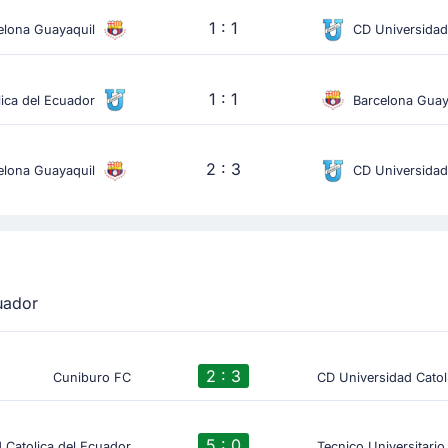
1 : 1
elona Guayaquil
CD Universidad
1 : 1
ica del Ecuador
Barcelona Guay
2 : 3
elona Guayaquil
CD Universidad
uador
2 : 3
Cuniburo FC
CD Universidad Catol
5 : 0
 Catolica del Ecuador
Tecnico Universitario