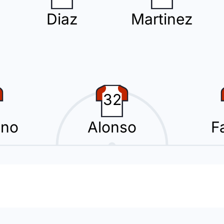
Diaz
Martinez
32
ono
Alonso
F