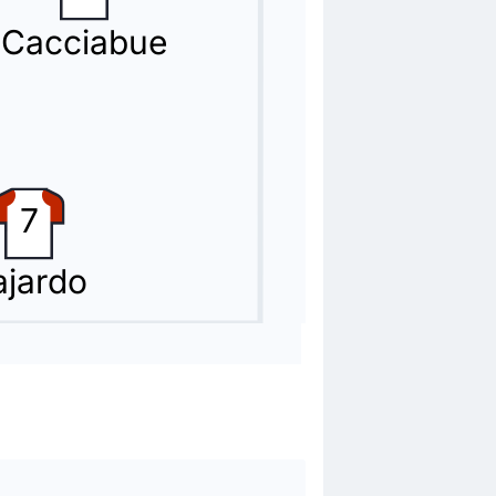
Cacciabue
7
ajardo