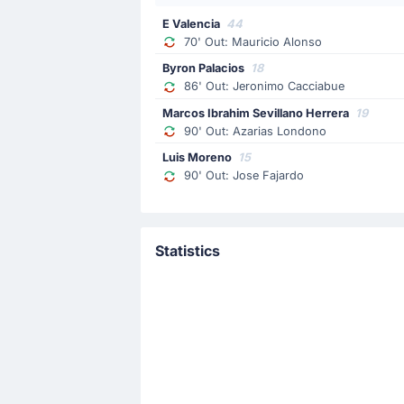
E Valencia
44
70' Out: Mauricio Alonso
Byron Palacios
18
86' Out: Jeronimo Cacciabue
Marcos Ibrahim Sevillano Herrera
19
90' Out: Azarias Londono
Luis Moreno
15
90' Out: Jose Fajardo
Statistics