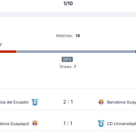
1/10
Matches:
18
r
39%
Draws:
7
2 : 1
ica del Ecuador
Barcelona Guay
1 : 1
elona Guayaquil
CD Universidad