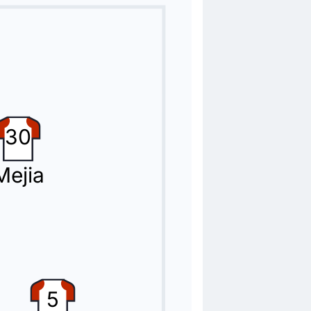
30
Mejia
5