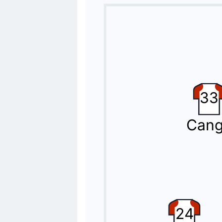
33
Can
24