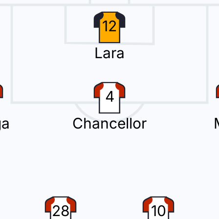
12
Lara
4
ga
Chancellor
28
10