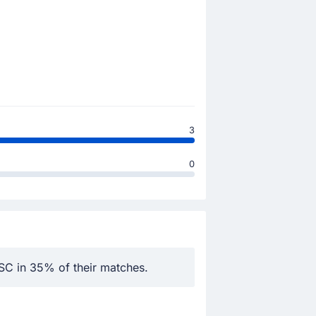
3
0
 SC in 35% of their matches.