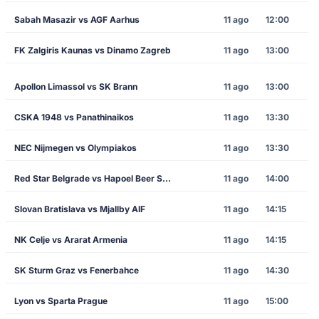
Sabah Masazir vs AGF Aarhus
11 ago
12:00
FK Zalgiris Kaunas vs Dinamo Zagreb
11 ago
13:00
Apollon Limassol vs SK Brann
11 ago
13:00
CSKA 1948 vs Panathinaikos
11 ago
13:30
NEC Nijmegen vs Olympiakos
11 ago
13:30
Red Star Belgrade vs Hapoel Beer Sheva
11 ago
14:00
Slovan Bratislava vs Mjallby AIF
11 ago
14:15
NK Celje vs Ararat Armenia
11 ago
14:15
SK Sturm Graz vs Fenerbahce
11 ago
14:30
Lyon vs Sparta Prague
11 ago
15:00