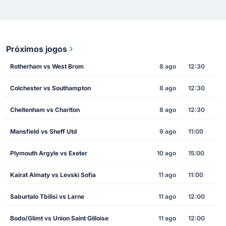
Próximos jogos
Rotherham vs West Brom
8 ago
12:30
Colchester vs Southampton
8 ago
12:30
Cheltenham vs Charlton
8 ago
12:30
Mansfield vs Sheff Utd
9 ago
11:00
Plymouth Argyle vs Exeter
10 ago
15:00
Kairat Almaty vs Levski Sofia
11 ago
11:00
Saburtalo Tbilisi vs Larne
11 ago
12:00
Bodo/Glimt vs Union Saint Gilloise
11 ago
12:00