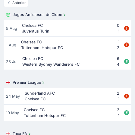
Anterior
Jogos Amistosos de Clube
Chelsea FC
0
5 Aug
Juventus Turin
1
Chelsea FC
1
1 Aug
Tottenham Hotspur FC
2
Chelsea FC
6
28 Jul
Western Sydney Wanderers FC
4
Premier League
Sunderland AFC
2
24 May
Chelsea FC
1
Chelsea FC
2
19 May
Tottenham Hotspur FC
1
Taça FA