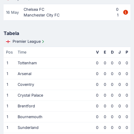
Chelsea FC
0
16 May
Manchester City FC
1
Tabela
Premier League
Pos
Time
V
E
D
J
P
1
Tottenham
0
0
0
0
0
1
Arsenal
0
0
0
0
0
1
Coventry
0
0
0
0
0
1
Crystal Palace
0
0
0
0
0
1
Brentford
0
0
0
0
0
1
Bournemouth
0
0
0
0
0
1
Sunderland
0
0
0
0
0