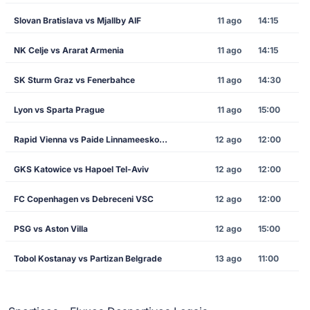
Slovan Bratislava vs Mjallby AIF
11 ago
14:15
NK Celje vs Ararat Armenia
11 ago
14:15
SK Sturm Graz vs Fenerbahce
11 ago
14:30
Lyon vs Sparta Prague
11 ago
15:00
Rapid Vienna vs Paide Linnameeskond
12 ago
12:00
GKS Katowice vs Hapoel Tel-Aviv
12 ago
12:00
FC Copenhagen vs Debreceni VSC
12 ago
12:00
PSG vs Aston Villa
12 ago
15:00
Tobol Kostanay vs Partizan Belgrade
13 ago
11:00