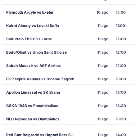
Plymouth Argyle vs Exeter
10 ago
15:00
Kairat Almaty vs Levski Sofia
11 ago
11:00
Saburtalo Tbilisi vs Larne
11 ago
12:00
Bodo/Glimt vs Union Saint Gilloise
11 ago
12:00
Sabah Masazir vs AGF Aarhus
11 ago
12:00
FK Zalgiris Kaunas vs Dinamo Zagreb
11 ago
13:00
Apollon Limassol vs SK Brann
11 ago
13:00
CSKA 1948 vs Panathinaikos
11 ago
13:30
NEC Nijmegen vs Olympiakos
11 ago
13:30
Red Star Belgrade vs Hapoel Beer Sheva
11 ago
14:00