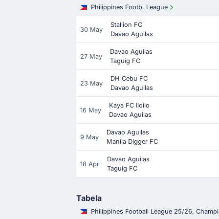
Philippines Footb. League
Stallion FC
30 May
Davao Aguilas
Davao Aguilas
27 May
Taguig FC
DH Cebu FC
23 May
Davao Aguilas
Kaya FC Iloilo
16 May
Davao Aguilas
Davao Aguilas
9 May
Manila Digger FC
Davao Aguilas
18 Apr
Taguig FC
Tabela
Philippines Football League 25/26, Champ