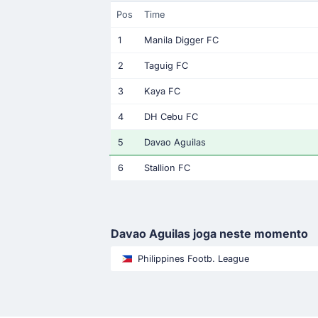
Pos
Time
1
Manila Digger FC
2
Taguig FC
3
Kaya FC
4
DH Cebu FC
5
Davao Aguilas
6
Stallion FC
Davao Aguilas joga neste momento
Philippines Footb. League