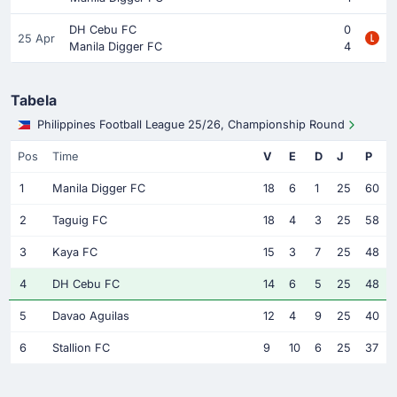
DH Cebu FC
0
25 Apr
Manila Digger FC
4
Tabela
Philippines Football League 25/26, Championship Round
Pos
Time
V
E
D
J
P
1
Manila Digger FC
18
6
1
25
60
2
Taguig FC
18
4
3
25
58
3
Kaya FC
15
3
7
25
48
4
DH Cebu FC
14
6
5
25
48
5
Davao Aguilas
12
4
9
25
40
6
Stallion FC
9
10
6
25
37