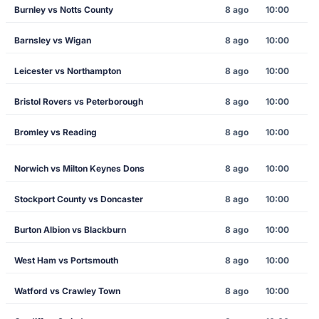
Burnley vs Notts County
8 ago
10:00
Barnsley vs Wigan
8 ago
10:00
Leicester vs Northampton
8 ago
10:00
Bristol Rovers vs Peterborough
8 ago
10:00
Bromley vs Reading
8 ago
10:00
Norwich vs Milton Keynes Dons
8 ago
10:00
Stockport County vs Doncaster
8 ago
10:00
Burton Albion vs Blackburn
8 ago
10:00
West Ham vs Portsmouth
8 ago
10:00
Watford vs Crawley Town
8 ago
10:00