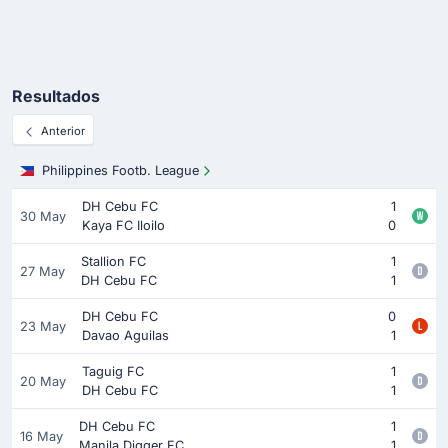
Resultados
Anterior
Philippines Footb. League
DH Cebu FC
1
30 May
Kaya FC Iloilo
0
Stallion FC
1
27 May
DH Cebu FC
1
DH Cebu FC
0
23 May
Davao Aguilas
1
Taguig FC
1
20 May
DH Cebu FC
1
DH Cebu FC
1
16 May
Manila Digger FC
1