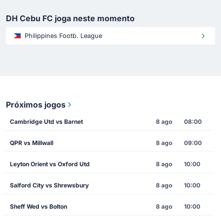
DH Cebu FC joga neste momento
Philippines Footb. League
Próximos jogos
Cambridge Utd vs Barnet
8 ago
08:00
QPR vs Millwall
8 ago
09:00
Leyton Orient vs Oxford Utd
8 ago
10:00
Salford City vs Shrewsbury
8 ago
10:00
Sheff Wed vs Bolton
8 ago
10:00