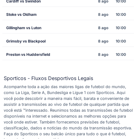
Cardiff vs Swindon
8 ago
10:00
Stoke vs Oldham
8 ago
10:00
Gillingham vs Luton
8 ago
10:00
Grimsby vs Blackpool
8 ago
10:00
Preston vs Huddersfield
8 ago
10:00
Sporticos - Fluxos Desportivos Legais
Acompanhe toda a ação das maiores ligas de futebol do mundo,
como La Liga, Serie A, Bundesliga e Ligue 1 com Sporticos. Aqui
você pode descobrir a maneira mais fácil, barata e conveniente de
assistir a transmissões ao vivo de futebol de qualquer partida que
você está ™interessado. Reunimos todas as transmissões de futebol
disponíveis na internet e selecionamos as melhores opções para
você onde estiver. Também fornecemos previsões de futebol,
classificação, dados e notícias do mundo da transmissão esportiva.
Faça do Sporticos o seu balcão único para tudo o que é futebol,