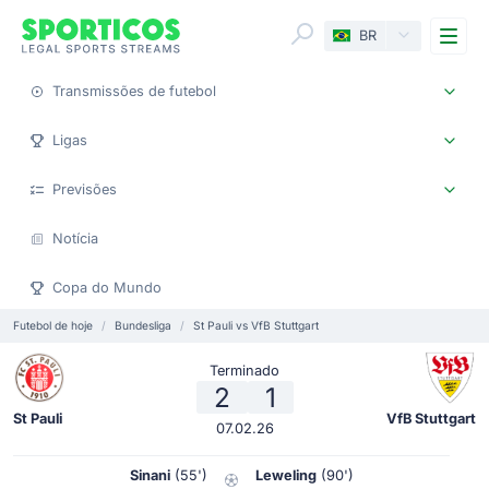
Me
BR
Transmissões de futebol
Ligas
Previsões
Notícia
Copa do Mundo
Futebol de hoje
Bundesliga
St Pauli vs VfB Stuttgart
Terminado
2
1
St Pauli
VfB Stuttgart
07.02.26
Sinani
(55')
Leweling
(90')