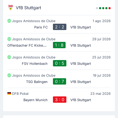
VfB Stuttgart
Jogos Amistosos de Clube
1 ago 2026
2 : 2
Paris FC
VfB Stuttgart
Jogos Amistosos de Clube
29 jul 2026
O
ffenbacher FC Kickers 1901
1 : 8
VfB Stuttgart
Jogos Amistosos de Clube
25 jul 2026
0 : 5
FSV Hollenbach
VfB Stuttgart
Jogos Amistosos de Clube
19 jul 2026
0 : 7
TSG Balingen
VfB Stuttgart
DFB Pokal
23 mai 2026
3 : 0
Bayern Munich
VfB Stuttgart