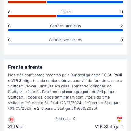
Emmanouil Saliakas no Millerntor-Stadion.
Arkadiusz Pyrka fez a assistência para o gol.
8
Faltas
11
0
Cartões amarelos
2
Início do jogo
0
Cartões vermelhos
0
Frente a frente
Nos três confrontos recentes pela Bundesliga entre
FC St. Pauli
e
VfB Stuttgart
, cada equipe obteve uma vitória fora de casa e o
Stuttgart venceu uma vez em casa, somando 2 vitórias do
Stuttgart e 1 do St. Pauli, com placar agregado de 3–1 para o
Stuttgart. Todos os jogos terminaram com vitória do time
visitante: 1–0 para o St. Pauli (21/12/2024), 1–0 para o Stuttgart
(03/05/2025) e 2–0 para o Stuttgart (19/09/2025).
Partidas:
4
St Pauli
VfB Stuttgart