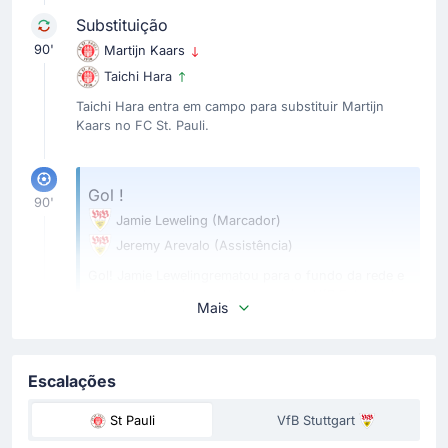
Substituição
90'
Martijn Kaars
Taichi Hara
Taichi Hara entra em campo para substituir Martijn
Kaars no FC St. Pauli.
Gol !
90'
Jamie Leweling
(Marcador)
Jeremy Arevalo
(Assistência)
Gol! Jamie Lewelingrematou para o fundo da rede e
reduz a desvantagem da sua equipe VfB Estugarda
Mais
para 2-1.
Jeremy Arevalo assistiu para gol.
Escalações
Substituição
St Pauli
VfB Stuttgart
85'
Ermedin Demirovic