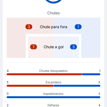
Danel Sinani
(Marcador)
Gol! Danel Sinani amplia a vantagem do FC St. Pauli
Chutes
no Millerntor-Stadion. O gol surgiu atraves da
conversão de uma penalidade e o resultado agora é
2-0.
3
Chute para fora
1
Substituição
46'
Bilal El Khannouss
7
Chute a gol
3
Jamie Leweling
Sebastian Hoeness faz a primeiro substituição no
Millerntor-Stadion com Jamie Leweling entrando no
lugar de Bilal El Khannouss.
4
Chutes bloqueados
1
Gol !
5
Escanteios
5
35'
Emmanouil Saliakas
(Marcador)
0
Impedimentos
2
Arkadiusz Pyrka
(Assistência)
Gol! O FC St. Pauli passa à frente no marcador.
2
Defesas
4
Estão ganhando agora por 1-0 graças a um gol de