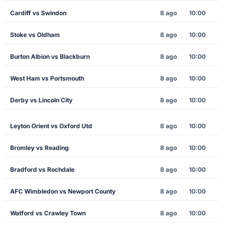
Cardiff vs Swindon
8 ago
10:00
Stoke vs Oldham
8 ago
10:00
Burton Albion vs Blackburn
8 ago
10:00
West Ham vs Portsmouth
8 ago
10:00
Derby vs Lincoln City
8 ago
10:00
Leyton Orient vs Oxford Utd
8 ago
10:00
Bromley vs Reading
8 ago
10:00
Bradford vs Rochdale
8 ago
10:00
AFC Wimbledon vs Newport County
8 ago
10:00
Watford vs Crawley Town
8 ago
10:00