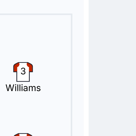
3
Williams
 Ibrahim Sangare.