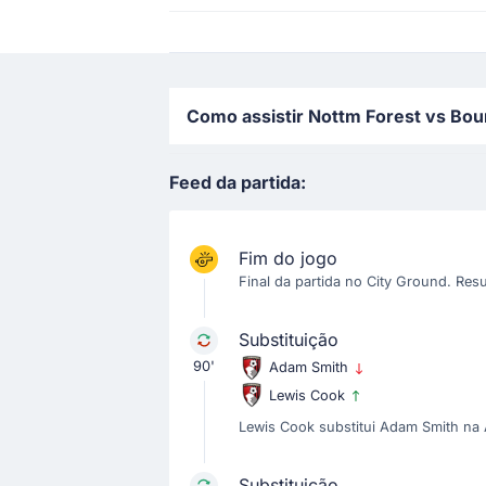
Como assistir Nottm Forest vs Bou
Feed da partida:
Fim do jogo
Final da partida no City Ground. Result
Substituição
90'
Adam Smith
Lewis Cook
Lewis Cook substitui Adam Smith na A
Substituição