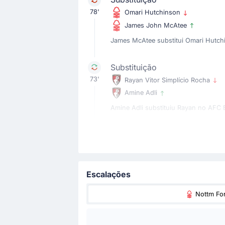
78'
Omari Hutchinson
James John McAtee
James McAtee substitui Omari Hutchin
Substituição
73'
Rayan Vitor Simplício Rocha
Amine Adli
Amine Adli substituiu Rayan no AFC
Substituição
73'
Evanilson
Enes Unal
Escalações
Enes Unal substituiu Evanilson no 
Nottm For
Substituição
73'
Eli Kroupi Jr