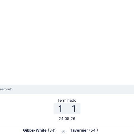
rnemouth
Terminado
1
1
24.05.26
Gibbs-White
(34')
Tavernier
(54')