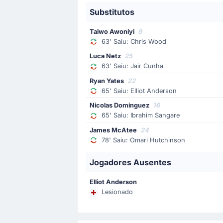
Marcus Tavernier
(Marcador)
Substitutos
Adrien Truffert
(Assistência)
Taiwo Awoniyi
9
Marcus Tavernier marcou o empate. O
63' Saiu: Chris Wood
Luca Netz
25
63' Saiu: Jair Cunha
Gol !
34'
Ryan Yates
22
Morgan Gibbs-White
(Marcado
65' Saiu: Elliot Anderson
Omari Hutchinson
(Assistência
Nicolas Dominguez
16
É gol! Nottingham Forest acaba de
65' Saiu: Ibrahim Sangare
James McAtee
24
78' Saiu: Omari Hutchinson
Cartão amarelo
33'
James Hill
Jogadores Ausentes
James Hill do AFC Bournemouth viu 
Elliot Anderson
Lesionado
Início do jogo