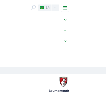
Menu
BR
Bournemouth