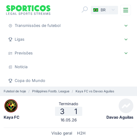
Me
BR
Transmissões de futebol
Ligas
Previsões
Notícia
Copa do Mundo
Futebol de hoje
Philippines Footb. League
Kaya FC vs Davao Aguilas
Terminado
3
1
Kaya FC
Davao Aguilas
16.05.26
Visão geral
H2H