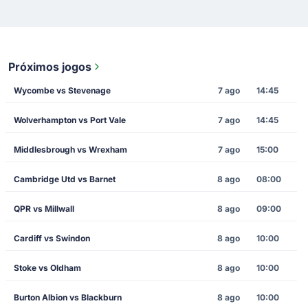
Próximos jogos
Wycombe vs Stevenage
7 ago
14:45
Wolverhampton vs Port Vale
7 ago
14:45
Middlesbrough vs Wrexham
7 ago
15:00
Cambridge Utd vs Barnet
8 ago
08:00
QPR vs Millwall
8 ago
09:00
Cardiff vs Swindon
8 ago
10:00
Stoke vs Oldham
8 ago
10:00
Burton Albion vs Blackburn
8 ago
10:00