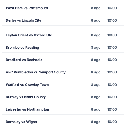
West Ham vs Portsmouth
8 ago
10:00
Derby vs Lincoln City
8 ago
10:00
Leyton Orient vs Oxford Utd
8 ago
10:00
Bromley vs Reading
8 ago
10:00
Bradford vs Rochdale
8 ago
10:00
AFC Wimbledon vs Newport County
8 ago
10:00
Watford vs Crawley Town
8 ago
10:00
Burnley vs Notts County
8 ago
10:00
Leicester vs Northampton
8 ago
10:00
Barnsley vs Wigan
8 ago
10:00