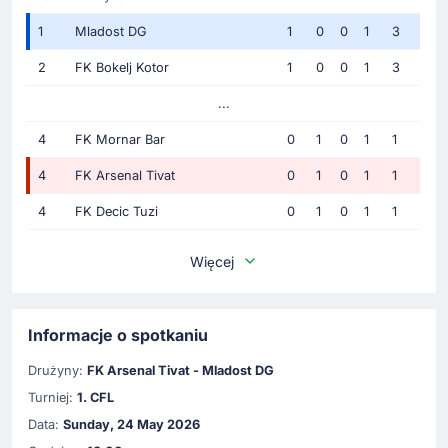
1
Mladost DG
1
0
0
1
3
2
FK Bokelj Kotor
1
0
0
1
3
...
4
FK Mornar Bar
0
1
0
1
1
4
FK Arsenal Tivat
0
1
0
1
1
4
FK Decic Tuzi
0
1
0
1
1
Więcej
Informacje o spotkaniu
Drużyny:
FK Arsenal Tivat - Mladost DG
Turniej:
1. CFL
Data:
Sunday, 24 May 2026