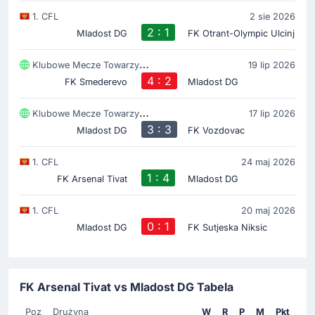
1. CFL
2 sie 2026
2 : 1
Mladost DG
FK Otrant-Olympic Ulcinj
Klubowe Mecze Towarzyski
19 lip 2026
4 : 2
FK Smederevo
Mladost DG
Klubowe Mecze Towarzyski
17 lip 2026
3 : 3
Mladost DG
FK Vozdovac
1. CFL
24 maj 2026
1 : 4
FK Arsenal Tivat
Mladost DG
1. CFL
20 maj 2026
0 : 1
Mladost DG
FK Sutjeska Niksic
FK Arsenal Tivat vs Mladost DG Tabela
Poz
Drużyna
W
R
P
M
Pkt