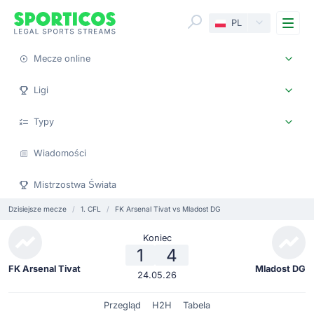
Me
PL
Mecze online
Ligi
Typy
Wiadomości
Mistrzostwa Świata
Dzisiejsze mecze
1. CFL
FK Arsenal Tivat vs Mladost DG
Koniec
1
4
FK Arsenal Tivat
Mladost DG
24.05.26
Przegląd
H2H
Tabela