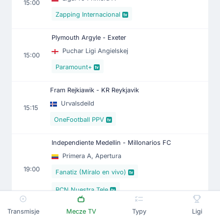
15:00
Zapping Internacional
Plymouth Argyle - Exeter
Puchar Ligi Angielskej
15:00
Paramount+
Fram Rejkiawik - KR Reykjavik
Urvalsdeild
15:15
OneFootball PPV
Independiente Medellin - Millonarios FC
Primera A, Apertura
19:00
Fanatiz (Míralo en vivo)
RCN Nuestra Tele
Transmisje
Mecze TV
Typy
Ligi
CD Cuenca - Manta FC