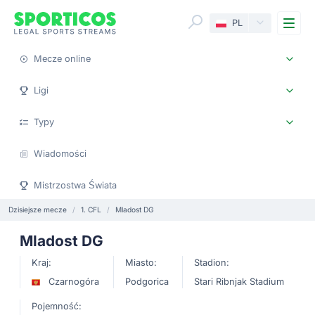
Me
PL
Mecze online
Ligi
Typy
Wiadomości
Mistrzostwa Świata
Dzisiejsze mecze
1. CFL
Mladost DG
Mladost DG
Kraj:
Miasto:
Stadion:
Czarnogóra
Podgorica
Stari Ribnjak Stadium
Pojemność: