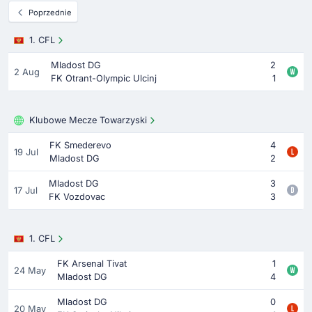
Poprzednie
1. CFL
Mladost DG
2
2 Aug
FK Otrant-Olympic Ulcinj
1
Klubowe Mecze Towarzyski
FK Smederevo
4
19 Jul
Mladost DG
2
Mladost DG
3
17 Jul
FK Vozdovac
3
1. CFL
FK Arsenal Tivat
1
24 May
Mladost DG
4
Mladost DG
0
20 May