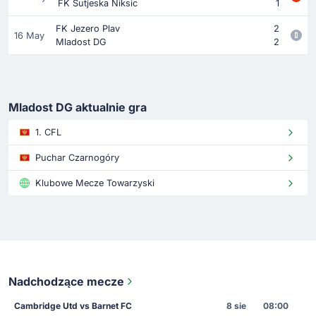
FK Sutjeska Niksic
1
FK Jezero Plav
2
16 May
Mladost DG
2
Mladost DG aktualnie gra
1. CFL
Puchar Czarnogóry
Klubowe Mecze Towarzyski
Nadchodzące mecze
Cambridge Utd vs Barnet FC
8 sie
08:00