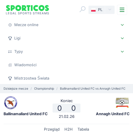
Me
PL
Mecze online
Ligi
Typy
Wiadomości
Mistrzostwa Świata
Dzisiejsze mecze
Championship
Ballinamallard United FC vs Annagh United FC
Koniec
0
0
Ballinamallard United FC
Annagh United FC
21.02.26
Przegląd
H2H
Tabela