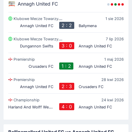
Annagh United FC
Klubowe Mecze Towarzyski
1 sie 2026
2 : 2
Annagh United FC
Ballymena
Klubowe Mecze Towarzyski
7 lip 2026
3 : 0
Dungannon Swifts
Annagh United FC
Premiership
1 maj 2026
1 : 2
Crusaders FC
Annagh United FC
Premiership
28 kwi 2026
2 : 3
Annagh United FC
Crusaders FC
Championship
24 kwi 2026
H
arland And Wolff Welders
4 : 0
Annagh United FC
Ballinamallard United FC vs Annagh United FC