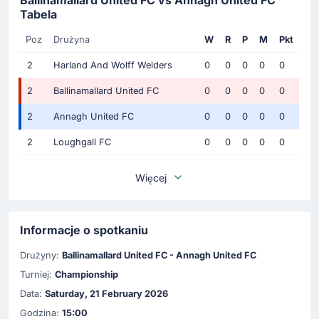
Tabela
Poz
Drużyna
W
R
P
M
Pkt
2
Harland And Wolff Welders
0
0
0
0
0
2
Ballinamallard United FC
0
0
0
0
0
2
Annagh United FC
0
0
0
0
0
2
Loughgall FC
0
0
0
0
0
Więcej
Informacje o spotkaniu
Drużyny:
Ballinamallard United FC - Annagh United FC
Turniej:
Championship
Data:
Saturday, 21 February 2026
Godzina:
15:00