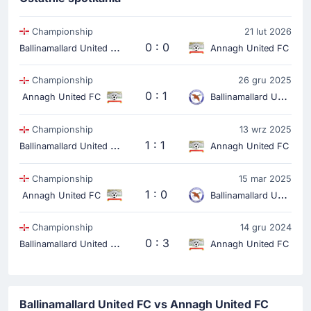
Championship
21 lut 2026
B
allinamallard United FC
0 : 0
Annagh United FC
Championship
26 gru 2025
0 : 1
Annagh United FC
Ballinamallard United FC
Championship
13 wrz 2025
B
allinamallard United FC
1 : 1
Annagh United FC
Championship
15 mar 2025
1 : 0
Annagh United FC
Ballinamallard United FC
Championship
14 gru 2024
B
allinamallard United FC
0 : 3
Annagh United FC
Ballinamallard United FC vs Annagh United FC