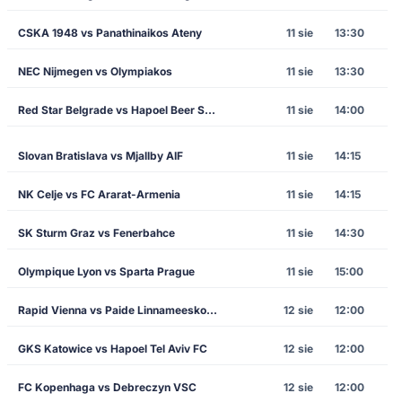
CSKA 1948 vs Panathinaikos Ateny
11 sie
13:30
NEC Nijmegen vs Olympiakos
11 sie
13:30
Red Star Belgrade vs Hapoel Beer Sheva
11 sie
14:00
Slovan Bratislava vs Mjallby AIF
11 sie
14:15
NK Celje vs FC Ararat-Armenia
11 sie
14:15
SK Sturm Graz vs Fenerbahce
11 sie
14:30
Olympique Lyon vs Sparta Prague
11 sie
15:00
Rapid Vienna vs Paide Linnameeskond
12 sie
12:00
GKS Katowice vs Hapoel Tel Aviv FC
12 sie
12:00
FC Kopenhaga vs Debreczyn VSC
12 sie
12:00