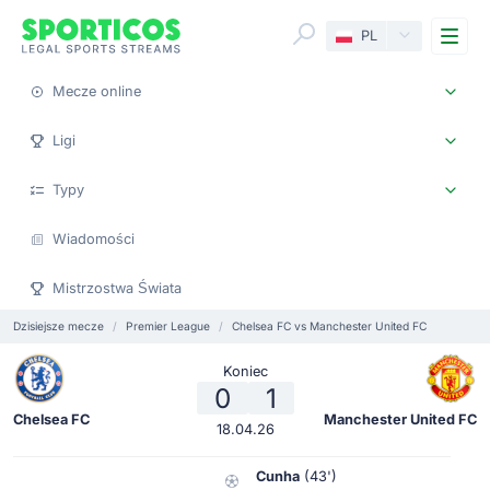
Me
PL
Mecze online
Ligi
Typy
Wiadomości
Mistrzostwa Świata
Dzisiejsze mecze
Premier League
Chelsea FC vs Manchester United FC
Koniec
0
1
Chelsea FC
Manchester United FC
18.04.26
Cunha
(43')