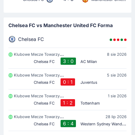
Chelsea FC vs Manchester United FC Forma
Chelsea FC
Klubowe Mecze Towarzyski
8 sie 2026
3 : 0
Chelsea FC
AC Milan
Klubowe Mecze Towarzyski
5 sie 2026
0 : 1
Chelsea FC
Juventus
Klubowe Mecze Towarzyski
1 sie 2026
1 : 2
Chelsea FC
Tottenham
Klubowe Mecze Towarzyski
28 lip 2026
6 : 4
W
estern Sydney Wanderers
Chelsea FC