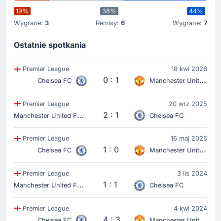
19%
38%
44%
Wygrane:
3
Remisy:
6
Wygrane:
7
Ostatnie spotkania
Premier League
18 kwi 2026
0 : 1
Chelsea FC
Manchester United FC
Premier League
20 wrz 2025
M
anchester United FC
2 : 1
Chelsea FC
Premier League
16 maj 2025
1 : 0
Chelsea FC
Manchester United FC
Premier League
3 lis 2024
M
anchester United FC
1 : 1
Chelsea FC
Premier League
4 kwi 2024
4 : 3
Chelsea FC
Manchester United FC