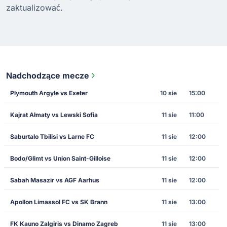
zaktualizować.
Nadchodzące mecze
Plymouth Argyle vs Exeter
10 sie
15:00
Kajrat Ałmaty vs Lewski Sofia
11 sie
11:00
Saburtalo Tbilisi vs Larne FC
11 sie
12:00
Bodo/Glimt vs Union Saint-Gilloise
11 sie
12:00
Sabah Masazir vs AGF Aarhus
11 sie
12:00
Apollon Limassol FC vs SK Brann
11 sie
13:00
FK Kauno Zalgiris vs Dinamo Zagreb
11 sie
13:00