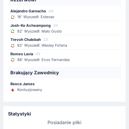
Zmiana zawodnika
81'
Benjamin Sesko
Alejandro Garnacho
49
Amad Traore
16' Wyszedł: Estevao
Amad Traore za Benjamin Sesko jako pierwszy zmiana u
Josh-Ko Acheampong
34
goście.
82' Wyszedł: Malo Gusto
Trevoh Chalobah
23
82' Wyszedł: Wesley Fofana
Gol !
43'
Romeo Lavia
45
Matheus Cunha
(Strzelec)
88' Wyszedł: Enzo Fernandez
Bruno Fernandes
(Asysta)
Brakujący Zawodnicy
Gol na 0-1 po strzale Matheus Cunha. Manchester
United FC prowadzi.
Reece James
Świetna gra Bruno Fernandes, który asystuje przy
Kontuzjowany
golu.
Żółta kartka
Statystyki
39'
Jorrel Hato
Posiadanie piłki
Jorrel Hato (Chelsea) dostaje żółtą kartkę. Arbiter