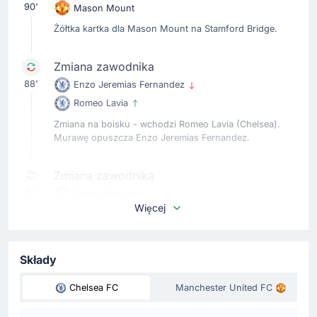
90'
Mason Mount
Żółtka kartka dla Mason Mount na Stamford Bridge.
Zmiana zawodnika
88'
Enzo Jeremias Fernandez
Romeo Lavia
Zmiana na boisku - wchodzi Romeo Lavia (Chelsea).
Murawę opuszcza Enzo Jeremias Fernandez.
Zmiana zawodnika
87'
Bryan Mbeumo
Więcej
Joshua Zirkzee
Zmiana w zespole Manchester United FC. Boisko
opuszcza Bryan Mbeumo, wchodzi Joshua Zirkzee.
Składy
Zmiana zawodnika
Chelsea FC
Manchester United FC
82'
Wesley Fofana