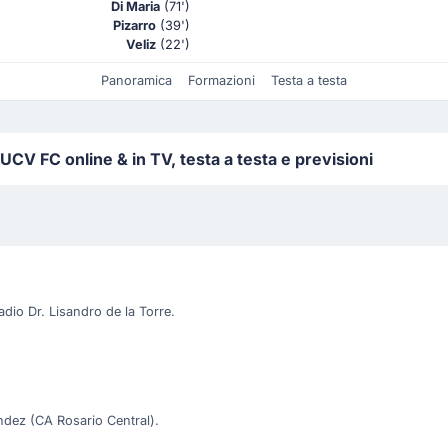
Di Maria
(71')
Pizarro
(39')
Veliz
(22')
Panoramica
Formazioni
Testa a testa
CV FC online & in TV, testa a testa e previsioni
tadio Dr. Lisandro de la Torre.
andez (CA Rosario Central).