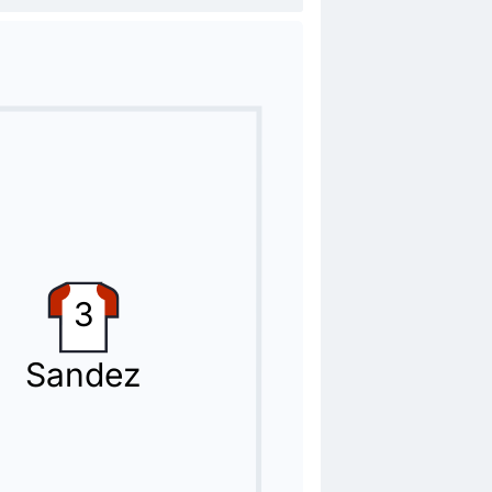
3
Sandez
o Rubén.