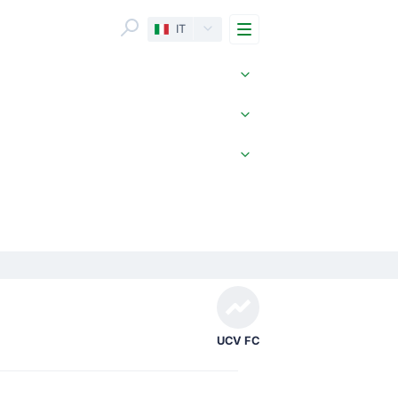
Menu
IT
UCV FC