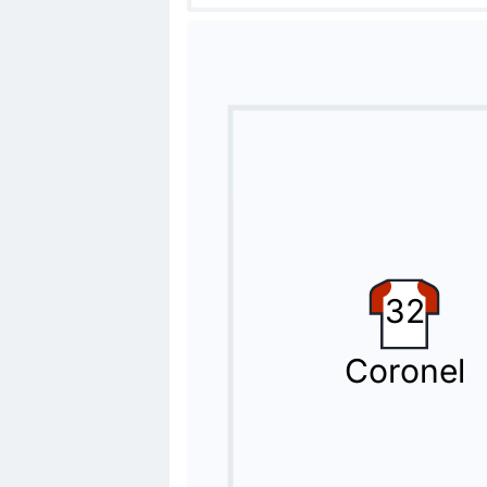
76'
Alexander Gonzalez Moreno
Kendry Mendoza
Kendry Mendoza rimpiazza Alexander 
Sostituzione
76'
Ruben Ramirez
Maicol Ruiz
Sostituzione UCV FC: esce Ruben Ram
Sostituzione
32
72'
Alejo Veliz
Marco Rubén
Coronel
Cambio CA Rosario Central! Il tecnic
Goal !
71'
Angel Di Maria
(Marcatore)