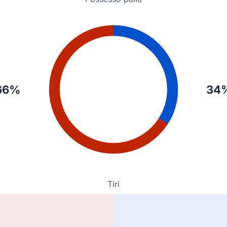
zione aumenta il suo vantaggio che è ora di 2 - 0 a Rosario. Marcatore: Vic
66%
34
ra ospite.
Tiri
razie a Alejo Veliz. Il risultato è ora di: 1 - 0.