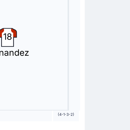
aggio allo stadio Estadio Dr. Lisandro de la
Il risultato è ora di 3 - 0.
18
rnandez
(4-1-3-2)