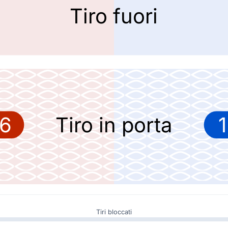
Tiro fuori
ccuino dell'arbitro Flavio Rodrigues de Souza per un cartellino giallo.
6
Tiro in porta
1
Tiri bloccati