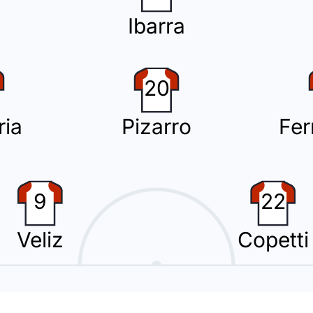
sist)
Ibarra
e per la squadra che gioca in casa. La formazione aumenta così il suo vant
' stato Giovanni Ismael Cantizano ad effettuare l'assist in occasione del gol. 
20
ria
Pizarro
Fe
nez per la squadra in trasferta.
9
22
Veliz
Copetti
cambio con Giovanni Ismael Cantizano che rimpiazza Julian Fernandez.