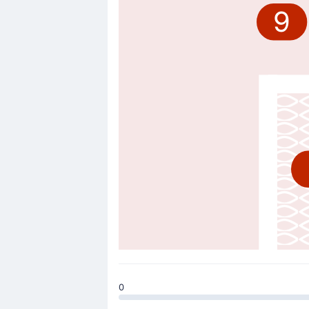
21'
Kendrys Jesus Silva Guzman
9
Kendrys Silva (UCV FC) è finito sul ta
Inizio della partita
0