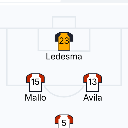
Gonzalez Moreno per la squadra in trasferta.
23
Ledesma
irez ed entra Maicol Ruiz.
15
13
Mallo
Avila
o Jorge Almiron fa il suo quarto cambio sostituendo Alejo Veliz con Marc
5