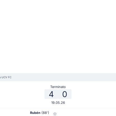
vs UCV FC
Terminato
4
0
19.05.26
Rubén
(88')