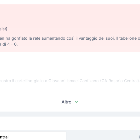
sist)
 ha gonfiato la rete aumentando così il vantaggio dei suoi. Il tabellone 
a di 4 - 0.
stra il cartellino giallo a Giovanni Ismael Cantizano (CA Rosario Central)
Altro
ituito Angel Di Maria con Jaminton Campaz. Questo è il quinto ed ultimo 
ntral