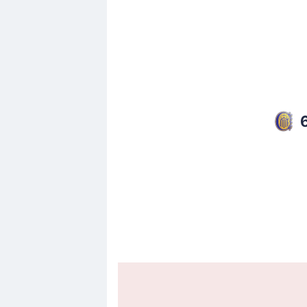
Goal !
39'
Vicente Pizarro
(Marcatore)
Julian Fernandez
(Assist)
CA Rosario Central in gol! La forma
punteggio è ora di 2 - 0.
Cartellino giallo
35'
Jovanny Bolivar
Giallo a Jovanny Bolivar per la squad
Goal !
22'
Alejo Veliz
(Marcatore)
Gol! CA Rosario Central in vantaggio g
Cartellino giallo