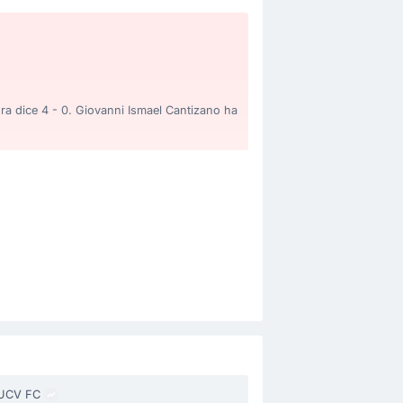
ora dice 4 - 0. Giovanni Ismael Cantizano ha
.
cambio per Jorge Almiron.
UCV FC