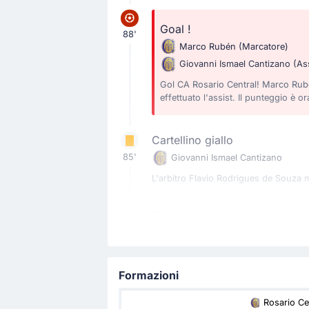
Goal !
88'
Marco Rubén
(Marcatore)
Giovanni Ismael Cantizano
(As
Gol CA Rosario Central! Marco Rubén
effettuato l'assist. Il punteggio è or
Cartellino giallo
85'
Giovanni Ismael Cantizano
L'arbitro Flavio Rodrigues de Souza mo
Sostituzione
77'
Angel Di Maria
Jaminton Campaz
La squadra che gioca in casa ha sost
Formazioni
Rosario Ce
Sostituzione