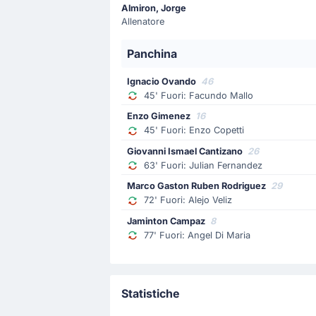
Adrian Martinez (UCV FC) riceve un
Almiron, Jorge
Allenatore
Sostituzione
Panchina
56'
Vicente Bautista Rodriguez Ced
Daniel De Sousa
Ignacio Ovando
46
45' Fuori: Facundo Mallo
Daniel De Sousa rimpiazza Vicente Rod
Enzo Gimenez
16
45' Fuori: Enzo Copetti
Sostituzione
Giovanni Ismael Cantizano
26
45'
Enzo Copetti
63' Fuori: Julian Fernandez
Enzo Daniel Gimenez Rojas
Marco Gaston Ruben Rodriguez
29
Cambio CA Rosario Central! Il tecni
72' Fuori: Alejo Veliz
Jaminton Campaz
8
Sostituzione
77' Fuori: Angel Di Maria
45'
Facundo Mallo
Ignacio Ovando
Facundo Mallo (CA Rosario Central) n
Statistiche