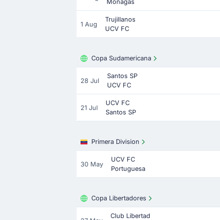
Monagas
Trujillanos
1 Aug
UCV FC
Copa Sudamericana
Santos SP
28 Jul
UCV FC
UCV FC
21 Jul
Santos SP
Primera Division
UCV FC
30 May
Portuguesa
Copa Libertadores
Club Libertad