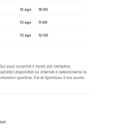
12 ago
15:00
13 ago
11:00
13 ago
12:00
 Qui puoi scoprire il modo più semplice,
lcistici disponibili su internet e selezioniamo le
smissioni sportive. Fai di Sporticos il tuo punto
iati