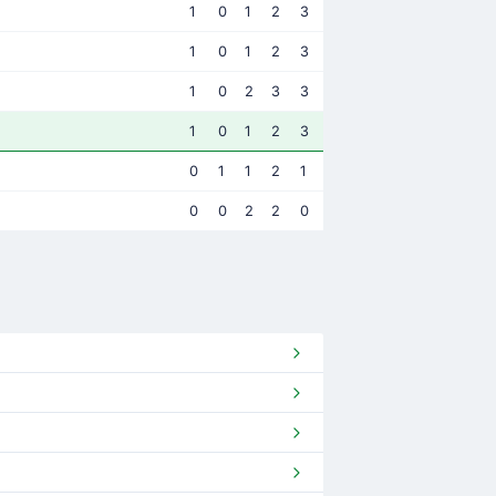
1
0
1
2
3
1
0
1
2
3
1
0
2
3
3
1
0
1
2
3
0
1
1
2
1
0
0
2
2
0