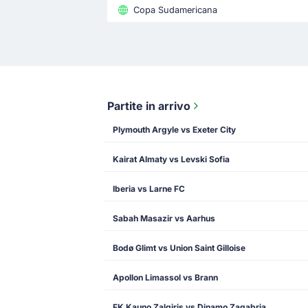
Copa Sudamericana
Partite in arrivo
Plymouth Argyle vs Exeter City
Kairat Almaty vs Levski Sofia
Iberia vs Larne FC
Sabah Masazir vs Aarhus
Bodø Glimt vs Union Saint Gilloise
Apollon Limassol vs Brann
FK Kauno Zalgiris vs Dinamo Zagabria