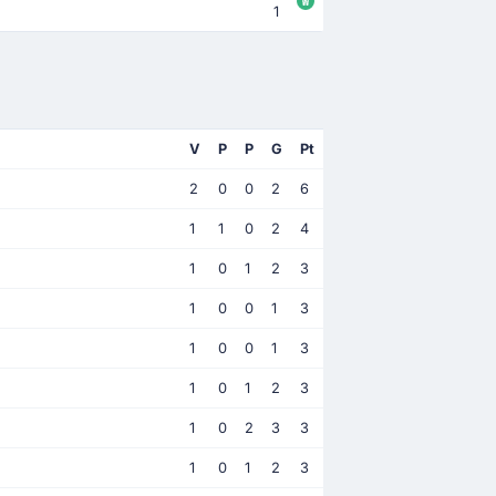
1
V
P
P
G
Pt
2
0
0
2
6
1
1
0
2
4
1
0
1
2
3
1
0
0
1
3
1
0
0
1
3
1
0
1
2
3
1
0
2
3
3
1
0
1
2
3