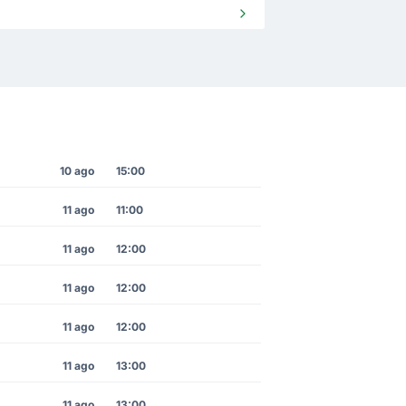
10 ago
15:00
11 ago
11:00
11 ago
12:00
11 ago
12:00
11 ago
12:00
11 ago
13:00
11 ago
13:00