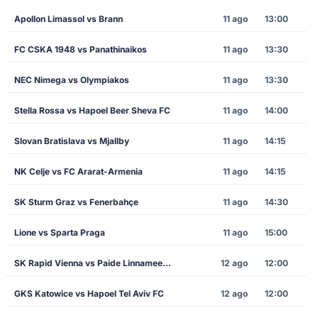
Apollon Limassol vs Brann
11 ago
13:00
FC CSKA 1948 vs Panathinaikos
11 ago
13:30
NEC Nimega vs Olympiakos
11 ago
13:30
Stella Rossa vs Hapoel Beer Sheva FC
11 ago
14:00
Slovan Bratislava vs Mjallby
11 ago
14:15
NK Celje vs FC Ararat-Armenia
11 ago
14:15
SK Sturm Graz vs Fenerbahçe
11 ago
14:30
Lione vs Sparta Praga
11 ago
15:00
SK Rapid Vienna vs Paide Linnameeskond
12 ago
12:00
GKS Katowice vs Hapoel Tel Aviv FC
12 ago
12:00