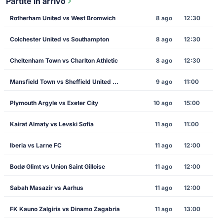
Partite in arrivo
Rotherham United vs West Bromwich
8 ago
12:30
Colchester United vs Southampton
8 ago
12:30
Cheltenham Town vs Charlton Athletic
8 ago
12:30
Mansfield Town vs Sheffield United FC
9 ago
11:00
Plymouth Argyle vs Exeter City
10 ago
15:00
Kairat Almaty vs Levski Sofia
11 ago
11:00
Iberia vs Larne FC
11 ago
12:00
Bodø Glimt vs Union Saint Gilloise
11 ago
12:00
Sabah Masazir vs Aarhus
11 ago
12:00
FK Kauno Zalgiris vs Dinamo Zagabria
11 ago
13:00