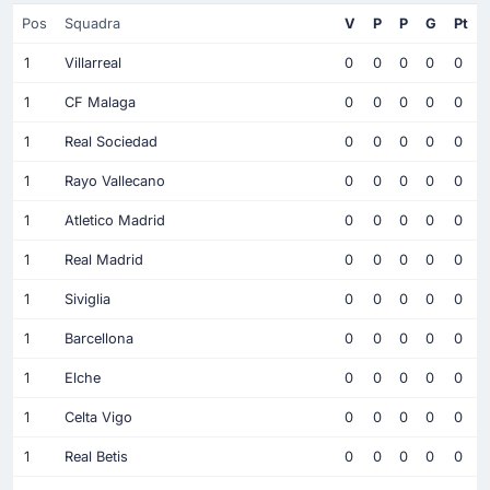
Pos
Squadra
V
P
P
G
Pt
1
Villarreal
0
0
0
0
0
1
CF Malaga
0
0
0
0
0
1
Real Sociedad
0
0
0
0
0
1
Rayo Vallecano
0
0
0
0
0
1
Atletico Madrid
0
0
0
0
0
1
Real Madrid
0
0
0
0
0
1
Siviglia
0
0
0
0
0
1
Barcellona
0
0
0
0
0
1
Elche
0
0
0
0
0
1
Celta Vigo
0
0
0
0
0
1
Real Betis
0
0
0
0
0