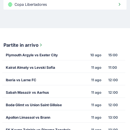
Copa Libertadores
Partite in arrivo
Plymouth Argyle vs Exeter City
10 ago
15:00
Kairat Almaty vs Levski Sofia
11 ago
11:00
Iberia vs Larne FC
11 ago
12:00
Sabah Masazir vs Aarhus
11 ago
12:00
Bodø Glimt vs Union Saint Gilloise
11 ago
12:00
Apollon Limassol vs Brann
11 ago
13:00
FK Kauno Zalgiris vs Dinamo Zagabria
11 ago
13:00