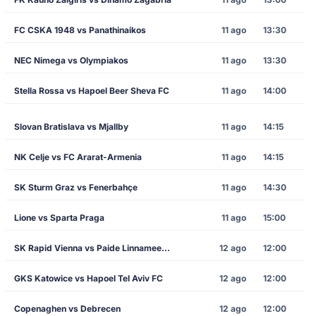
FC CSKA 1948 vs Panathinaikos
11 ago
13:30
NEC Nimega vs Olympiakos
11 ago
13:30
Stella Rossa vs Hapoel Beer Sheva FC
11 ago
14:00
Slovan Bratislava vs Mjallby
11 ago
14:15
NK Celje vs FC Ararat-Armenia
11 ago
14:15
SK Sturm Graz vs Fenerbahçe
11 ago
14:30
Lione vs Sparta Praga
11 ago
15:00
SK Rapid Vienna vs Paide Linnameeskond
12 ago
12:00
GKS Katowice vs Hapoel Tel Aviv FC
12 ago
12:00
Copenaghen vs Debrecen
12 ago
12:00