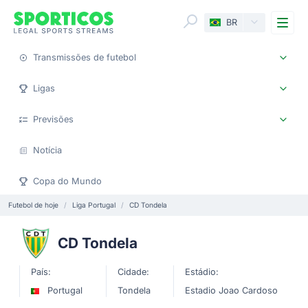
Me
BR
Transmissões de futebol
Ligas
Previsões
Notícia
Copa do Mundo
Futebol de hoje
Liga Portugal
CD Tondela
CD Tondela
País:
Cidade:
Estádio:
Portugal
Tondela
Estadio Joao Cardoso