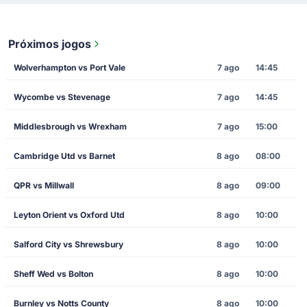
Próximos jogos
Wolverhampton vs Port Vale
7 ago
14:45
Wycombe vs Stevenage
7 ago
14:45
Middlesbrough vs Wrexham
7 ago
15:00
Cambridge Utd vs Barnet
8 ago
08:00
QPR vs Millwall
8 ago
09:00
Leyton Orient vs Oxford Utd
8 ago
10:00
Salford City vs Shrewsbury
8 ago
10:00
Sheff Wed vs Bolton
8 ago
10:00
Burnley vs Notts County
8 ago
10:00