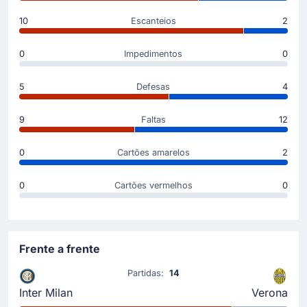
Gol contra! Andrias Edmundsson tem a infelicidade
d Giuseppe Meazza.
10
Escanteios
2
0
Impedimentos
0
Substituição
46'
Antoine Bernede
5
Defesas
4
Abdou Harroui
A equipe visitante substituiu Antoine Bernede por
9
Faltas
12
Abdou Harroui. Esta é a primeira substituição feita por
Paolo Sammarco.
0
Cartões amarelos
2
Início do jogo
0
Cartões vermelhos
0
Frente a frente
Partidas:
14
Inter Milan
Verona