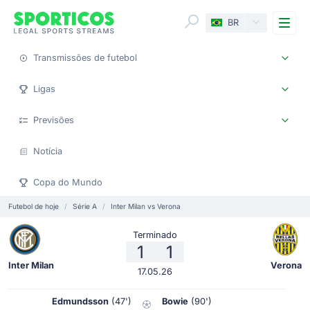
Me
BR
Transmissões de futebol
Ligas
Previsões
Notícia
Copa do Mundo
Futebol de hoje
Série A
Inter Milan vs Verona
Terminado
1
1
Inter Milan
Verona
17.05.26
Edmundsson
(47')
Bowie
(90')