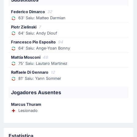
Francesco Pio Esposito substitui Ange Bonny na equipe
da casa.
Federico Dimarco
32
63' Saiu: Matteo Darmian
Substituição
Piotr Zielinski
7
64'
Andy Diouf
64' Saiu: Andy Diouf
Piotr Zielinski
Francesco Pio Esposito
94
Cristian Eugen Chivu faz a segunda substituição no
64' Saiu: Ange-Yoan Bonny
Giuseppe Meazza com Piotr Zielinski entrando no lugar
Mattia Mosconi
48
de Andy Diouf.
75' Saiu: Lautaro Martinez
Raffaele Di Gennaro
12
Substituição
81' Saiu: Yann Sommer
63'
Matteo Darmian
Federico Dimarco
Jogadores Ausentes
Federico Dimarco substituiu Matteo Darmian no Inter de
Marcus Thuram
Milão, no Giuseppe Meazza.
Lesionado
Substituição
61'
Rafik Belghali
Estatística