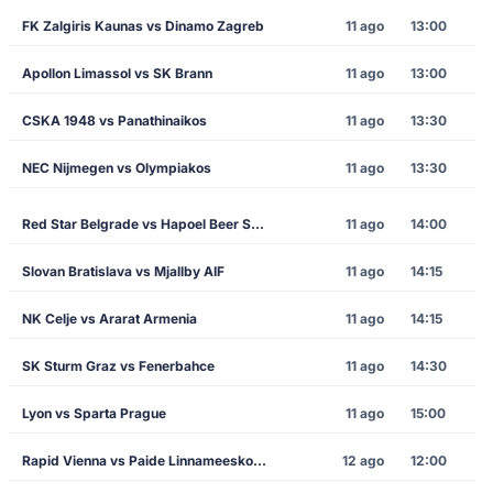
FK Zalgiris Kaunas vs Dinamo Zagreb
11 ago
13:00
Apollon Limassol vs SK Brann
11 ago
13:00
CSKA 1948 vs Panathinaikos
11 ago
13:30
NEC Nijmegen vs Olympiakos
11 ago
13:30
Red Star Belgrade vs Hapoel Beer Sheva
11 ago
14:00
Slovan Bratislava vs Mjallby AIF
11 ago
14:15
NK Celje vs Ararat Armenia
11 ago
14:15
SK Sturm Graz vs Fenerbahce
11 ago
14:30
Lyon vs Sparta Prague
11 ago
15:00
Rapid Vienna vs Paide Linnameeskond
12 ago
12:00