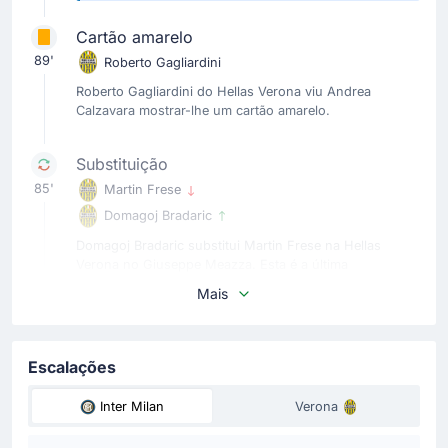
Cartão amarelo
89'
Roberto Gagliardini
Roberto Gagliardini do Hellas Verona viu Andrea
Calzavara mostrar-lhe um cartão amarelo.
Substituição
85'
Martin Frese
Domagoj Bradaric
Domagoj Bradaric substitui Martin Frese na Hellas
Verona no Giuseppe Meazza. Esta é a última
substituição da equipe visitante.
Mais
Substituição
84'
Sandi Lovric
Escalações
Ioan Vermesan
Inter Milan
Verona
A equipe visitante substitui Ioan Vermesan por Sandi
Lovric .