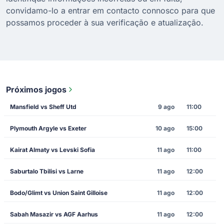
convidamo-lo a entrar em contacto connosco para que
possamos proceder à sua verificação e atualização.
Próximos jogos
Mansfield vs Sheff Utd
9 ago
11:00
Plymouth Argyle vs Exeter
10 ago
15:00
Kairat Almaty vs Levski Sofia
11 ago
11:00
Saburtalo Tbilisi vs Larne
11 ago
12:00
Bodo/Glimt vs Union Saint Gilloise
11 ago
12:00
Sabah Masazir vs AGF Aarhus
11 ago
12:00