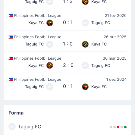
1 : 3
Taguig FC
Kaya FC
Philippines Footb. League
21 fev 2026
0 : 1
Kaya FC
Taguig FC
Philippines Footb. League
26 out 2025
1 : 0
Taguig FC
Kaya FC
Philippines Footb. League
30 mar 2025
2 : 0
Kaya FC
Taguig FC
Philippines Footb. League
1 dez 2024
0 : 1
Taguig FC
Kaya FC
Forma
Taguig FC