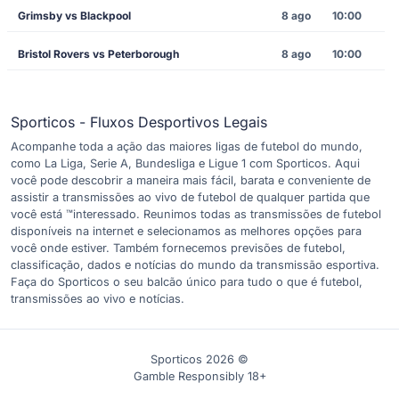
Grimsby vs Blackpool
8 ago
10:00
Bristol Rovers vs Peterborough
8 ago
10:00
Sporticos - Fluxos Desportivos Legais
Acompanhe toda a ação das maiores ligas de futebol do mundo,
como La Liga, Serie A, Bundesliga e Ligue 1 com Sporticos. Aqui
você pode descobrir a maneira mais fácil, barata e conveniente de
assistir a transmissões ao vivo de futebol de qualquer partida que
você está ™interessado. Reunimos todas as transmissões de futebol
disponíveis na internet e selecionamos as melhores opções para
você onde estiver. Também fornecemos previsões de futebol,
classificação, dados e notícias do mundo da transmissão esportiva.
Faça do Sporticos o seu balcão único para tudo o que é futebol,
transmissões ao vivo e notícias.
Sporticos 2026 ©
Gamble Responsibly 18+