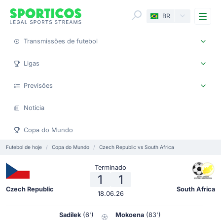
Me
BR
Transmissões de futebol
Ligas
Previsões
Notícia
Copa do Mundo
Futebol de hoje
Copa do Mundo
Czech Republic vs South Africa
Terminado
1
1
Czech Republic
South Africa
18.06.26
Sadílek
(6')
Mokoena
(83')