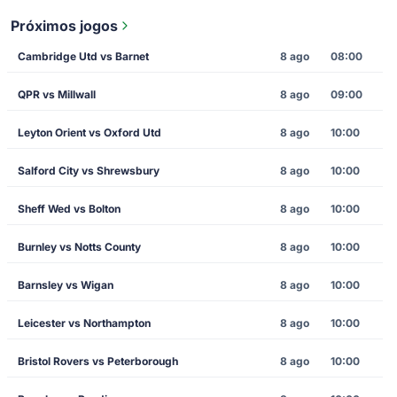
Próximos jogos
Cambridge Utd vs Barnet
8 ago
08:00
QPR vs Millwall
8 ago
09:00
Leyton Orient vs Oxford Utd
8 ago
10:00
Salford City vs Shrewsbury
8 ago
10:00
Sheff Wed vs Bolton
8 ago
10:00
Burnley vs Notts County
8 ago
10:00
Barnsley vs Wigan
8 ago
10:00
Leicester vs Northampton
8 ago
10:00
Bristol Rovers vs Peterborough
8 ago
10:00