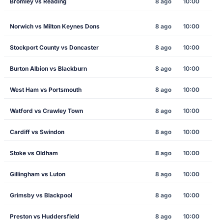
Bromley vs Reading
8 ago
10:00
Norwich vs Milton Keynes Dons
8 ago
10:00
Stockport County vs Doncaster
8 ago
10:00
Burton Albion vs Blackburn
8 ago
10:00
West Ham vs Portsmouth
8 ago
10:00
Watford vs Crawley Town
8 ago
10:00
Cardiff vs Swindon
8 ago
10:00
Stoke vs Oldham
8 ago
10:00
Gillingham vs Luton
8 ago
10:00
Grimsby vs Blackpool
8 ago
10:00
Preston vs Huddersfield
8 ago
10:00