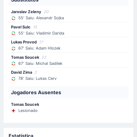
Substituição
Jaroslav Zeleny
20
55' Saiu: Alexandr Sojka
55'
Vladimír Darida
Pavel Šulc
Pavel Sulc
15
55' Saiu: Vladimir Darida
Pavel Šulc substituiu Vladimír Darida no Rep. Checa, no
Estádio de Atlanta.
Lukas Provod
17
67' Saiu: Adam Hlozek
Substituição
Tomas Soucek
22
67' Saiu: Michal Sadilek
55'
Alexandr Sojka
David Zima
2
Jaroslav Zelený
78' Saiu: Lukas Cerv
Jaroslav Zelený substituiu Alexandr Sojka no Rep.
Checa, no Estádio de Atlanta.
Jogadores Ausentes
Substituição
Tomas Soucek
Lesionado
46'
Jayden Adams
Relebohile Ratomo
Relebohile Mofokeng substituiu Jayden Adams no
África do Sul, no Estádio de Atlanta.
Estatística