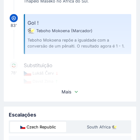
Thapelo Maseko no África do Sul.
Gol !
83'
Teboho Mokoena
(Marcador)
Teboho Mokoena repõe a igualdade com a
conversão de um pênalti. O resultado agora é 1 - 1.
Substituição
78'
Lukáš Červ
David Zima
Miroslav Koubek (Rep. Checa) é obrigado a uma
Mais
substituição forçada. Sai Lukáš Červ.
Cartão amarelo
Escalações
75'
Ladislav Krejčí
Czech Republic
South Africa
Cartão amarelo para Ladislav Krejčí (Rep. Checa).