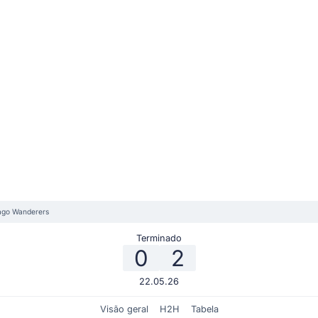
iago Wanderers
Terminado
0
2
22.05.26
Visão geral
H2H
Tabela