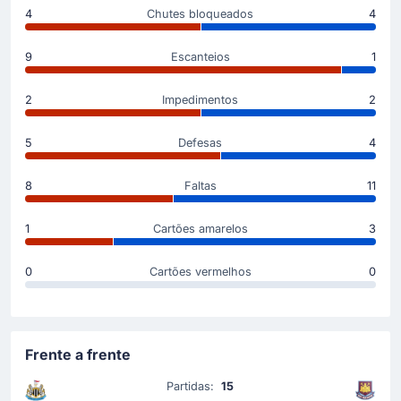
4
Chutes bloqueados
4
Substituição
53'
Sandro Tolali
9
Escanteios
1
Joseph Willock
Eddie Howe (Newcastle United FC) tirou Sandro Tolali
2
Impedimentos
2
que não parece estar em condições de prosseguir.
Joseph Willock entrou para o seu lugar.
5
Defesas
4
Substituição
8
Faltas
11
26'
Jean-Clair Todibo
Valentin Castellanos
1
Cartões amarelos
3
Valentin Castellanos entra em campo para substituir
Jean-Clair Todibo no West Ham United FC.
0
Cartões vermelhos
0
Gol !
19'
William Osula
(Marcador)
Frente a frente
Jacob Ramsey
(Assistência)
Partidas:
15
Gol do William Osula para Newcastle United FC, que