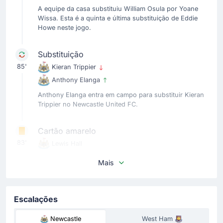
A equipe da casa substituiu William Osula por Yoane
Wissa. Esta é a quinta e última substituição de Eddie
Howe neste jogo.
Substituição
85'
Kieran Trippier
Anthony Elanga
Anthony Elanga entra em campo para substituir Kieran
Trippier no Newcastle United FC.
Cartão amarelo
83'
Lewis Hall
Lewis Hall do Newcastle United FC viu Jarred Gillett
Mais
mostrar-lhe um cartão amarelo.
Cartão amarelo
Escalações
80'
Mohamadou Kante
Newcastle
West Ham
No St. James' Park, Mohamadou Kante da equipa