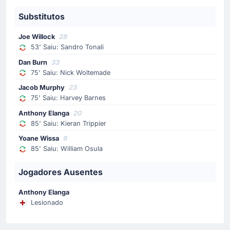
Cartão amarelo mostrado par El Hadji Malick Diouf da
West Ham United FC.
Substitutos
Joe Willock
28
Gol !
53' Saiu: Sandro Tonali
69'
Valentin Castellanos
(Marcador)
Dan Burn
33
75' Saiu: Nick Woltemade
Mads Hermansen
(Assistência)
Jacob Murphy
23
Temos gol em Newcastle upon Tyne! West Ham
United FC reduz a desvantagem 3 - 1! Mads
75' Saiu: Harvey Barnes
Hermansen fez o passe para o 3 - 1.
Anthony Elanga
20
85' Saiu: Kieran Trippier
Yoane Wissa
9
Gol !
85' Saiu: William Osula
65'
William Osula
(Marcador)
Jogadores Ausentes
Joseph Willock
(Assistência)
Newcastle United FC amplia o resultado para um
Anthony Elanga
confortável 3 - 0 graças ao golo de William Osula. O
Lesionado
gol que alterou o placar para 3 - 0 nasceu de uma
assistência de Joseph Willock.