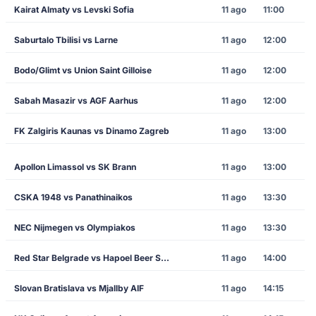
Kairat Almaty vs Levski Sofia
11 ago
11:00
Saburtalo Tbilisi vs Larne
11 ago
12:00
Bodo/Glimt vs Union Saint Gilloise
11 ago
12:00
Sabah Masazir vs AGF Aarhus
11 ago
12:00
FK Zalgiris Kaunas vs Dinamo Zagreb
11 ago
13:00
Apollon Limassol vs SK Brann
11 ago
13:00
CSKA 1948 vs Panathinaikos
11 ago
13:30
NEC Nijmegen vs Olympiakos
11 ago
13:30
Red Star Belgrade vs Hapoel Beer Sheva
11 ago
14:00
Slovan Bratislava vs Mjallby AIF
11 ago
14:15