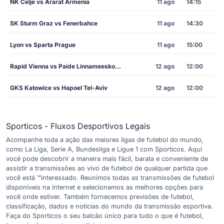
NK Celje vs Ararat Armenia
11 ago
14:15
SK Sturm Graz vs Fenerbahce
11 ago
14:30
Lyon vs Sparta Prague
11 ago
15:00
Rapid Vienna vs Paide Linnameeskond
12 ago
12:00
GKS Katowice vs Hapoel Tel-Aviv
12 ago
12:00
Sporticos - Fluxos Desportivos Legais
Acompanhe toda a ação das maiores ligas de futebol do mundo,
como La Liga, Serie A, Bundesliga e Ligue 1 com Sporticos. Aqui
você pode descobrir a maneira mais fácil, barata e conveniente de
assistir a transmissões ao vivo de futebol de qualquer partida que
você está ™interessado. Reunimos todas as transmissões de futebol
disponíveis na internet e selecionamos as melhores opções para
você onde estiver. Também fornecemos previsões de futebol,
classificação, dados e notícias do mundo da transmissão esportiva.
Faça do Sporticos o seu balcão único para tudo o que é futebol,