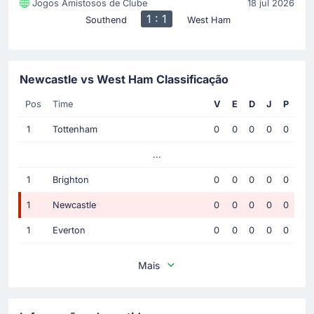
Jogos Amistosos de Clube
18 jul 2026
1 : 1
Southend
West Ham
Newcastle vs West Ham Classificação
Pos
Time
V
E
D
J
P
1
Tottenham
0
0
0
0
0
...
1
Brighton
0
0
0
0
0
1
Newcastle
0
0
0
0
0
1
Everton
0
0
0
0
0
Mais