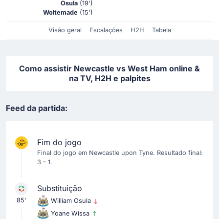
Osula
(19')
Woltemade
(15')
Visão geral
Escalações
H2H
Tabela
Como assistir Newcastle vs West Ham online &
na TV, H2H e palpites
Feed da partida:
Fim do jogo
Final do jogo em Newcastle upon Tyne. Resultado final:
3 - 1.
Substituição
85'
William Osula
Yoane Wissa