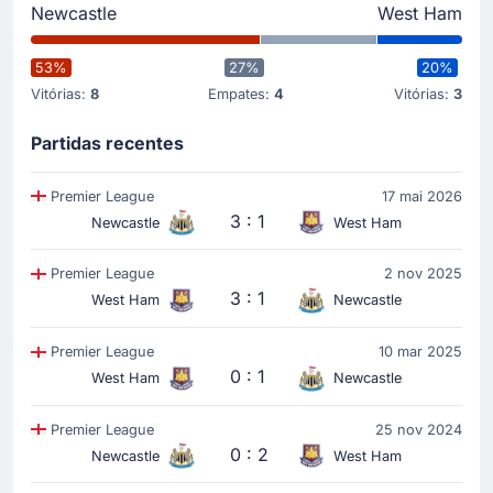
Newcastle
West Ham
assim aumenta a sua vantagem na partida de hoje
para 2 - 0. O gol que alterou o placar para 2 - 0
nasceu de uma assistência de Jacob Ramsey.
53%
27%
20%
Vitórias:
8
Empates:
4
Vitórias:
3
Partidas recentes
Gol !
15'
Nick Woltemade
(Marcador)
Premier League
17 mai 2026
Harvey Barnes
(Assistência)
3 : 1
Newcastle
West Ham
Gol no St. James' Park! Nick Woltemademarcou e a
sua equipe 1 - 0 ! Harvey Barnes fez a assistência
Premier League
2 nov 2025
para o 1 - 0.
3 : 1
West Ham
Newcastle
Início do jogo
Premier League
10 mar 2025
0 : 1
West Ham
Newcastle
Premier League
25 nov 2024
0 : 2
Newcastle
West Ham