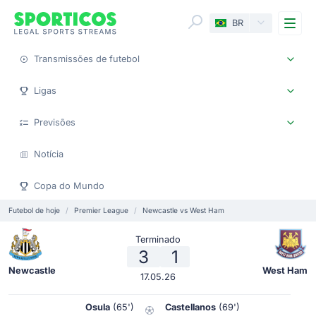
Me
BR
Transmissões de futebol
Ligas
Previsões
Notícia
Copa do Mundo
Futebol de hoje
Premier League
Newcastle vs West Ham
Terminado
3
1
Newcastle
West Ham
17.05.26
Osula
(65')
Castellanos
(69')