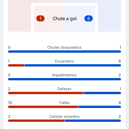
59'
Eljif Elmas
Kevin De Bruyne
1
Chute a gol
6
A equipe visitante substitui Kevin De Bruyne por Eljif
Elmas .
Cartão amarelo
0
Chutes bloqueados
1
53'
Eljif Elmas
Eljif Elmas do SSC Napoli foi advertido por Francesco
1
Escanteios
6
Fourneau, que lhe mostrou um cartão amarelo.
0
Impedimentos
2
Cartão amarelo
53'
Arturo Calabresi
2
Defesas
1
Arturo Calabresi (Pisa SC) viu Francesco Fourneau
mostrar-lhe um cartão amarelo.
13
Faltas
8
2
Cartões amarelos
2
Gol !
27'
Amir Rrahmani
(Marcador)