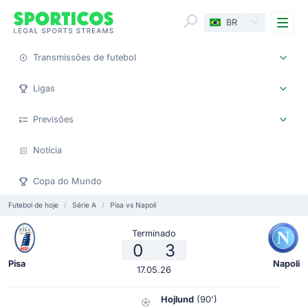
Me
BR
Transmissões de futebol
Ligas
Previsões
Notícia
Copa do Mundo
Futebol de hoje
Série A
Pisa vs Napoli
Terminado
0
3
Pisa
Napoli
17.05.26
Hojlund
(90')