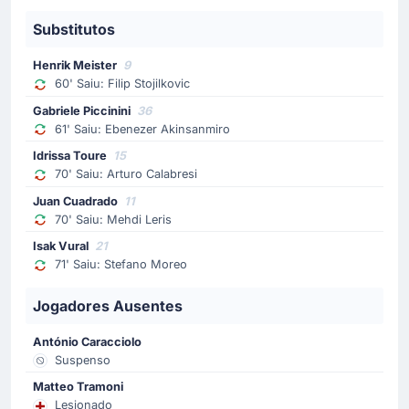
Isak Vural
Substitutos
O Pisa SC faz a sua quinta e última substituição do
jogo, com Isak Vural no lugar de Stefano Moreo.
Henrik Meister
9
60' Saiu: Filip Stojilkovic
Substituição
Gabriele Piccinini
36
70'
Mehdi Leris
61' Saiu: Ebenezer Akinsanmiro
Juan Cuadrado
Idrissa Toure
15
Juan Cuadrado substituiu Mehdi Leris no Pisa SC, no
70' Saiu: Arturo Calabresi
Arena Garibaldi.
Juan Cuadrado
11
70' Saiu: Mehdi Leris
Substituição
Isak Vural
21
70'
Arturo Calabresi
71' Saiu: Stefano Moreo
Idrissa Touré
Jogadores Ausentes
Oscar Hiljemark (Pisa SC) faz a sua terceira
substituição, com Idrissa Touré entrando no lugar de
António Caracciolo
Arturo Calabresi.
Suspenso
Matteo Tramoni
Substituição
Lesionado