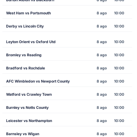
West Ham vs Portsmouth
8 ago
10:00
Derby vs Lincoln City
8 ago
10:00
Leyton Orient vs Oxford Utd
8 ago
10:00
Bromley vs Reading
8 ago
10:00
Bradford vs Rochdale
8 ago
10:00
AFC Wimbledon vs Newport County
8 ago
10:00
Watford vs Crawley Town
8 ago
10:00
Burnley vs Notts County
8 ago
10:00
Leicester vs Northampton
8 ago
10:00
Barnsley vs Wigan
8 ago
10:00