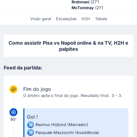
Rrahmani
(27')
McTominay
(21')
Visão geral
Escalações
H2H
Tabela
Como assistir Pisa vs Napoli online & na TV, H2H e
palpites
Feed da partida:
Fim do jogo
O àrbitro apita o final do jogo. Resultado final:. 0 - 3.
Gol !
90'
Rasmus Hojlund
(Marcador)
Pasquale Mazzocchi
(Assistência)