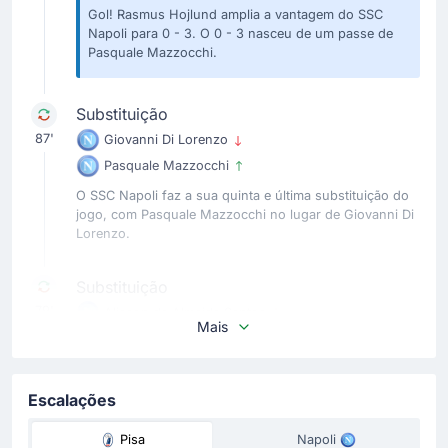
Gol! Rasmus Hojlund amplia a vantagem do SSC
Napoli para 0 - 3. O 0 - 3 nasceu de um passe de
Pasquale Mazzocchi.
Substituição
87'
Giovanni Di Lorenzo
Pasquale Mazzocchi
O SSC Napoli faz a sua quinta e última substituição do
jogo, com Pasquale Mazzocchi no lugar de Giovanni Di
Lorenzo.
Substituição
79'
Alisson de Almeida Santos
Mais
Antonio Vergara
Equipe visitante faz uma substituição Antonio Vergara
substitui o seu colega Alisson Santos .
Escalações
Substituição
Pisa
Napoli