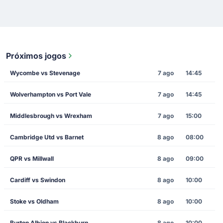
Próximos jogos
Wycombe vs Stevenage
7 ago
14:45
Wolverhampton vs Port Vale
7 ago
14:45
Middlesbrough vs Wrexham
7 ago
15:00
Cambridge Utd vs Barnet
8 ago
08:00
QPR vs Millwall
8 ago
09:00
Cardiff vs Swindon
8 ago
10:00
Stoke vs Oldham
8 ago
10:00
Burton Albion vs Blackburn
8 ago
10:00