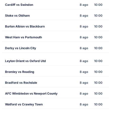
Cardiff vs Swindon
8 ago
10:00
Stoke vs Oldham
8 ago
10:00
Burton Albion vs Blackburn
8 ago
10:00
West Ham vs Portsmouth
8 ago
10:00
Derby vs Lincoln City
8 ago
10:00
Leyton Orient vs Oxford Utd
8 ago
10:00
Bromley vs Reading
8 ago
10:00
Bradford vs Rochdale
8 ago
10:00
AFC Wimbledon vs Newport County
8 ago
10:00
Watford vs Crawley Town
8 ago
10:00