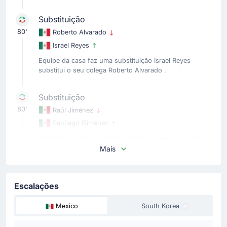
Substituição
80'
Roberto Alvarado
Israel Reyes
Equipe da casa faz uma substituição Israel Reyes
substitui o seu colega Roberto Alvarado .
Substituição
80'
Raúl Jiménez
Santiago Giménez
A equipe da casa substitui Santiago Giménez por Raúl
Jiménez .
Mais
Substituição
Escalações
77'
Paik Seung-ho
Gue-sung Jo
Mexico
South Korea
A equipe visitante substitui Cho Gue-sung por Paik
Seung-ho .