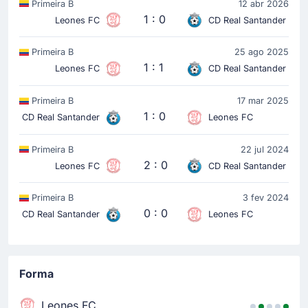
Primeira B
12 abr 2026
1 : 0
Leones FC
CD Real Santander
Primeira B
25 ago 2025
1 : 1
Leones FC
CD Real Santander
Primeira B
17 mar 2025
1 : 0
CD Real Santander
Leones FC
Primeira B
22 jul 2024
2 : 0
Leones FC
CD Real Santander
Primeira B
3 fev 2024
0 : 0
CD Real Santander
Leones FC
Forma
Leones FC