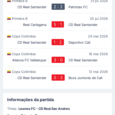
Primeira B
31 jul 2026
2 : 2
CD Real Santander
Patriotas FC
Primeira B
25 jul 2026
5 : 1
Real Cartagena
CD Real Santander
Copa Colômbia
24 mai 2026
1 : 2
CD Real Santander
Deportivo Cali
Copa Colômbia
16 mai 2026
3 : 0
Alianza FC Valledupar
CD Real Santander
Copa Colômbia
12 mai 2026
0 : 3
CD Real Santander
Boca Juniores de Cali
Informações da partida
Times:
Leones FC - CD Real San Andres