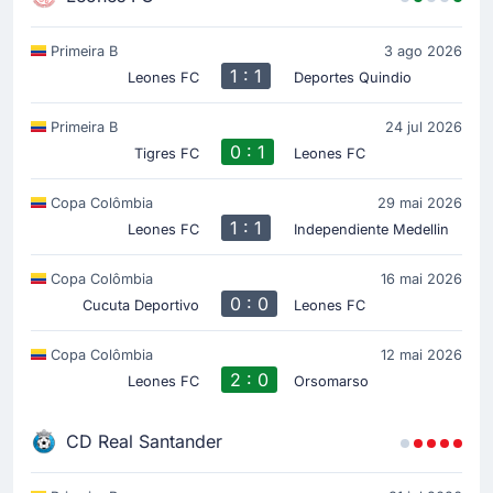
Primeira B
3 ago 2026
1 : 1
Leones FC
Deportes Quindio
Primeira B
24 jul 2026
0 : 1
Tigres FC
Leones FC
Copa Colômbia
29 mai 2026
1 : 1
Leones FC
Independiente Medellin
Copa Colômbia
16 mai 2026
0 : 0
Cucuta Deportivo
Leones FC
Copa Colômbia
12 mai 2026
2 : 0
Leones FC
Orsomarso
CD Real Santander