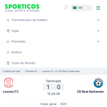
Me
BR
Transmissões de futebol
Ligas
Previsões
Notícia
Copa do Mundo
Futebol de hoje
Primeira B
Leones FC vs CD Real Santander
Terminado
1
0
Leones FC
CD Real Santander
12.04.26
Visão geral
H2H