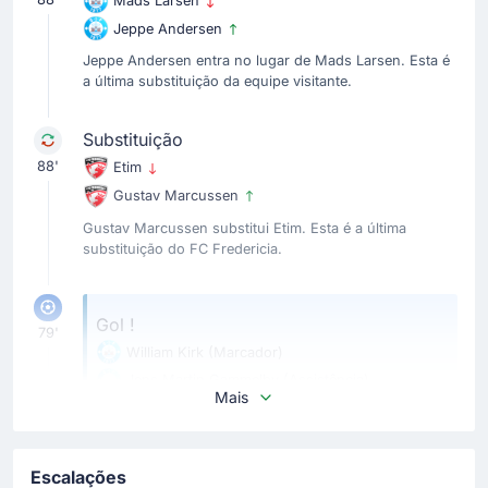
Mads Larsen
Jeppe Andersen
Jeppe Andersen entra no lugar de Mads Larsen. Esta é
a última substituição da equipe visitante.
Substituição
88'
Etim
Gustav Marcussen
Gustav Marcussen substitui Etim. Esta é a última
substituição do FC Fredericia.
Gol !
79'
William Kirk
(Marcador)
Jens Martin Gammelby
(Assistência)
Mais
Gol! A equipe visitante reduz a desvantagem para 4
- 1 com um arremate certeiro de William Kirk no
Parque Monjasa. O gol que alterou o placar para 4 -
1 nasceu de uma assistência de Jens Martin
Escalações