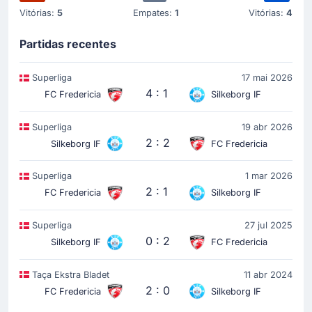
Vitórias:
5
Empates:
1
Vitórias:
4
Gol! Jonatan Lindekilde amplia a vantagem do FC
Fredericia para 3 - 0. O gol que alterou o placar para
3 - 0 nasceu de uma assistência de Daniel Freyr
Partidas recentes
Kristjansson.
Superliga
17 mai 2026
4 : 1
FC Fredericia
Silkeborg IF
Gol !
33'
Superliga
19 abr 2026
Jakob Jessen
(Marcador)
2 : 2
Silkeborg IF
FC Fredericia
Andreas Pyndt
(Assistência)
FC Fredericia amplia o resultado para um confortável
Superliga
1 mar 2026
2 - 0 graças ao golo de Jakob Jessen. Andreas
2 : 1
Pyndt fez o passe para o 2 - 0.
FC Fredericia
Silkeborg IF
Superliga
27 jul 2025
0 : 2
Silkeborg IF
FC Fredericia
Gol !
26'
Svenn Crone
(Marcador)
Taça Ekstra Bladet
11 abr 2024
Jakob Jessen
(Assistência)
2 : 0
FC Fredericia
Silkeborg IF
É gol! FC Fredericia acaba de marcar e Svenn Crone!