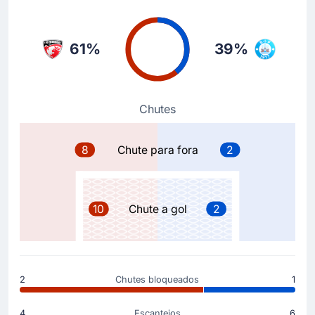
56'
Jeppe Kudsk
Malthe Ladefoged
61%
39%
Malthe Ladefoged substituiu Jeppe Kudsk no FC
Fredericia, no Parque Monjasa.
Substituição
Chutes
56'
Andreas Pyndt
Elias Hansborg Sorensen
8
Chute para fora
2
Michael Hansen (FC Fredericia) faz a sua segunda
substituição, com Elias Hansborg Sorensen entrando
no lugar de Andreas Pyndt.
10
Chute a gol
2
Substituição
56'
Svenn Crone
Anders Dahl
2
Chutes bloqueados
1
Anders Dahl substituiu Svenn Crone no FC Fredericia,
no Parque Monjasa.
4
Escanteios
6