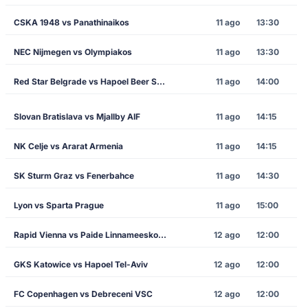
CSKA 1948 vs Panathinaikos
11 ago
13:30
NEC Nijmegen vs Olympiakos
11 ago
13:30
Red Star Belgrade vs Hapoel Beer Sheva
11 ago
14:00
Slovan Bratislava vs Mjallby AIF
11 ago
14:15
NK Celje vs Ararat Armenia
11 ago
14:15
SK Sturm Graz vs Fenerbahce
11 ago
14:30
Lyon vs Sparta Prague
11 ago
15:00
Rapid Vienna vs Paide Linnameeskond
12 ago
12:00
GKS Katowice vs Hapoel Tel-Aviv
12 ago
12:00
FC Copenhagen vs Debreceni VSC
12 ago
12:00