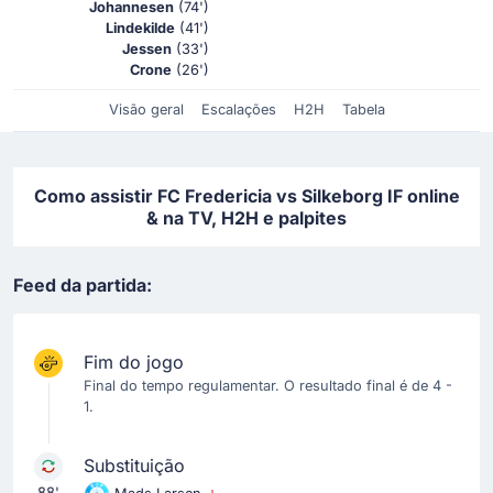
Johannesen
(74')
Lindekilde
(41')
Jessen
(33')
Crone
(26')
Visão geral
Escalações
H2H
Tabela
Como assistir FC Fredericia vs Silkeborg IF online
& na TV, H2H e palpites
Feed da partida:
Fim do jogo
Final do tempo regulamentar. O resultado final é de 4 -
1.
Substituição
88'