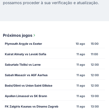
possamos proceder à sua verificação e atualização.
Próximos jogos
Plymouth Argyle vs Exeter
10 ago
15:00
Kairat Almaty vs Levski Sofia
11 ago
11:00
Saburtalo Tbilisi vs Larne
11 ago
12:00
Sabah Masazir vs AGF Aarhus
11 ago
12:00
Bodo/Glimt vs Union Saint Gilloise
11 ago
12:00
Apollon Limassol vs SK Brann
11 ago
13:00
FK Zalgiris Kaunas vs Dinamo Zagreb
11 ago
13:00