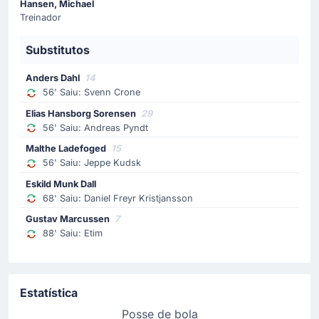
Hansen, Michael
Malthe Emil Sogaard Hansen
Treinador
Malthe Emil Sogaard Hansen entra em campo para
substituir Oliver Ross no Silkeborg IF.
Substitutos
Anders Dahl
14
Substituição
56' Saiu: Svenn Crone
68'
Daniel Freyr Kristjansson
Elias Hansborg Sorensen
29
Eskild Munk Dall
56' Saiu: Andreas Pyndt
FC Fredericia faz a sua quarta substituição, saindo
Malthe Ladefoged
15
Daniel Freyr Kristjansson e entrando Eskild Munk Dall.
56' Saiu: Jeppe Kudsk
Eskild Munk Dall
Substituição
68' Saiu: Daniel Freyr Kristjansson
60'
Callum McCowatt
Gustav Marcussen
7
Julius Lorents Nielsen
88' Saiu: Etim
Callum McCowatt (Silkeborg IF) não parece estar nas
melhores condições fisícas e é substituído por Julius
Nielsen.
Estatística
Posse de bola
Substituição