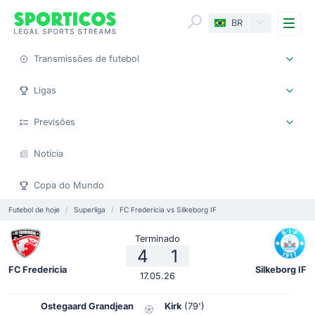
Me
BR
Transmissões de futebol
Ligas
Previsões
Notícia
Copa do Mundo
Futebol de hoje
Superliga
FC Fredericia vs Silkeborg IF
Terminado
4
1
FC Fredericia
Silkeborg IF
17.05.26
Ostegaard Grandjean
Kirk
(79')