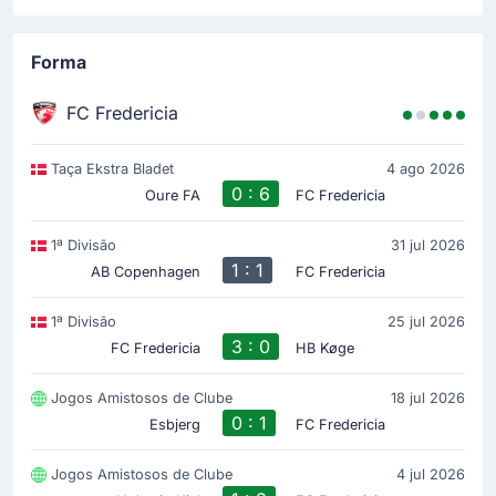
O 1 - 0 nasceu de um passe de Jakob Jessen.
Forma
Cartão amarelo
25'
Jeppe Kudsk
FC Fredericia
Cartão amarelo mostrado a Jeppe Kudsk (FC
Fredericia).
Taça Ekstra Bladet
4 ago 2026
0 : 6
Oure FA
FC Fredericia
Início do jogo
1ª Divisão
31 jul 2026
1 : 1
AB Copenhagen
FC Fredericia
1ª Divisão
25 jul 2026
3 : 0
FC Fredericia
HB Køge
Jogos Amistosos de Clube
18 jul 2026
0 : 1
Esbjerg
FC Fredericia
Jogos Amistosos de Clube
4 jul 2026