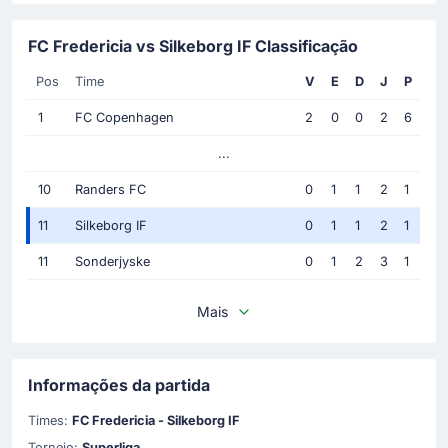
FC Fredericia vs Silkeborg IF Classificação
Pos
Time
V
E
D
J
P
1
FC Copenhagen
2
0
0
2
6
...
10
Randers FC
0
1
1
2
1
11
Silkeborg IF
0
1
1
2
1
11
Sonderjyske
0
1
2
3
1
Mais
Informações da partida
Times:
FC Fredericia - Silkeborg IF
Torneio:
Superliga