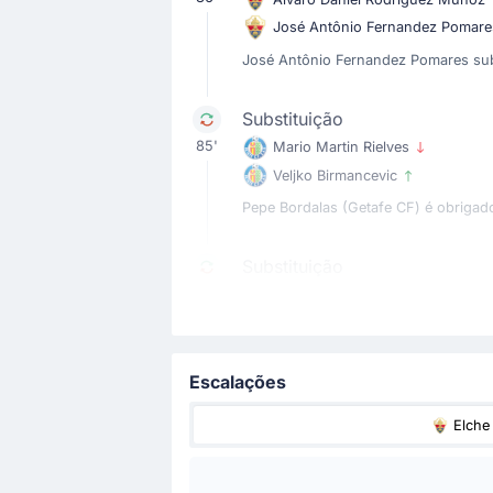
José Antônio Fernandez Pomar
José Antônio Fernandez Pomares subst
Substituição
85'
Mario Martin Rielves
Veljko Birmancevic
Pepe Bordalas (Getafe CF) é obrigado
Substituição
84'
Víctor Chust
Buba Sangare
Eder Sarabia faz a quarta substituiç
Escalações
Substituição
Elche
84'
Grady Diangana
Lucas Cepeda