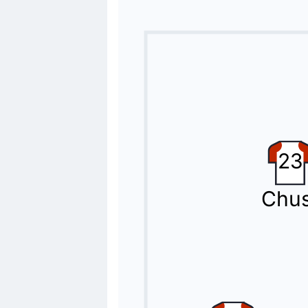
Lucas Cepeda substitui Grady Dianga
Substituição
84'
Marc Aguado
John Nwankwo Donald
A equipe da casa substituiu Marc Ag
Cartão amarelo
78'
Martim Carvalho Neto
23
Cartão amarelo mostrado par Martim 
Chus
Substituição
72'
Domingos Duarte
Abdel Abqar
Pepe Bordalas faz a terceira substi
Substituição