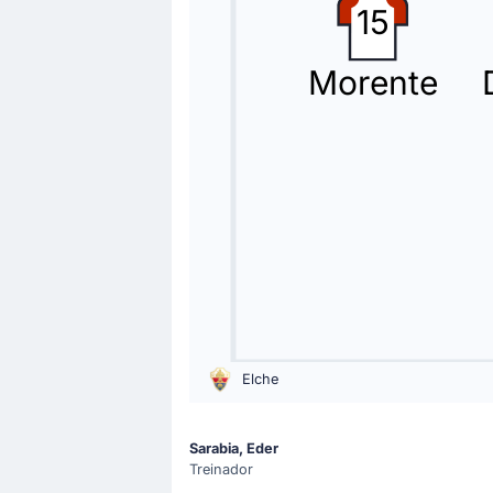
15
72'
Allan Romeo Nyom
Luis Vasquez
Morente
A equipe visitante substituiu Allan 
Cartão amarelo
69'
Álvaro Daniel Rodríguez Munoz
Cartão amarelo para Alvaro Rodriguez
Substituição
66'
Silva,Andre
Adria Pedrosa
Adria Pedrosa substituiu Silva,Andre
Elche
Cartão amarelo
66'
Silva,Andre
Sarabia, Eder
Silva,Andre (Elche CF) viu Victor Ga
Treinador