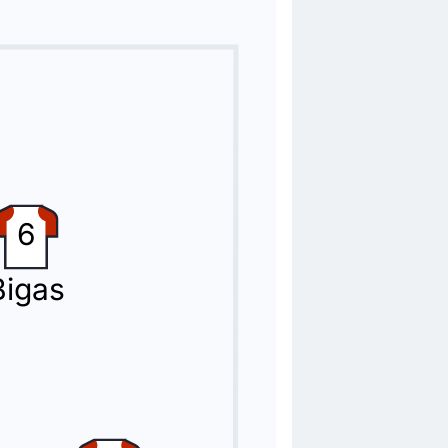
Eder Sarabia.
6
Bigas
Domingos Duarte.