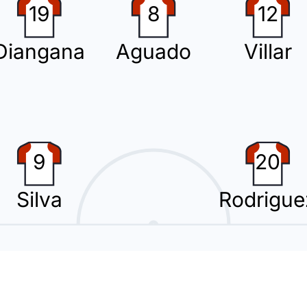
19
8
12
Diangana
Aguado
Villar
Romeo Nyom por Luis Vasquez. Esta é a segunda substituição feita por Pep
 (Elche CF).
9
20
Silva
Rodrigue
 no Elche CF, no Estádio Martínez Valero.
rcia Verdura mostrar-lhe um cartão amarelo.