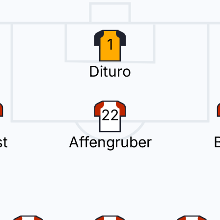
na na equipe da casa.
1
Dituro
uado por John Nwankwo Donald. Esta é a segunda substituição feita por 
22
Neto da Elche CF.
t
Affengruber
tuição no Estádio Martínez Valero com Abdel Abqar entrando no lugar de 