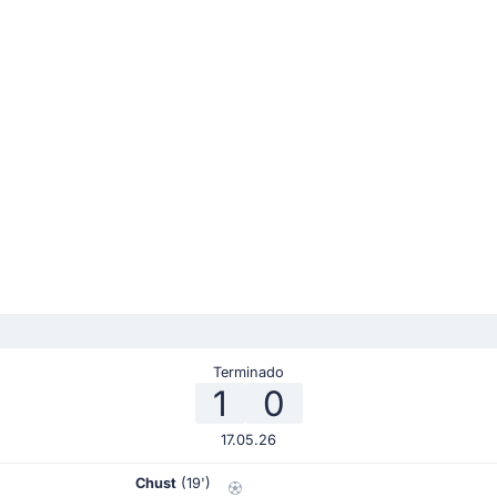
Terminado
1
0
17.05.26
Chust
(19')