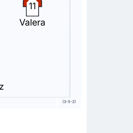
11
Valera
e Bordalas.
z
(3-5-2)