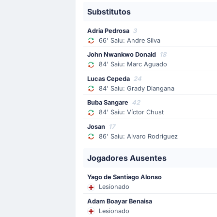
Substitutos
Substituição
53'
Damian
Adria Pedrosa
3
Davinchi
66' Saiu: Andre Silva
A equipe visitante substitui Davinchi
John Nwankwo Donald
18
84' Saiu: Marc Aguado
Cartão vermelho
Lucas Cepeda
24
84' Saiu: Grady Diangana
39'
Djene Dakonam
Buba Sangare
42
O jogador da equipe visitante, Djene
84' Saiu: Víctor Chust
Josan
17
86' Saiu: Alvaro Rodriguez
Gol !
19'
Víctor Chust
(Marcador)
Jogadores Ausentes
Gol! A equipe da casa tem vantagem.
Yago de Santiago Alonso
Lesionado
Início do jogo
Adam Boayar Benaisa
Lesionado