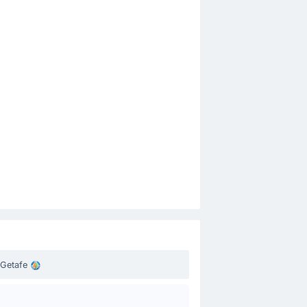
tor Chust.
Getafe