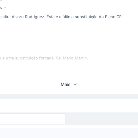
es
itui Alvaro Rodriguez. Esta é a última substituição do Elche CF.
 a uma substituição forçada. Sai Mario Martin.
Mais
ão no Estádio Martínez Valero com Buba Sangare entrando no lugar de Víc