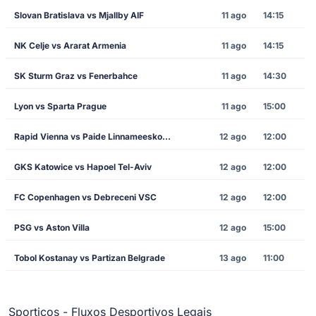
Slovan Bratislava vs Mjallby AIF
11 ago
14:15
NK Celje vs Ararat Armenia
11 ago
14:15
SK Sturm Graz vs Fenerbahce
11 ago
14:30
Lyon vs Sparta Prague
11 ago
15:00
Rapid Vienna vs Paide Linnameeskond
12 ago
12:00
GKS Katowice vs Hapoel Tel-Aviv
12 ago
12:00
FC Copenhagen vs Debreceni VSC
12 ago
12:00
PSG vs Aston Villa
12 ago
15:00
Tobol Kostanay vs Partizan Belgrade
13 ago
11:00
Sporticos - Fluxos Desportivos Legais