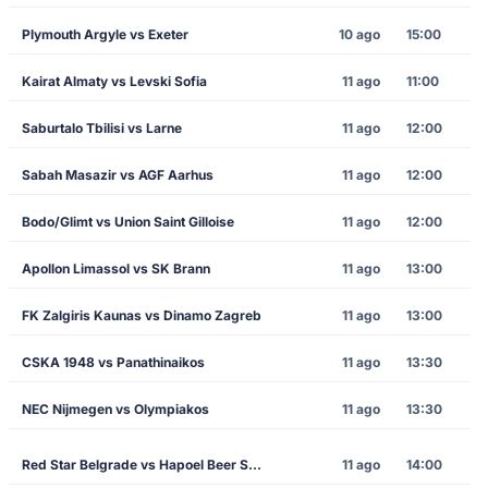
Plymouth Argyle vs Exeter
10 ago
15:00
Kairat Almaty vs Levski Sofia
11 ago
11:00
Saburtalo Tbilisi vs Larne
11 ago
12:00
Sabah Masazir vs AGF Aarhus
11 ago
12:00
Bodo/Glimt vs Union Saint Gilloise
11 ago
12:00
Apollon Limassol vs SK Brann
11 ago
13:00
FK Zalgiris Kaunas vs Dinamo Zagreb
11 ago
13:00
CSKA 1948 vs Panathinaikos
11 ago
13:30
NEC Nijmegen vs Olympiakos
11 ago
13:30
Red Star Belgrade vs Hapoel Beer Sheva
11 ago
14:00