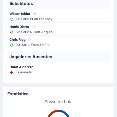
Substitutos
No Estádio Light, Granit Xhaka da equipa da casa
recebeu o cartão amarelo.
Wilson Isidor
18
61' Saiu: Brian Brobbey
Cartão amarelo
Habib Diarra
19
61' Saiu: Nilson Angulo
69'
Enzo Fernandez
Chris Rigg
11
Enzo Fernandez (Chelsea FC) viu Christopher
90' Saiu: Enzo Le Fee
Kavanagh mostrar-lhe um cartão amarelo.
Jogadores Ausentes
Substituição
65'
Neto
Omar Alderete
Lesionado
Trevoh Chalobah
Trevoh Chalobah substituiu Neto no Chelsea FC, no
Estádio Light.
Estatística
Substituição
Posse de bola
61'
Nilson David Angulo Ramirez
Diarra Mouhamadou