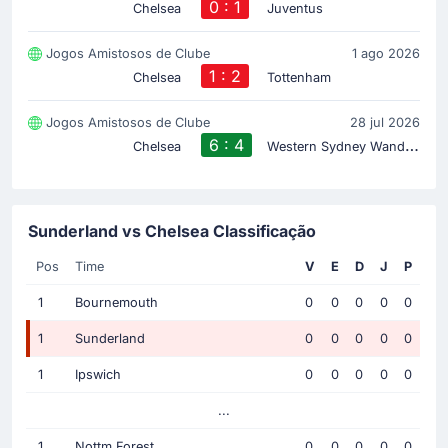
0 : 1
Chelsea
Juventus
Jogos Amistosos de Clube
1 ago 2026
1 : 2
Chelsea
Tottenham
Jogos Amistosos de Clube
28 jul 2026
6 : 4
W
estern Sydney Wanderers FC
Chelsea
Sunderland vs Chelsea Classificação
Pos
Time
V
E
D
J
P
1
Bournemouth
0
0
0
0
0
1
Sunderland
0
0
0
0
0
1
Ipswich
0
0
0
0
0
...
1
Nottm Forest
0
0
0
0
0