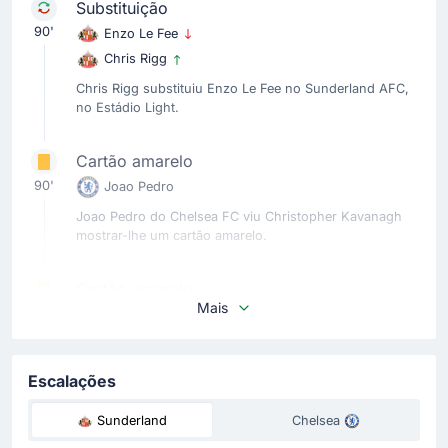
Substituição
90'
Enzo Le Fee
Chris Rigg
Chris Rigg substituiu Enzo Le Fee no Sunderland AFC,
no Estádio Light.
Cartão amarelo
90'
Joao Pedro
Joao Pedro do Chelsea FC viu Christopher Kavanagh
mostrar-lhe um cartão amarelo.
Cartão amarelo
Mais
89'
Noah Sadiki
Cartão amarelo mostrado par Noah Sadiki da
Sunderland AFC.
Escalações
Substituição
Sunderland
Chelsea
85'
Malo Gusto