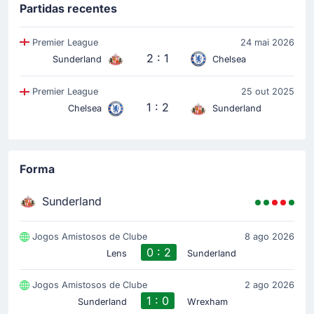
Partidas recentes
Gol contra! Malo Gusto tem a infelicidade d Estádio
Light.
Premier League
24 mai 2026
2 : 1
Sunderland
Chelsea
Cartão amarelo
43'
Nilson David Angulo Ramirez
Premier League
25 out 2025
Nilson Angulo do Sunderland AFC viu Christopher
1 : 2
Chelsea
Sunderland
Kavanagh mostrar-lhe um cartão amarelo.
Gol !
Forma
25'
Trai Hume
(Marcador)
Sunderland
Luke O'Nien
(Assistência)
1 - 0! Gol do Sunderland AFC feito por Trai Hume. O
resultado agora é 1 - 0. O 1 - 0 nasceu de um passe
Jogos Amistosos de Clube
8 ago 2026
de Luke O'Nien.
0 : 2
Lens
Sunderland
Jogos Amistosos de Clube
2 ago 2026
Início do jogo
1 : 0
Sunderland
Wrexham