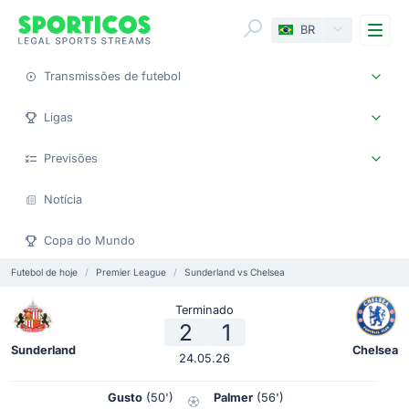
Me
BR
Transmissões de futebol
Ligas
Previsões
Notícia
Copa do Mundo
Futebol de hoje
Premier League
Sunderland vs Chelsea
Terminado
2
1
Sunderland
Chelsea
24.05.26
Gusto
(50')
Palmer
(56')