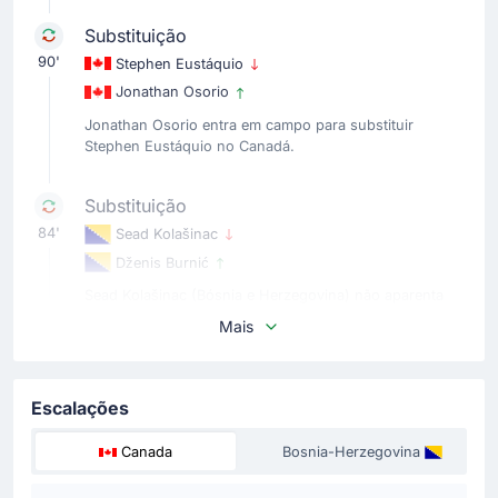
Substituição
90'
Stephen Eustáquio
Jonathan Osorio
Jonathan Osorio entra em campo para substituir
Stephen Eustáquio no Canadá.
Substituição
84'
Sead Kolašinac
Dženis Burnić
Sead Kolašinac (Bósnia e Herzegovina) não aparenta
estar bem fisicamente. Entra Dženis Burnić em seu
Mais
lugar.
Escalações
Gol !
78'
Cyle Larin
(Marcador)
Canada
Bosnia-Herzegovina
Promise Akinpelu
(Assistência)