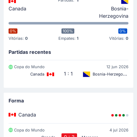
Partidas:
1
Sead Kolašinac
(Assistência)
Canada
Bosnia-
O Bósnia e Herzegovina passa a frente do placar
Herzegovina
com uma cabeçada de Jovo Lukić. O resultado é
agora 0 - 1 em Toronto. Sead Kolašinac fez o passe
para o 0 - 1.
0%
100%
0%
Vitórias:
0
Empates:
1
Vitórias:
0
Cartão amarelo
Partidas recentes
11'
Alistair Johnston
Alistair Johnston (Canadá) viu Facundo Tello mostrar-
Copa do Mundo
12 jun 2026
lhe um cartão amarelo.
1 : 1
Canada
Bosnia-Herzegovina
Início do jogo
Forma
Canada
Copa do Mundo
4 jul 2026
0 : 3