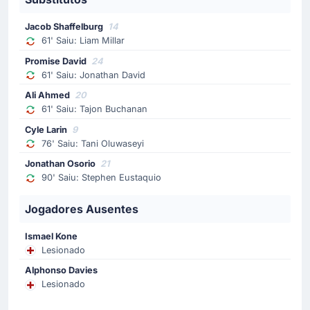
Kerim Alajbegovic
Jacob Shaffelburg
14
Amar Memićque parece estar lesionado foi substituido
61' Saiu: Liam Millar
por Kerim Alajbegović no Bósnia e Herzegovina.
Promise David
24
61' Saiu: Jonathan David
Substituição
Ali Ahmed
20
62'
Jovo Lukic
61' Saiu: Tajon Buchanan
Samed Bazdar
Cyle Larin
9
Samed Baždar substituiu Jovo Lukić no Bósnia e
76' Saiu: Tani Oluwaseyi
Herzegovina, no Estádio de Toronto.
Jonathan Osorio
21
90' Saiu: Stephen Eustaquio
Substituição
62'
Ivan Basic
Jogadores Ausentes
Armin Gigovic
Ismael Kone
Bósnia e Herzegovina faz a sua primeira substituição,
Lesionado
saindo Ivan Bašić e entrando Armin Gigović.
Alphonso Davies
Lesionado
Substituição
61'