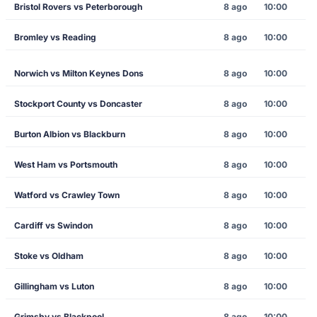
Bristol Rovers vs Peterborough
8 ago
10:00
Bromley vs Reading
8 ago
10:00
Norwich vs Milton Keynes Dons
8 ago
10:00
Stockport County vs Doncaster
8 ago
10:00
Burton Albion vs Blackburn
8 ago
10:00
West Ham vs Portsmouth
8 ago
10:00
Watford vs Crawley Town
8 ago
10:00
Cardiff vs Swindon
8 ago
10:00
Stoke vs Oldham
8 ago
10:00
Gillingham vs Luton
8 ago
10:00
Grimsby vs Blackpool
8 ago
10:00