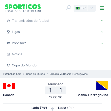
Me
BR
Transmissões de futebol
Ligas
Previsões
Notícia
Copa do Mundo
Futebol de hoje
Copa do Mundo
Canada vs Bosnia-Herzegovina
Terminado
1
1
Canada
Bosnia-Herzegovina
12.06.26
Larin
(78')
Lukic
(21')