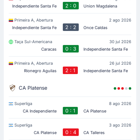
2 : 0
46'
Independiente Santa Fe
Union Magdalena
Kilian David Toscano Bassa
Jhojan Torres
Primeira A, Abertura
2 ago 2026
Pablo Repetto faz a primeira substituição no Estádio
2 : 2
Independiente Santa Fe
Once Caldas
Nemesio Camacho El Campin com Jhojan Torres
entrando no lugar de Kilian Toscano.
Taça Sul-Americana
30 jul 2026
0 : 3
Caracas
Independiente Santa Fe
Cartão amarelo
45'
Kilian David Toscano Bassa
Primeira A, Abertura
26 jul 2026
No Estádio Nemesio Camacho El Campin, Kilian
2 : 1
Rionegro Aguilas
Independiente Santa Fe
Toscano da equipa da casa recebeu o cartão amarelo.
CA Platense
Cartão amarelo
45'
Matias Borgogno
Superliga
8 ago 2026
Matias Borgogno (CA Platense) é advertido com cartão
0 : 1
CA Independiente
CA Platense
amarelo.
Superliga
3 ago 2026
Início do jogo
0 : 4
CA Platense
CA Talleres