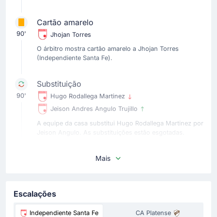
Cartão amarelo
90'
Jhojan Torres
O árbitro mostra cartão amarelo a Jhojan Torres
(Independiente Santa Fe).
Substituição
90'
Hugo Rodallega Martinez
Jeison Andres Angulo Trujillo
A equipe da casa substitui Hugo Rodallega Martinez por
Jeison Angulo. As substituições estão esgotadas.
Cartão amarelo
Mais
87'
Eugenio Raggio
Cartão amarelo para Eugenio Raggio (CA Platense).
Escalações
Substituição
Independiente Santa Fe
CA Platense