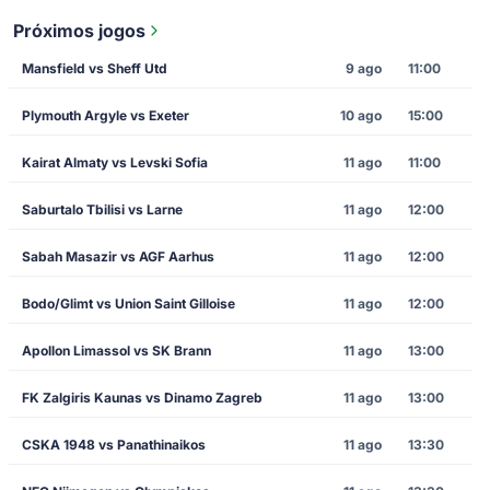
Próximos jogos
Mansfield vs Sheff Utd
9 ago
11:00
Plymouth Argyle vs Exeter
10 ago
15:00
Kairat Almaty vs Levski Sofia
11 ago
11:00
Saburtalo Tbilisi vs Larne
11 ago
12:00
Sabah Masazir vs AGF Aarhus
11 ago
12:00
Bodo/Glimt vs Union Saint Gilloise
11 ago
12:00
Apollon Limassol vs SK Brann
11 ago
13:00
FK Zalgiris Kaunas vs Dinamo Zagreb
11 ago
13:00
CSKA 1948 vs Panathinaikos
11 ago
13:30