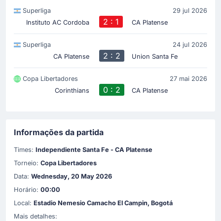
Superliga
29 jul 2026
2 : 1
Instituto AC Cordoba
CA Platense
Superliga
24 jul 2026
2 : 2
CA Platense
Union Santa Fe
Copa Libertadores
27 mai 2026
0 : 2
Corinthians
CA Platense
Informações da partida
Times:
Independiente Santa Fe - CA Platense
Torneio:
Copa Libertadores
Data:
Wednesday, 20 May 2026
Horário:
00:00
Local:
Estadio Nemesio Camacho El Campin, Bogotá
Mais detalhes: