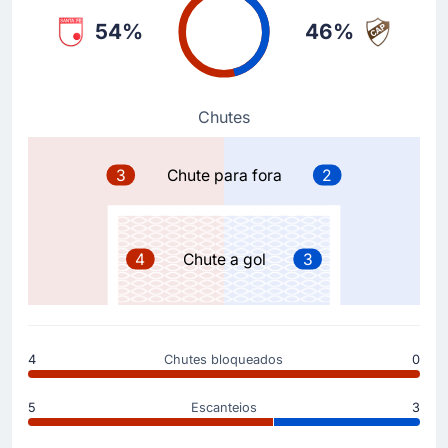
- 0.
54%
46%
Substituição
64'
Franco Maximiliano Amarfil
Chutes
Leonardo Heredia
A equipe visitante substitui Leonardo Heredia por
Franco Maximiliano Amarfil .
3
Chute para fora
2
Substituição
63'
Gonzalo Lencina
4
Chute a gol
3
Augusto Diego Lotti
Augusto Lotti substituiu Gonzalo Lencina no CA
Platense, no Estádio Nemesio Camacho El Campin.
4
Chutes bloqueados
0
Substituição
61'
Nahuel Bustos
5
Escanteios
3
Franco Misael Fagundez Rosa