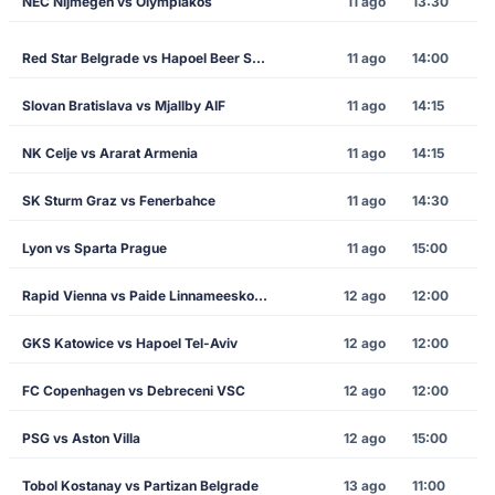
NEC Nijmegen vs Olympiakos
11 ago
13:30
Red Star Belgrade vs Hapoel Beer Sheva
11 ago
14:00
Slovan Bratislava vs Mjallby AIF
11 ago
14:15
NK Celje vs Ararat Armenia
11 ago
14:15
SK Sturm Graz vs Fenerbahce
11 ago
14:30
Lyon vs Sparta Prague
11 ago
15:00
Rapid Vienna vs Paide Linnameeskond
12 ago
12:00
GKS Katowice vs Hapoel Tel-Aviv
12 ago
12:00
FC Copenhagen vs Debreceni VSC
12 ago
12:00
PSG vs Aston Villa
12 ago
15:00
Tobol Kostanay vs Partizan Belgrade
13 ago
11:00