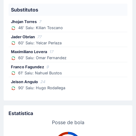
Cartão amarelo
Substitutos
79'
Guido Mainero
Jhojan Torres
7
Guido Mainero do CA Platense viu Cristian Garay
46' Saiu: Kilian Toscano
mostrar-lhe um cartão amarelo.
Jader Obrian
77
60' Saiu: Yeicar Perlaza
Gol !
73'
Maximiliano Lovera
17
Augusto Diego Lotti
(Marcador)
60' Saiu: Omar Fernandez
Gol! Augusto Lotti reduz a desvantagem para 2 - 1
Franco Fagundez
9
no Estádio Nemesio Camacho El Campin.
61' Saiu: Nahuel Bustos
Jeison Angulo
24
90' Saiu: Hugo Rodallega
Gol !
71'
Hugo Rodallega Martinez
(Marcador)
Jader Obrian
(Assistência)
Estatística
Hugo Rodallega Martinez arremata certeiro e a
Posse de bola
equipe da casa aumenta a vantagem para um
confortável 2 - 0. Jader Obrian fez o passe para o 2