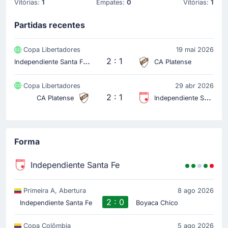
Vitórias:
1
Empates:
0
Vitórias:
1
A equipe da casa substituiu Yeicar Perlaza por Jader
Obrian. Esta é a segunda substituição feita por Pablo
Partidas recentes
Repetto.
Copa Libertadores
19 mai 2026
Cartão amarelo
I
ndependiente Santa Fe
2 : 1
CA Platense
53'
Mateo Puerta Pelaez
Mateo Puerta (Independiente Santa Fe) recebe o cartão
Copa Libertadores
29 abr 2026
amarelo.
2 : 1
CA Platense
Independiente Santa Fe
Gol !
48'
Ivan Rene Scarpeta Silgado
(Marcador)
Forma
Omar Fernandez
(Assistência)
Independiente Santa Fe
Gol! A equipe da casa tem vantagem. Ivan Scarpeta
rematou certeiro e o resultado agora é 1 - 0. O gol
que alterou o placar para 1 - 0 nasceu de uma
Primeira A, Abertura
8 ago 2026
assistência de Omar Fernandez.
2 : 0
Independiente Santa Fe
Boyaca Chico
Substituição
Copa Colômbia
5 ago 2026