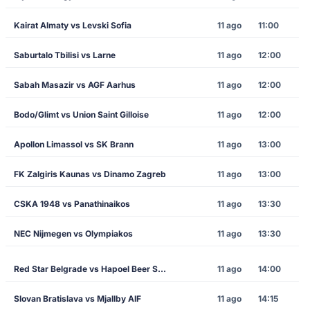
Kairat Almaty vs Levski Sofia
11 ago
11:00
Saburtalo Tbilisi vs Larne
11 ago
12:00
Sabah Masazir vs AGF Aarhus
11 ago
12:00
Bodo/Glimt vs Union Saint Gilloise
11 ago
12:00
Apollon Limassol vs SK Brann
11 ago
13:00
FK Zalgiris Kaunas vs Dinamo Zagreb
11 ago
13:00
CSKA 1948 vs Panathinaikos
11 ago
13:30
NEC Nijmegen vs Olympiakos
11 ago
13:30
Red Star Belgrade vs Hapoel Beer Sheva
11 ago
14:00
Slovan Bratislava vs Mjallby AIF
11 ago
14:15