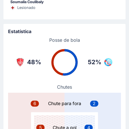
Soumaila Coulibaly
Sebastian Nanasi
(Marcador)
Lesionado
Julio Enciso
(Assistência)
Gol no Estádio Francis-Le Ble! Sebastian
Nanasimarcou e a sua equipe 1 - 2 ! O 1 - 2 nasceu
de um passe de Julio Enciso.
Estatística
Posse de bola
Gol !
13'
Ludovic Ajorque
(Marcador)
48%
52%
Kenny Lala
(Assistência)
Ludovic Ajorque marcou o empate. O resultado no
Estádio Francis-Le Ble é agora 1 - 1. Kenny Lala fez o
passe para o 1 - 1.
Chutes
6
Chute para fora
2
Gol !
9'
Valentin Barco
(Marcador)
Sebastian Nanasi
(Assistência)
5
Chute a gol
4