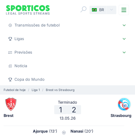
Me
BR
Transmissões de futebol
Ligas
Previsões
Notícia
Copa do Mundo
Futebol de hoje
Liga 1
Brest vs Strasbourg
Terminado
1
2
Brest
Strasbourg
13.05.26
Ajorque
(13')
Nanasi
(20')