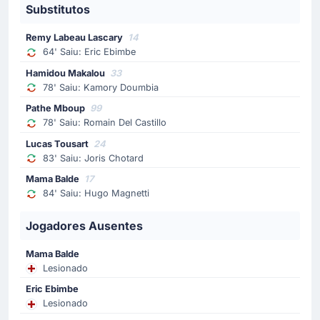
Hamidou Makalou
Substitutos
Hamidou Makalou substituiu Kamory Doumbia no Stade
Remy Labeau Lascary
14
Brestois 29, no Estádio Francis-Le Ble.
64' Saiu: Eric Ebimbe
Hamidou Makalou
33
Substituição
78' Saiu: Kamory Doumbia
72'
Diego Da Silva Moreira
Pathe Mboup
99
Samuel Amo-Ameyaw
78' Saiu: Romain Del Castillo
A equipe visitante substitui Samuel Amo-Ameyaw por
Lucas Tousart
24
Diego Moreira .
83' Saiu: Joris Chotard
Mama Balde
17
Substituição
84' Saiu: Hugo Magnetti
64'
Eric Ebimbe
Remy Labeau Lascary
Jogadores Ausentes
Remy Labeau Lascary substituiu Eric Ebimbe no Stade
Mama Balde
Brestois 29, no Estádio Francis-Le Ble.
Lesionado
Eric Ebimbe
Lesionado
Gol !
20'