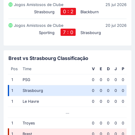
Jogos Amistosos de Clube
25 jul 2026
0 : 2
Strasbourg
Blackburn
Jogos Amistosos de Clube
20 jul 2026
7 : 0
Sporting
Strasbourg
Brest vs Strasbourg Classificação
Pos
Time
V
E
D
J
P
1
PSG
0
0
0
0
0
1
Strasbourg
0
0
0
0
0
1
Le Havre
0
0
0
0
0
...
1
Troyes
0
0
0
0
0
1
Brest
0
0
0
0
0