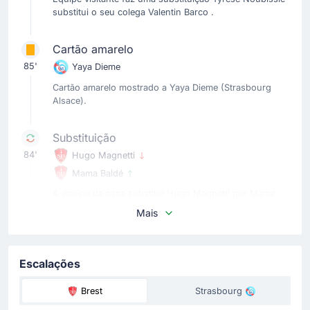
substitui o seu colega Valentin Barco .
Cartão amarelo
85'
Yaya Dieme
Cartão amarelo mostrado a Yaya Dieme (Strasbourg
Alsace).
Substituição
84'
Hugo Magnetti
Mama Baldé
A equipe da casa substitui Hugo Magnetti por Mama
Baldé. As substituições estão esgotadas.
Mais
Substituição
83'
Joris Chotard
Escalações
Lucas Tousart
Brest
Strasbourg
Lucas Tousart entra em campo para substituir Joris