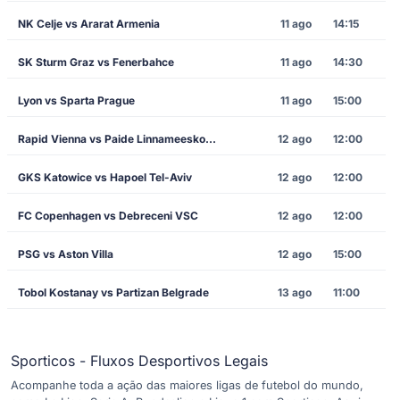
NK Celje vs Ararat Armenia
11 ago
14:15
SK Sturm Graz vs Fenerbahce
11 ago
14:30
Lyon vs Sparta Prague
11 ago
15:00
Rapid Vienna vs Paide Linnameeskond
12 ago
12:00
GKS Katowice vs Hapoel Tel-Aviv
12 ago
12:00
FC Copenhagen vs Debreceni VSC
12 ago
12:00
PSG vs Aston Villa
12 ago
15:00
Tobol Kostanay vs Partizan Belgrade
13 ago
11:00
Sporticos - Fluxos Desportivos Legais
Acompanhe toda a ação das maiores ligas de futebol do mundo,