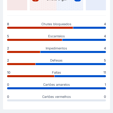
Gol no Estádio Francis-Le Ble! Valentin Barcomarcou
e a sua equipe 0 - 1 ! O gol que alterou o placar para
0 - 1 nasceu de uma assistência de Sebastian
Nanasi.
8
Chutes bloqueados
4
Início do jogo
5
Escanteios
4
2
Impedimentos
4
2
Defesas
5
10
Faltas
11
0
Cartões amarelos
1
0
Cartões vermelhos
0