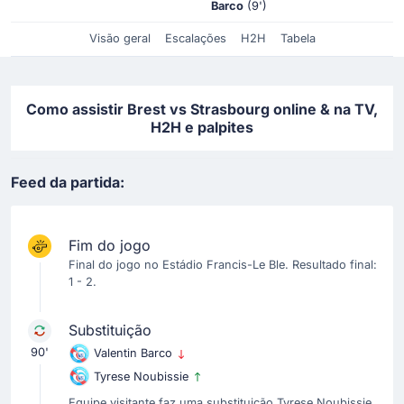
Barco
(9')
Visão geral
Escalações
H2H
Tabela
Como assistir Brest vs Strasbourg online & na TV,
H2H e palpites
Feed da partida:
Fim do jogo
Final do jogo no Estádio Francis-Le Ble. Resultado final:
1 - 2.
Substituição
90'
Valentin Barco
Tyrese Noubissie
Equipe visitante faz uma substituição Tyrese Noubissie