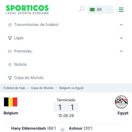
Me
BR
Transmissões de futebol
Ligas
Previsões
Notícia
Copa do Mundo
Futebol de hoje
Copa do Mundo
Belgium vs Egypt
Terminado
1
1
Belgium
Egypt
15.06.26
Hany Eldemerdash
(66')
Ashour
(20')