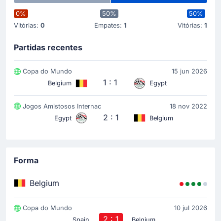
(Egito).
0%
50%
50%
Vitórias:
0
Empates:
1
Vitórias:
1
Início do jogo
Partidas recentes
Copa do Mundo
15 jun 2026
1 : 1
Belgium
Egypt
Jogos Amistosos Internac
18 nov 2022
2 : 1
Egypt
Belgium
Forma
Belgium
Copa do Mundo
10 jul 2026
2 : 1
Spain
Belgium