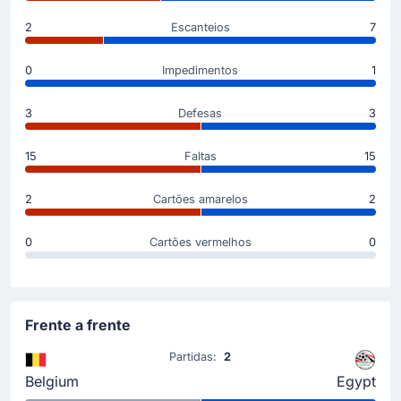
2
Escanteios
7
Gol !
20'
0
Impedimentos
1
Eman Ashour
(Marcador)
Mohamed Salah
(Assistência)
3
Defesas
3
Gol! Emam Ashour dá vantagem ao Egito que ganha
agora por 0 - 1. Mohamed Salah fez o passe para o
15
Faltas
15
0 - 1.
2
Cartões amarelos
2
Cartão amarelo
0
Cartões vermelhos
0
14'
Timoty Castagne
Timoty Castagne do Bélgica foi advertido por Ramon
Abatti Abel, que lhe mostrou um cartão amarelo.
Frente a frente
Cartão amarelo
Partidas:
2
13'
Marwan Attia
Belgium
Egypt
O árbitro mostra cartão amarelo a Marawan Attia