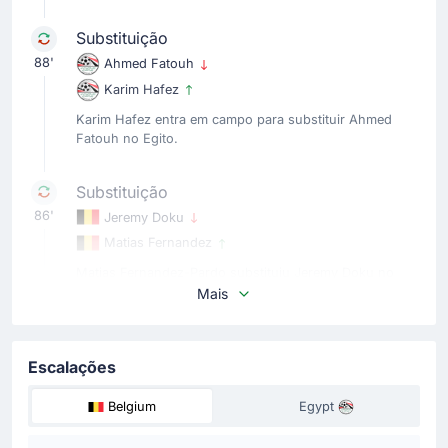
Substituição
88'
Ahmed Fatouh
Karim Hafez
Karim Hafez entra em campo para substituir Ahmed
Fatouh no Egito.
Substituição
86'
Jeremy Doku
Matias Fernandez
Matias Fernandez-Pardo substituiu Jeremy Doku no
Bélgica, no Campo de Seattle.
Mais
Substituição
Escalações
86'
Kevin De Bruyne
Hans Vanaken
Belgium
Egypt
Rudi Garcia faz a quarta substituição no Campo de
Seattle com Hans Vanaken entrando no lugar de Kevin