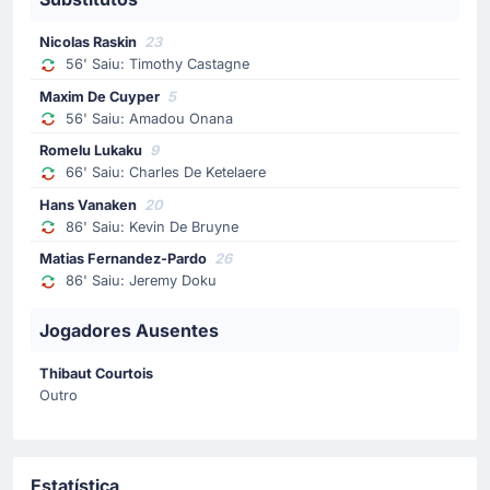
mostrar-lhe um cartão amarelo.
Nicolas Raskin
23
Substituição
56' Saiu: Timothy Castagne
71'
Eman Ashour
Maxim De Cuyper
5
Ramy Hisham Abdel Aziz Rabia
56' Saiu: Amadou Onana
Ramy Rabia entra em campo para substituir Emam
Romelu Lukaku
9
Ashour no Egito.
66' Saiu: Charles De Ketelaere
Hans Vanaken
20
86' Saiu: Kevin De Bruyne
Gol !
66'
Matias Fernandez-Pardo
26
Mohamed Hany Eldemerdash
(Marcador)
86' Saiu: Jeremy Doku
Mohamed Hany marca na própria rede alterando o
marcador para 1 - 1.
Jogadores Ausentes
Thibaut Courtois
Substituição
Outro
66'
Charles De Ketelaere
Romelu Lukaku
Rudi Garcia faz a terceira substituição no Campo de
Estatística