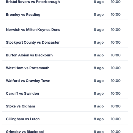
Bristol Rovers vs Peterborough
8 ago
10:00
Bromley vs Reading
8 ago
10:00
Norwich vs Milton Keynes Dons
8 ago
10:00
Stockport County vs Doncaster
8 ago
10:00
Burton Albion vs Blackburn
8 ago
10:00
West Ham vs Portsmouth
8 ago
10:00
Watford vs Crawley Town
8 ago
10:00
Cardiff vs Swindon
8 ago
10:00
Stoke vs Oldham
8 ago
10:00
Gillingham vs Luton
8 ago
10:00
Grimsby vs Blackpool
8 ago
10:00