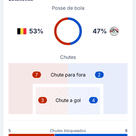
Seattle com Romelu Lukaku entrando no lugar de
Posse de bola
Charles De Ketelaere.
Substituição
53%
47%
56'
Timoty Castagne
Nicolas Raskin
Nicolas Raskin substituiu Timoty Castagne no Bélgica,
no Campo de Seattle.
Chutes
Substituição
7
Chute para fora
2
56'
Amadou Mvom Onana
Maxime De Cuyper
Maxim De Cuyper substituiu Amadou Onana no Bélgica,
3
Chute a gol
4
no Campo de Seattle.
Cartão amarelo
34'
Ahmed Fatouh
5
Chutes bloqueados
8
Cartão amarelo para Ahmed Fatouh (Egito).