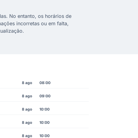
as. No entanto, os horários de
ações incorretas ou em falta,
ualização.
8 ago
08:00
8 ago
09:00
8 ago
10:00
8 ago
10:00
8 ago
10:00