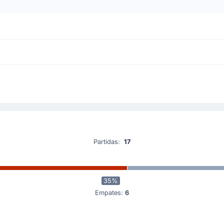
Partidas:
17
35%
Empates:
6