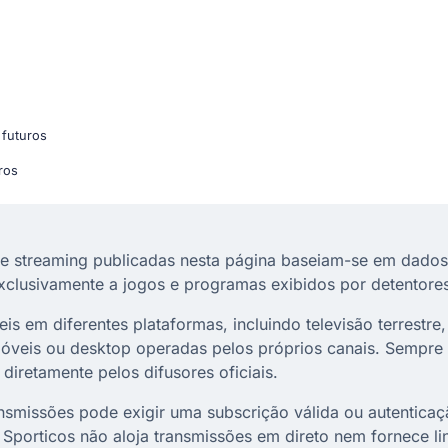
 futuros
ros
e streaming publicadas nesta página baseiam-se em dados
exclusivamente a jogos e programas exibidos por detentores 
 em diferentes plataformas, incluindo televisão terrestre, 
 móveis ou desktop operadas pelos próprios canais. Sempre 
diretamente pelos difusores oficiais.
nsmissões pode exigir uma subscrição válida ou autentica
O Sporticos não aloja transmissões em direto nem fornece li