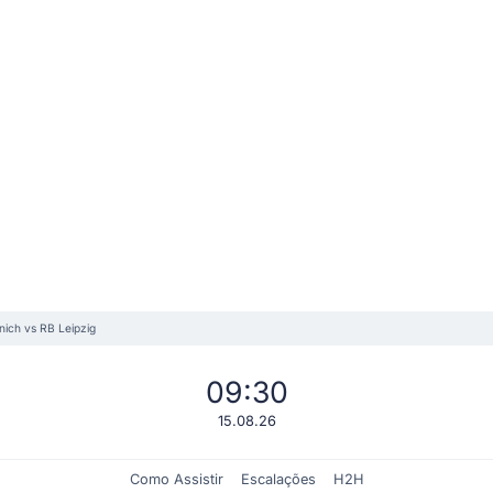
ich vs RB Leipzig
09:30
15.08.26
Como Assistir
Escalações
H2H