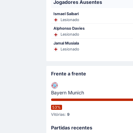
Jogadores Ausentes
Ismael Saibari
Lesionado
Alphonso Davies
Lesionado
Jamal Musiala
Lesionado
Frente a frente
Bayern Munich
53%
Vitórias:
9
Partidas recentes