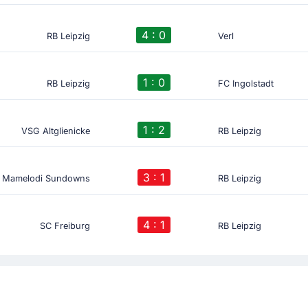
4 : 0
RB Leipzig
Verl
1 : 0
RB Leipzig
FC Ingolstadt
1 : 2
VSG Altglienicke
RB Leipzig
3 : 1
Mamelodi Sundowns
RB Leipzig
4 : 1
SC Freiburg
RB Leipzig