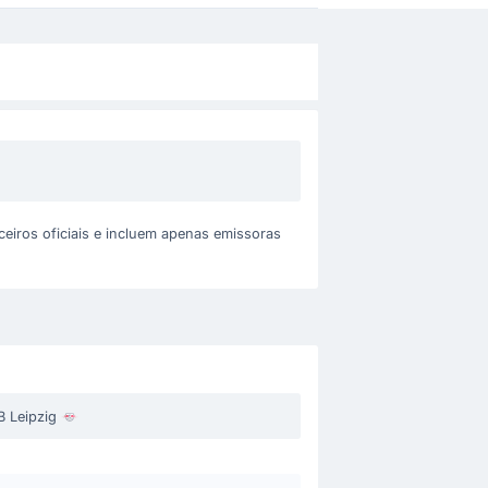
iros oficiais e incluem apenas emissoras
B Leipzig