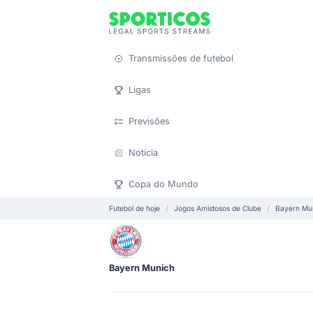
Transmissões de futebol
Ligas
Previsões
Notícia
Copa do Mundo
Futebol de hoje
Jogos Amistosos de Clube
Bayern Mun
Bayern Munich