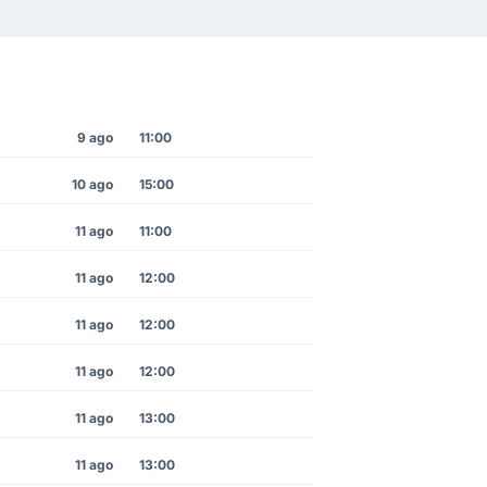
9 ago
11:00
10 ago
15:00
11 ago
11:00
11 ago
12:00
11 ago
12:00
11 ago
12:00
11 ago
13:00
11 ago
13:00