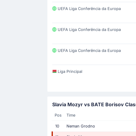
UEFA Liga Conferência da Europa
UEFA Liga Conferência da Europa
UEFA Liga Conferência da Europa
Liga Principal
Slavia Mozyr vs BATE Borisov Clas
Pos
Time
10
Neman Grodno