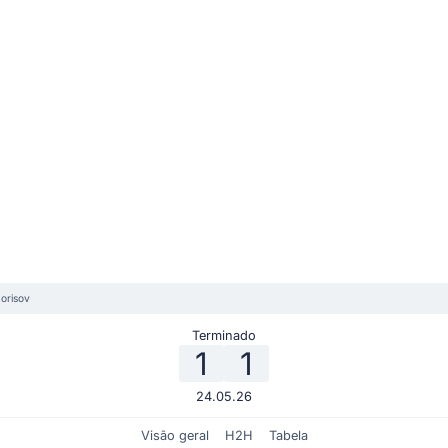
orisov
Terminado
1
1
24.05.26
Visão geral
H2H
Tabela