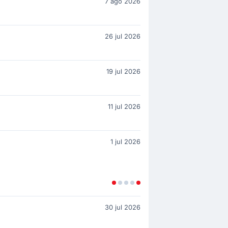
7 ago 2026
26 jul 2026
19 jul 2026
11 jul 2026
1 jul 2026
30 jul 2026