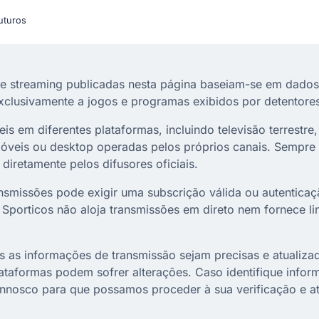
uturos
e streaming publicadas nesta página baseiam-se em dados
exclusivamente a jogos e programas exibidos por detentores 
 em diferentes plataformas, incluindo televisão terrestre, 
 móveis ou desktop operadas pelos próprios canais. Sempre 
diretamente pelos difusores oficiais.
nsmissões pode exigir uma subscrição válida ou autentica
O Sporticos não aloja transmissões em direto nem fornece li
as informações de transmissão sejam precisas e atualizad
lataformas podem sofrer alterações. Caso identifique inform
nnosco para que possamos proceder à sua verificação e at