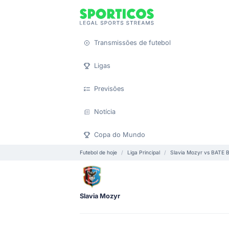
Transmissões de futebol
Ligas
Previsões
Notícia
Copa do Mundo
Futebol de hoje
Liga Principal
Slavia Mozyr vs BATE B
Slavia Mozyr