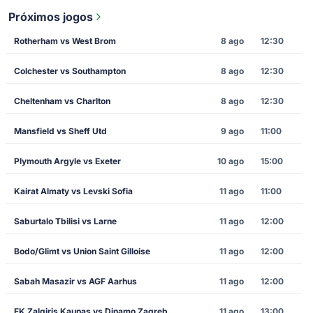
Próximos jogos
Rotherham vs West Brom
8 ago
12:30
Colchester vs Southampton
8 ago
12:30
Cheltenham vs Charlton
8 ago
12:30
Mansfield vs Sheff Utd
9 ago
11:00
Plymouth Argyle vs Exeter
10 ago
15:00
Kairat Almaty vs Levski Sofia
11 ago
11:00
Saburtalo Tbilisi vs Larne
11 ago
12:00
Bodo/Glimt vs Union Saint Gilloise
11 ago
12:00
Sabah Masazir vs AGF Aarhus
11 ago
12:00
FK Zalgiris Kaunas vs Dinamo Zagreb
11 ago
13:00