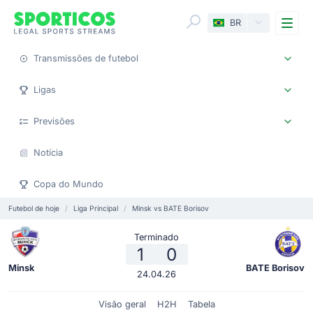
Me
BR
Transmissões de futebol
Ligas
Previsões
Notícia
Copa do Mundo
Futebol de hoje
Liga Principal
Minsk vs BATE Borisov
Terminado
1
0
Minsk
BATE Borisov
24.04.26
Visão geral
H2H
Tabela