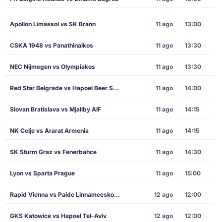
Apollon Limassol vs SK Brann
11 ago
13:00
CSKA 1948 vs Panathinaikos
11 ago
13:30
NEC Nijmegen vs Olympiakos
11 ago
13:30
Red Star Belgrade vs Hapoel Beer Sheva
11 ago
14:00
Slovan Bratislava vs Mjallby AIF
11 ago
14:15
NK Celje vs Ararat Armenia
11 ago
14:15
SK Sturm Graz vs Fenerbahce
11 ago
14:30
Lyon vs Sparta Prague
11 ago
15:00
Rapid Vienna vs Paide Linnameeskond
12 ago
12:00
GKS Katowice vs Hapoel Tel-Aviv
12 ago
12:00