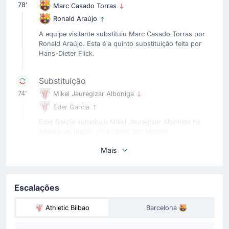
78'
Marc Casado Torras
Ronald Araújo
A equipe visitante substituiu Marc Casado Torras por
Ronald Araújo. Esta é a quinto substituição feita por
Hans-Dieter Flick.
Substituição
74'
Mikel Jauregizar Alboniga
Eder Garcia
Eder Garcia substituiu Mikel Jauregizar Alboniga no
Atlético de Bilbao, no Estádio San Mames.
Mais
Substituição
69'
Inaki Williams
Gorka Guruzeta
Escalações
Atlético de Bilbao faz a sua quarto substituição, saindo
Athletic Bilbao
Barcelona
Inaki Williams e entrando Gorka Guruzeta.