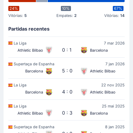
24%
10%
67%
Vitórias:
5
Empates:
2
Vitórias:
14
Partidas recentes
La Liga
7 mar 2026
0 : 1
Athletic Bilbao
Barcelona
Supertaça de Espanha
7 jan 2026
5 : 0
Barcelona
Athletic Bilbao
La Liga
22 nov 2025
4 : 0
Barcelona
Athletic Bilbao
La Liga
25 mai 2025
0 : 3
Athletic Bilbao
Barcelona
Supertaça de Espanha
8 jan 2025