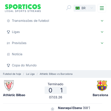
Me
BR
Transmissões de futebol
Ligas
Previsões
Notícia
Copa do Mundo
Futebol de hoje
La Liga
Athletic Bilbao vs Barcelona
Terminado
0
1
Athletic Bilbao
Barcelona
07.03.26
Nasraqui Ebana
(68')