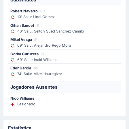
Fermin Lopez Marin entra em campo para substituir
Dani Olmo no Barcelona.
Robert Navarro
23
10' Saiu: Unai Gomez
Substituição
Oihan Sancet
8
61'
Marcus Rashford
46' Saiu: Selton Sued Sanchez Camilo
Raphinha
Mikel Vesga
6
69' Saiu: Alejandro Rego Mora
A equipe visitante faz a sua terceiro substituição. Entra
Raphinha para o lugar de Marcus Rashford.
Gorka Guruzeta
11
69' Saiu: Inaki Williams
Substituição
Eder Garcia
49
74' Saiu: Mikel Jauregizar
61'
Ferran Torres
Robert Lewandowski
Jogadores Ausentes
Robert Lewandowski substitui Ferran Torres na equipe
visitante.
Nico Williams
Lesionado
Cartão amarelo
57'
Pau Cubarsi
Pau Cubarsi (Barcelona) viu Jose Luis Munuera
Estatística