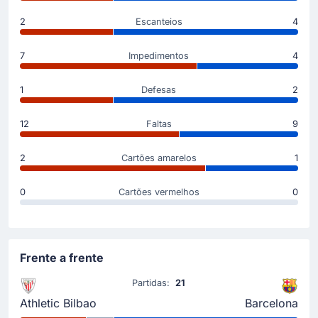
Selton Sued Sanchez Camilo.
2
Escanteios
4
Substituição
7
Impedimentos
4
10'
Unai Gomez Echevarria
Robert Navarro
1
Defesas
2
Robert Navarro (Atlético de Bilbao) substituiu Unai
Gomez Echevarria que está possivelmente lesionado.
12
Faltas
9
Início do jogo
2
Cartões amarelos
1
Já se joga no Estádio San Mames.
0
Cartões vermelhos
0
Frente a frente
Partidas:
21
Athletic Bilbao
Barcelona