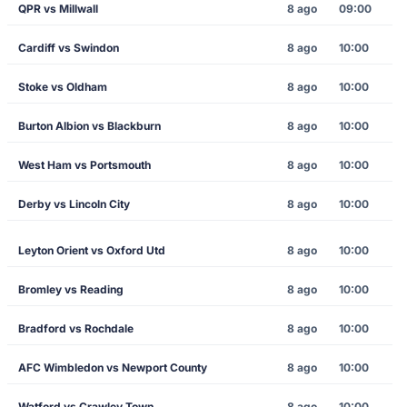
QPR vs Millwall
8 ago
09:00
Cardiff vs Swindon
8 ago
10:00
Stoke vs Oldham
8 ago
10:00
Burton Albion vs Blackburn
8 ago
10:00
West Ham vs Portsmouth
8 ago
10:00
Derby vs Lincoln City
8 ago
10:00
Leyton Orient vs Oxford Utd
8 ago
10:00
Bromley vs Reading
8 ago
10:00
Bradford vs Rochdale
8 ago
10:00
AFC Wimbledon vs Newport County
8 ago
10:00
Watford vs Crawley Town
8 ago
10:00