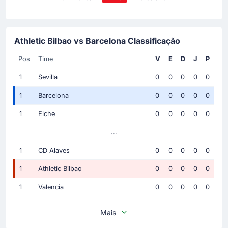
Athletic Bilbao vs Barcelona Classificação
Pos
Time
V
E
D
J
P
1
Sevilla
0
0
0
0
0
1
Barcelona
0
0
0
0
0
1
Elche
0
0
0
0
0
...
1
CD Alaves
0
0
0
0
0
1
Athletic Bilbao
0
0
0
0
0
1
Valencia
0
0
0
0
0
Mais