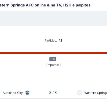
tern Springs AFC online & na TV, H2H e palpites
Partidas:
12
8%
Empates:
1
3 : 0
Auckland City
Western Sprin