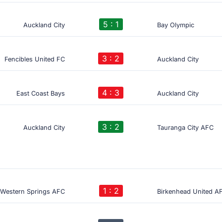
5 : 1
Auckland City
Bay Olympic
3 : 2
Fencibles United FC
Auckland City
4 : 3
East Coast Bays
Auckland City
3 : 2
Auckland City
Tauranga City AFC
1 : 2
Western Springs AFC
Birkenhead United A