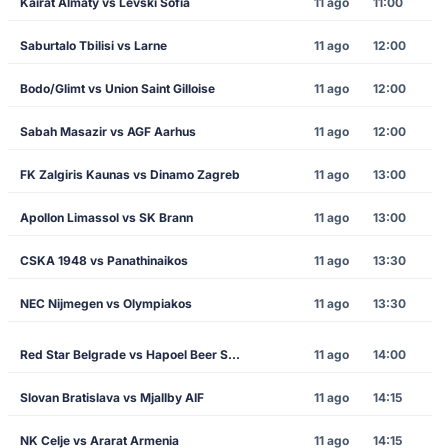
Kairat Almaty vs Levski Sofia
11 ago
11:00
Saburtalo Tbilisi vs Larne
11 ago
12:00
Bodo/Glimt vs Union Saint Gilloise
11 ago
12:00
Sabah Masazir vs AGF Aarhus
11 ago
12:00
FK Zalgiris Kaunas vs Dinamo Zagreb
11 ago
13:00
Apollon Limassol vs SK Brann
11 ago
13:00
CSKA 1948 vs Panathinaikos
11 ago
13:30
NEC Nijmegen vs Olympiakos
11 ago
13:30
Red Star Belgrade vs Hapoel Beer Sheva
11 ago
14:00
Slovan Bratislava vs Mjallby AIF
11 ago
14:15
NK Celje vs Ararat Armenia
11 ago
14:15