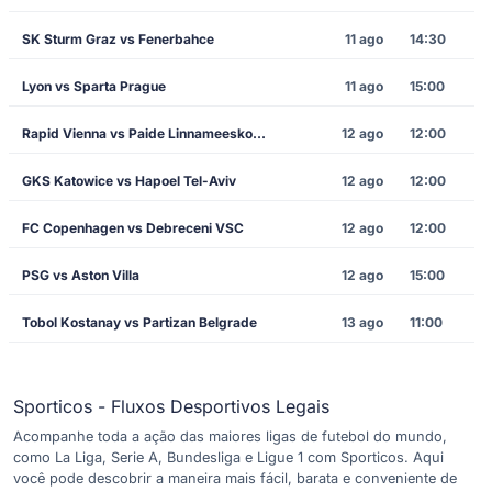
SK Sturm Graz vs Fenerbahce
11 ago
14:30
Lyon vs Sparta Prague
11 ago
15:00
Rapid Vienna vs Paide Linnameeskond
12 ago
12:00
GKS Katowice vs Hapoel Tel-Aviv
12 ago
12:00
FC Copenhagen vs Debreceni VSC
12 ago
12:00
PSG vs Aston Villa
12 ago
15:00
Tobol Kostanay vs Partizan Belgrade
13 ago
11:00
Sporticos - Fluxos Desportivos Legais
Acompanhe toda a ação das maiores ligas de futebol do mundo,
como La Liga, Serie A, Bundesliga e Ligue 1 com Sporticos. Aqui
você pode descobrir a maneira mais fácil, barata e conveniente de