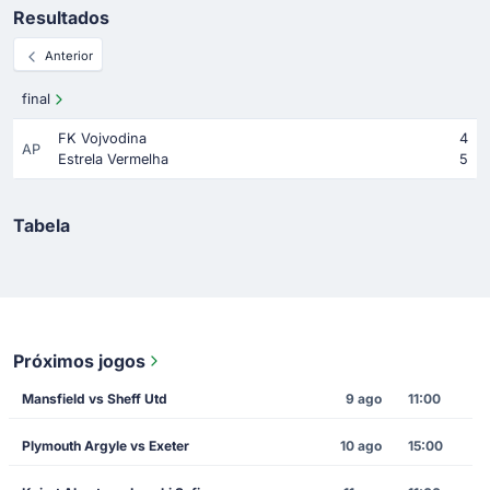
Resultados
Anterior
final
FK Vojvodina
4
AP
Estrela Vermelha
5
Tabela
Próximos jogos
Mansfield vs Sheff Utd
9 ago
11:00
Plymouth Argyle vs Exeter
10 ago
15:00