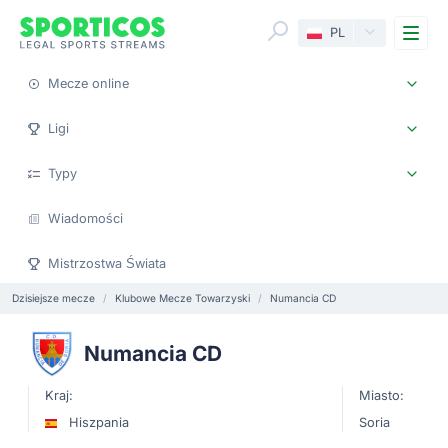
Me
PL
Mecze online
Ligi
Typy
Wiadomości
Mistrzostwa Świata
Dzisiejsze mecze
Klubowe Mecze Towarzyski
Numancia CD
Numancia CD
Kraj:
Miasto:
Hiszpania
Soria