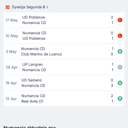
Dywizja Segunda B
UD Poblense
2
17 May
Numancia CD
1
Numancia CD
0
10 May
UD Poblense
1
Numancia CD
1
3 May
Club Marino de Luanco
0
UP Langreo
1
26 Apr
Numancia CD
1
UD Samano
0
19 Apr
Numancia CD
3
Numancia CD
2
12 Apr
Real Avila CF
1
Numancia aktualnie gra