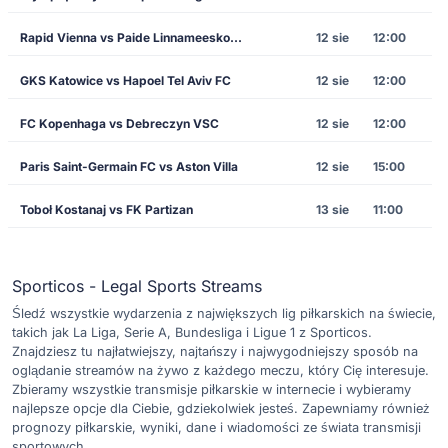
Rapid Vienna vs Paide Linnameeskond
12 sie
12:00
GKS Katowice vs Hapoel Tel Aviv FC
12 sie
12:00
FC Kopenhaga vs Debreczyn VSC
12 sie
12:00
Paris Saint-Germain FC vs Aston Villa
12 sie
15:00
Toboł Kostanaj vs FK Partizan
13 sie
11:00
Sporticos - Legal Sports Streams
Śledź wszystkie wydarzenia z największych lig piłkarskich na świecie,
takich jak La Liga, Serie A, Bundesliga i Ligue 1 z Sporticos.
Znajdziesz tu najłatwiejszy, najtańszy i najwygodniejszy sposób na
oglądanie streamów na żywo z każdego meczu, który Cię interesuje.
Zbieramy wszystkie transmisje piłkarskie w internecie i wybieramy
najlepsze opcje dla Ciebie, gdziekolwiek jesteś. Zapewniamy również
prognozy piłkarskie, wyniki, dane i wiadomości ze świata transmisji
sportowych.