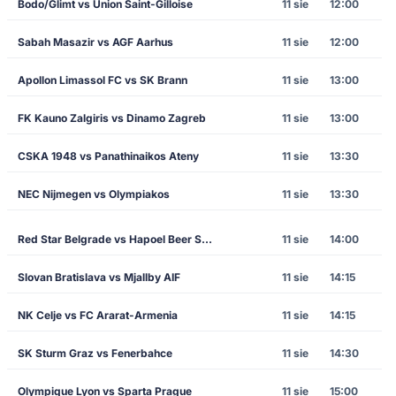
Bodo/Glimt vs Union Saint-Gilloise
11 sie
12:00
Sabah Masazir vs AGF Aarhus
11 sie
12:00
Apollon Limassol FC vs SK Brann
11 sie
13:00
FK Kauno Zalgiris vs Dinamo Zagreb
11 sie
13:00
CSKA 1948 vs Panathinaikos Ateny
11 sie
13:30
NEC Nijmegen vs Olympiakos
11 sie
13:30
Red Star Belgrade vs Hapoel Beer Sheva
11 sie
14:00
Slovan Bratislava vs Mjallby AIF
11 sie
14:15
NK Celje vs FC Ararat-Armenia
11 sie
14:15
SK Sturm Graz vs Fenerbahce
11 sie
14:30
Olympique Lyon vs Sparta Prague
11 sie
15:00