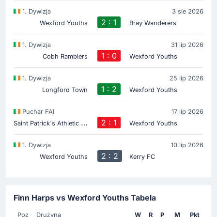
1. Dywizja
3 sie 2026
2 : 1
Wexford Youths
Bray Wanderers
1. Dywizja
31 lip 2026
1 : 0
Cobh Ramblers
Wexford Youths
1. Dywizja
25 lip 2026
1 : 2
Longford Town
Wexford Youths
Puchar FAI
17 lip 2026
S
aint Patrick´s Athletic FC
2 : 1
Wexford Youths
1. Dywizja
10 lip 2026
2 : 2
Wexford Youths
Kerry FC
Finn Harps vs Wexford Youths Tabela
Poz
Drużyna
W
R
P
M
Pkt