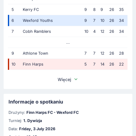
5
Kerry FC
9
8
9
26
35
6
Wexford Youths
9
7
10
26
34
7
Cobh Ramblers
10
4
12
26
34
...
9
Athlone Town
7
7
12
26
28
10
Finn Harps
5
7
14
26
22
Więcej
Informacje o spotkaniu
Drużyny:
Finn Harps FC - Wexford FC
Turniej:
1. Dywizja
Data:
Friday, 3 July 2026