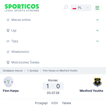
Me
PL
Mecze online
Ligi
Typy
Wiadomości
Mistrzostwa Świata
Dzisiejsze mecze
1. Dywizja
Finn Harps vs Wexford Youths
Koniec
1
0
Finn Harps
Wexford Youths
03.07.26
Przegląd
H2H
Tabela