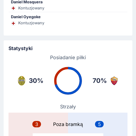
Armel Bella-Kotchap
Daniel Mosquera
Kontuzjowany
Armel Bella-Kotchap zmienia Tomáš Suslov na Stadio
Marcantonio Bentegodi.
Daniel Oyegoke
Kontuzjowany
Gol !
56'
Donyell Malen
(Strzelec)
Statystyki
Paulo Dybala
(Asysta)
Posiadanie piłki
AS Roma wychodzą na prowadzenie. Aktualny wynik
spotkania to 0 - 1 na korzyść zespołu AS Roma.
Paulo Dybala zalicza asystę przy bramce na 0 - 1.
30%
70%
Zmiana zawodnika
46'
Daniele Ghilardi
Strzały
Jan Ziolkowski
Daniele Ghilardi ustępuje miejsca na boisku dla Jan
Ziolkowski.
3
Poza bramką
5