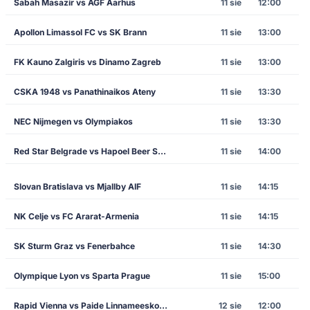
Sabah Masazir vs AGF Aarhus
11 sie
12:00
Apollon Limassol FC vs SK Brann
11 sie
13:00
FK Kauno Zalgiris vs Dinamo Zagreb
11 sie
13:00
CSKA 1948 vs Panathinaikos Ateny
11 sie
13:30
NEC Nijmegen vs Olympiakos
11 sie
13:30
Red Star Belgrade vs Hapoel Beer Sheva
11 sie
14:00
Slovan Bratislava vs Mjallby AIF
11 sie
14:15
NK Celje vs FC Ararat-Armenia
11 sie
14:15
SK Sturm Graz vs Fenerbahce
11 sie
14:30
Olympique Lyon vs Sparta Prague
11 sie
15:00
Rapid Vienna vs Paide Linnameeskond
12 sie
12:00