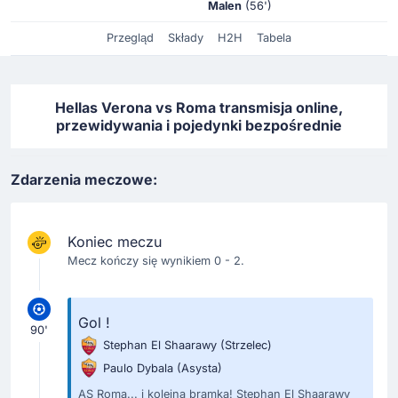
Malen
(56')
Przegląd
Składy
H2H
Tabela
Hellas Verona vs Roma transmisja online,
przewidywania i pojedynki bezpośrednie
Zdarzenia meczowe:
Koniec meczu
Mecz kończy się wynikiem 0 - 2.
Gol !
90'
Stephan El Shaarawy
(Strzelec)
Paulo Dybala
(Asysta)
AS Roma... i kolejna bramka! Stephan El Shaarawy