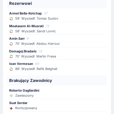
Rezerwowi
Zmiana. Z boiska schodzi Martin Frese, a wchodzi
Domagoj Bradarić.
Armel Bella-Kotchap
37
58' Wyszedł: Tomas Suslov
Zmiana zawodnika
Moatasem Al-Musrati
73
70'
Abdou Harroui
58' Wyszedł: Sandi Lovric
Amin Sarr
Amin Sarr
9
70' Wyszedł: Abdou Harroui
Zmiana w zespole Hellas Verona. Boisko opuszcza
Abdou Harroui, wchodzi Amin Sarr.
Domagoj Bradaric
12
70' Wyszedł: Martin Frese
Zmiana zawodnika
Ioan Vermesan
90
86' Wyszedł: Rafik Belghali
58'
Sandi Lovric
Al Musrati
Brakujący Zawodnicy
Hellas Verona: schodzi Sandi Lovric, za niego zagra
Moatasem Al-Musrati.
Roberto Gagliardini
Zawieszony
Zmiana zawodnika
Suat Serdar
58'
Kontuzjowany
Tomáš Suslov