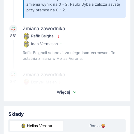
zmienia wynik na 0 - 2. Paulo Dybala zalicza asystę
przy bramce na 0 - 2.
Zmiana zawodnika
86'
Rafik Belghali
Ioan Vermesan
Rafik Belghali schodzi, za niego Ioan Vermesan. To
ostatnia zmiana w Hellas Verona.
Zmiana zawodnika
84'
Donyell Malen
Robinio Vaz
Więcej
W drużynie goście ostatnia zmiana. Donyell Malen
schodzi, do gry gotowy Robinio Vaz.
Składy
Zmiana zawodnika
Hellas Verona
Roma
72'
Jan Ziolkowski