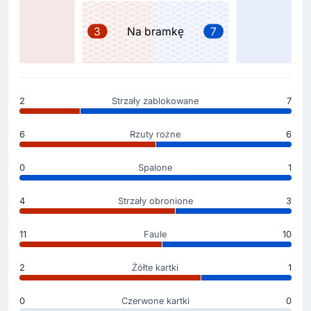
Zmiana zawodnika
46'
Niccolo Pisilli
3
Na bramkę
7
Neil El Aynaoui
Goście dokonują zmiany. Boisko opuszcza Niccolo
Pisilli. Na boisko wchodzi Neil El Aynaoui.
2
Strzały zablokowane
7
Żółta kartka
45'
Sandi Lovric
6
Rzuty rożne
6
Hellas Verona: żółtka kartka dla Sandi Lovric.
0
Spalone
1
Żółta kartka
4
Strzały obronione
3
35'
Nicolas Valentini
Sędzia pokazuje żółtą kartkę dla Nicolas Valentini
11
Faule
10
(Hellas Verona).
2
Żółte kartki
1
Rozpoczecie spotkania
0
Czerwone kartki
0