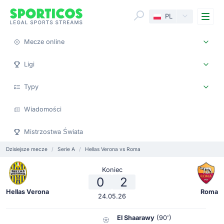
Me
PL
Mecze online
Ligi
Typy
Wiadomości
Mistrzostwa Świata
Dzisiejsze mecze
Serie A
Hellas Verona vs Roma
Koniec
0
2
Hellas Verona
Roma
24.05.26
El Shaarawy
(90')