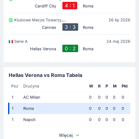
4 : 1
Cardiff City
Roma
Klubowe Mecze Towarzyski
26 lip 2026
3 : 3
Cannes
Roma
Serie A
24 maj 2026
0 : 2
Hellas Verona
Roma
Hellas Verona vs Roma Tabela
Poz
Drużyna
W
R
P
M
Pkt
1
AC Milan
0
0
0
0
0
1
Roma
0
0
0
0
0
1
Napoli
0
0
0
0
0
Więcej