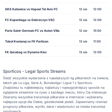
GKS Katowice vs Hapoel Tel Aviv FC
12 sie
12:00
FC Kopenhaga vs Debreczyn VSC
12 sie
12:00
Paris Saint-Germain FC vs Aston Villa
12 sie
15:00
Toboł Kostanaj vs FK Partizan
13 sie
11:00
FK Qarabag vs Dynamo Kiev
13 sie
12:00
Sporticos - Legal Sports Streams
Śledź wszystkie wydarzenia z największych lig piłkarskich na świecie,
takich jak La Liga, Serie A, Bundesliga i Ligue 1 z Sporticos.
Znajdziesz tu najłatwiejszy, najtańszy i najwygodniejszy sposób na
oglądanie streamów na żywo z każdego meczu, który Cię interesuje.
Zbieramy wszystkie transmisje piłkarskie w internecie i wybieramy
najlepsze opcje dla Ciebie, gdziekolwiek jesteś. Zapewniamy również
prognozy piłkarskie, wyniki, dane i wiadomości ze świata transmisji
sportowych.