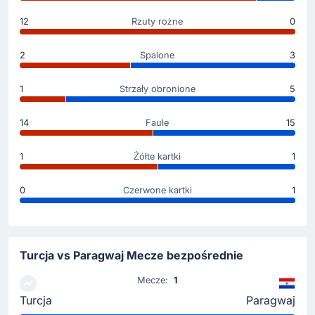
Żółta kartka
12
Rzuty rożne
0
4'
Matias Galarza Fonda
2
Spalone
3
Paragwaj: żółtka kartka dla Matias Galarza.
1
Strzały obronione
5
Gol !
2'
14
Faule
15
Matias Galarza Fonda
(Strzelec)
Julio Cesar Enciso
(Asysta)
1
Żółte kartki
1
Matias Galarza (Paragwaj) daje prowadzenie
swojemu zespołowi. Wynik spotkania zmienia się na
0
Czerwone kartki
1
0 - 1. Julio Enciso autorem pięknej asysty,
zakończonej golem na 0 - 1.
Rozpoczecie spotkania
Turcja vs Paragwaj Mecze bezpośrednie
Mecze:
1
Turcja
Paragwaj