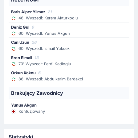
Żółta kartka
Baris Alper Yilmaz
21
Arbiter spotkania Ivan Barton pokazuje żółty kartonik
46' Wyszedł: Kerem Akturkoglu
63'
zawodnikowi drużyny Turcja.
Deniz Gul
9
60' Wyszedł: Yunus Akgun
Zmiana zawodnika
Can Uzun
26
60'
Ismail Yuksek
60' Wyszedł: Ismail Yuksek
Can Yılmaz Uzun
Eren Elmali
13
70' Wyszedł: Ferdi Kadioglu
Can Uzun zmienia Ismail Yuksek na San Francisco Bay
Area Stadium.
Orkun Kokcu
6
86' Wyszedł: Abdulkerim Bardakci
Zmiana zawodnika
Brakujący Zawodnicy
60'
Yunus Akgun
Deniz Gul
Yunus Akgun
Kontuzjowany
Deniz Gul (Turcja) musi opuścić niespodziewanie plac
gry i za niego wchodzi Yunus Akgun.
Zmiana zawodnika
Statystyki