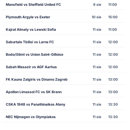
Mansfield vs Sheffield United FC
9 sie
11:00
Plymouth Argyle vs Exeter
10 sie
15:00
Kajrat Ałmaty vs Lewski Sofia
11 sie
11:00
Saburtalo Tbilisi vs Larne FC
11 sie
12:00
Bodo/Glimt vs Union Saint-Gilloise
11 sie
12:00
Sabah Masazir vs AGF Aarhus
11 sie
12:00
FK Kauno Zalgiris vs Dinamo Zagreb
11 sie
13:00
Apollon Limassol FC vs SK Brann
11 sie
13:00
CSKA 1948 vs Panathinaikos Ateny
11 sie
13:30
NEC Nijmegen vs Olympiakos
11 sie
13:30