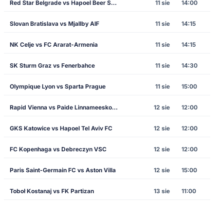
Red Star Belgrade vs Hapoel Beer Sheva
11 sie
14:00
Slovan Bratislava vs Mjallby AIF
11 sie
14:15
NK Celje vs FC Ararat-Armenia
11 sie
14:15
SK Sturm Graz vs Fenerbahce
11 sie
14:30
Olympique Lyon vs Sparta Prague
11 sie
15:00
Rapid Vienna vs Paide Linnameeskond
12 sie
12:00
GKS Katowice vs Hapoel Tel Aviv FC
12 sie
12:00
FC Kopenhaga vs Debreczyn VSC
12 sie
12:00
Paris Saint-Germain FC vs Aston Villa
12 sie
15:00
Toboł Kostanaj vs FK Partizan
13 sie
11:00