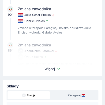
Zmiana zawodnika
90'
Julio Cesar Enciso
Gabriel Avalos
Zmiana w zespole Paragwaj. Boisko opuszcza Julio
Enciso, wchodzi Gabriel Avalos.
Zmiana zawodnika
86'
Abdulkerim Bardakci
Orkun Kokcu
Abdulkerim Bardakci ustępuje miejsca na boisku dla
Orkun Kokcu.
Więcej
Zmiana zawodnika
Składy
81'
Juan Jose Caceres
Alexandro Maidana
Turcja
Paragwaj
Zmiana. Z boiska schodzi Juan Jose Caceres, a
wchodzi Alexandro Maidana.