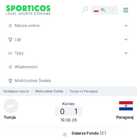
Me
PL
Mecze online
Ligi
Typy
Wiadomości
Mistrzostwa Świata
Dzisiejsze mecze
Mistrzostwa Świata
Turcja vs Paragwaj
Koniec
0
1
Turcja
Paragwaj
19.06.26
Galarza Fonda
(2')