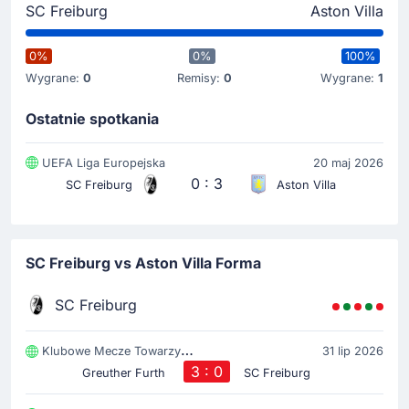
Matty Cash otrzymuje żółtą kartkę. Od tego momentu
SC Freiburg
Aston Villa
musi grać ostrożniej.
0%
0%
100%
Żółta kartka
Wygrane:
0
Remisy:
0
Wygrane:
1
15'
Emiliano Buendia
Ostatnie spotkania
Żółta kartka dla Emiliano Buendia.
UEFA Liga Europejska
20 maj 2026
Żółta kartka
0 : 3
SC Freiburg
Aston Villa
5'
Philipp Treu
Żółtka kartka dla Philipp Treu na Tupras Stadium.
SC Freiburg vs Aston Villa Forma
Rozpoczecie spotkania
SC Freiburg
Klubowe Mecze Towarzyski
31 lip 2026
3 : 0
Greuther Furth
SC Freiburg