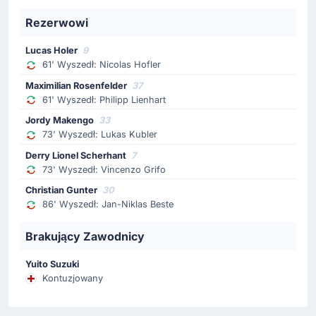
Julian Schuster ściąga z boiska kontuzjowanego
Rezerwowi
Vincenzo Grifo, za niego wpuszcza Derry Lionel
Scherhant.
Lucas Holer
9
61' Wyszedł: Nicolas Hofler
Zmiana zawodnika
Maximilian Rosenfelder
37
73'
Lukas Kubler
61' Wyszedł: Philipp Lienhart
Jordy Makengo
Jordy Makengo
33
Zmiana w zespole SC Freiburg. Boisko opuszcza Lukas
73' Wyszedł: Lukas Kubler
Kubler, wchodzi Jordy Makengo.
Derry Lionel Scherhant
7
73' Wyszedł: Vincenzo Grifo
Zmiana zawodnika
Christian Gunter
30
66'
Victor Lindelof
86' Wyszedł: Jan-Niklas Beste
Amadou Mvom Onana
Brakujący Zawodnicy
Aston Villa: schodzi Victor Lindelof, za niego zagra
Amadou Mvom Onana.
Yuito Suzuki
Kontuzjowany
Zmiana zawodnika
61'
Philipp Lienhart