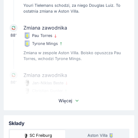
Youri Tielemans schodzi, za niego Douglas Luiz. To
ostatnia zmiana w Aston Villa.
Zmiana zawodnika
88'
Pau Torres
Tyrone Mings
Zmiana w zespole Aston Villa. Boisko opuszcza Pau
Torres, wchodzi Tyrone Mings.
Zmiana zawodnika
86'
Jan-Niklas Beste
Christian Gunter
SC Freiburg, Julian Schuster dokonuje ostatniej zmiany
Więcej
w zespole. Wchodzi Christian Gunter. Schodzi Jan-
Niklas Beste.
Składy
Żółta kartka
SC Freiburg
Aston Villa
84'
John McGinn