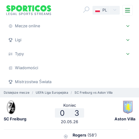
Me
PL
Mecze online
Ligi
Typy
Wiadomości
Mistrzostwa Świata
Dzisiejsze mecze
UEFA Liga Europejska
SC Freiburg vs Aston Villa
Koniec
0
3
SC Freiburg
Aston Villa
20.05.26
Rogers
(58')