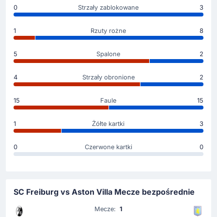
0
Strzały zablokowane
3
Gol !
1
Rzuty rożne
8
45'
Emiliano Buendia
(Strzelec)
John McGinn
(Asysta)
5
Spalone
2
Już 0 - 2 po golu Emiliano Buendia. John McGinn
asystuje przy golu na 0 - 2.
4
Strzały obronione
2
15
Faule
15
Gol !
41'
1
Żółte kartki
3
Youri Tielemans
(Strzelec)
Morgan Elliot Rogers
(Asysta)
0
Czerwone kartki
0
Gol na 0 - 1 po strzale Youri Tielemans. Aston Villa
prowadzi. Gol na 0 - 1 po asyście Morgan Rogers.
Żółta kartka
SC Freiburg vs Aston Villa Mecze bezpośrednie
21'
Matty Cash
Mecze:
1