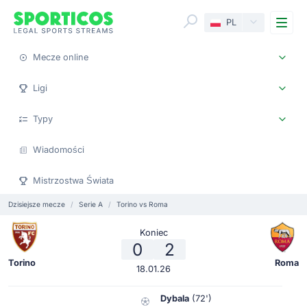
Me
PL
Mecze online
Ligi
Typy
Wiadomości
Mistrzostwa Świata
Dzisiejsze mecze
Serie A
Torino vs Roma
Koniec
0
2
Torino
Roma
18.01.26
Dybala
(72')