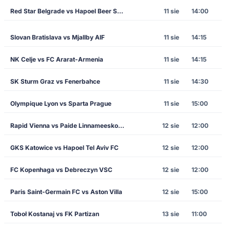
Red Star Belgrade vs Hapoel Beer Sheva
11 sie
14:00
Slovan Bratislava vs Mjallby AIF
11 sie
14:15
NK Celje vs FC Ararat-Armenia
11 sie
14:15
SK Sturm Graz vs Fenerbahce
11 sie
14:30
Olympique Lyon vs Sparta Prague
11 sie
15:00
Rapid Vienna vs Paide Linnameeskond
12 sie
12:00
GKS Katowice vs Hapoel Tel Aviv FC
12 sie
12:00
FC Kopenhaga vs Debreczyn VSC
12 sie
12:00
Paris Saint-Germain FC vs Aston Villa
12 sie
15:00
Toboł Kostanaj vs FK Partizan
13 sie
11:00