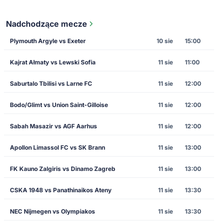
Nadchodzące mecze
Plymouth Argyle vs Exeter
10 sie
15:00
Kajrat Ałmaty vs Lewski Sofia
11 sie
11:00
Saburtalo Tbilisi vs Larne FC
11 sie
12:00
Bodo/Glimt vs Union Saint-Gilloise
11 sie
12:00
Sabah Masazir vs AGF Aarhus
11 sie
12:00
Apollon Limassol FC vs SK Brann
11 sie
13:00
FK Kauno Zalgiris vs Dinamo Zagreb
11 sie
13:00
CSKA 1948 vs Panathinaikos Ateny
11 sie
13:30
NEC Nijmegen vs Olympiakos
11 sie
13:30