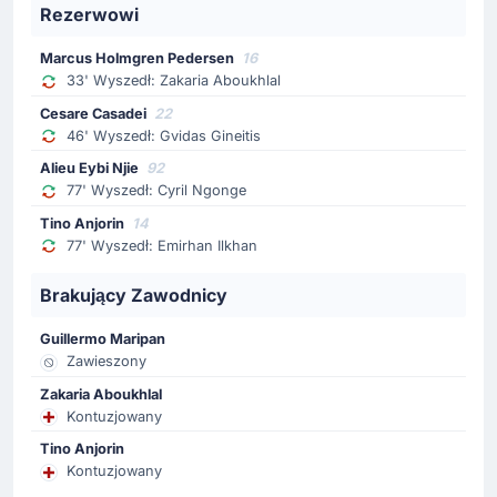
AS Roma... i kolejna bramka! Paulo Dybala zmienia
Rezerwowi
wynik na 0-2.
Devyne Rensch asystuje przy bramce.
Marcus Holmgren Pedersen
16
33' Wyszedł: Zakaria Aboukhlal
Cesare Casadei
22
Żółta kartka
46' Wyszedł: Gvidas Gineitis
55'
Gianluca Mancini
Alieu Eybi Njie
92
AS Roma: żółtka kartka dla Gianluca Mancini.
77' Wyszedł: Cyril Ngonge
Tino Anjorin
14
Zmiana zawodnika
77' Wyszedł: Emirhan Ilkhan
53'
Lorenzo Pellegrini
Brakujący Zawodnicy
Matias Soule
AS Roma: schodzi Lorenzo Pellegrini, za niego zagra
Guillermo Maripan
Matias Soule.
Zawieszony
Zakaria Aboukhlal
Zmiana zawodnika
Kontuzjowany
46'
Gvidas Gineitis
Tino Anjorin
Kontuzjowany
Cesare Casadei