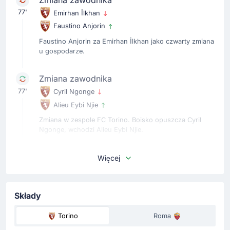
77'
Emirhan İlkhan
Faustino Anjorin
Faustino Anjorin za Emirhan İlkhan jako czwarty zmiana
u gospodarze.
Zmiana zawodnika
77'
Cyril Ngonge
Alieu Eybi Njie
Zmiana w zespole FC Torino. Boisko opuszcza Cyril
Ngonge, wchodzi Alieu Eybi Njie.
Zmiana zawodnika
Więcej
77'
Paulo Dybala
Niccolo Pisilli
Składy
Zmiana na boisku - wchodzi Niccolo Pisilli (AS Roma).
Murawę opuszcza Paulo Dybala.
Torino
Roma