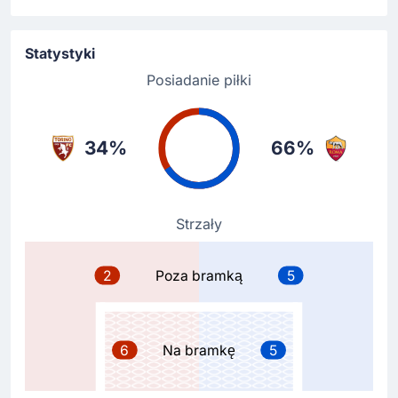
Marco Baroni dokonuje zmiany w swoim zespole. Z
boiska schodzi Gvidas Gineitis. Na boisko wchodzi
Cesare Casadei (FC Torino).
Statystyki
Posiadanie piłki
Zmiana zawodnika
33'
Zakaria Aboukhlal
Marcus Holmgren Pedersen
34%
66%
Marcus Holmgren Pedersen zmienia Zakaria Aboukhlal
na Stadio Olimpico Grande Torino.
Strzały
Gol !
26'
Donyell Malen
(Strzelec)
2
Poza bramką
5
Paulo Dybala
(Asysta)
Gol! Donyell Malen zdobywa bramkę dla swojej
drużyny. Aktualny wynik to 0-1. AS Roma obejmują
prowadzenie.
6
Na bramkę
5
Paulo Dybala z kolejną asystą w karierze.