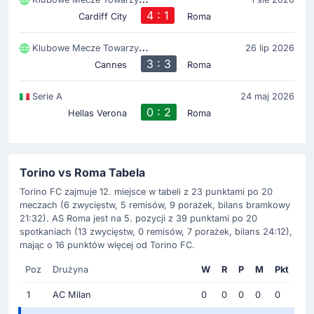
4 : 1
Cardiff City
Roma
Klubowe Mecze Towarzyski
26 lip 2026
3 : 3
Cannes
Roma
Serie A
24 maj 2026
0 : 2
Hellas Verona
Roma
Torino vs Roma Tabela
Torino FC zajmuje 12. miejsce w tabeli z 23 punktami po 20
meczach (6 zwycięstw, 5 remisów, 9 porażek, bilans bramkowy
21:32). AS Roma jest na 5. pozycji z 39 punktami po 20
spotkaniach (13 zwycięstw, 0 remisów, 7 porażek, bilans 24:12),
mając o 16 punktów więcej od Torino FC.
Poz
Drużyna
W
R
P
M
Pkt
1
AC Milan
0
0
0
0
0