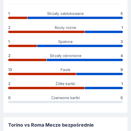
Zmiana zawodnika
1
Strzały zablokowane
5
23'
Mario Hermoso
Daniele Ghilardi
2
Rzuty rożne
1
Mario Hermoso ustępuje miejsca na boisku dla Daniele
Ghilardi.
1
Spalone
3
Żółta kartka
2
Strzały obronione
4
9'
Ardian Ismajli
Ardian Ismajli otrzymuje żółtą kartkę. Od tego momentu
13
Faule
9
musi grać ostrożniej.
2
Żółte kartki
1
Rozpoczecie spotkania
0
Czerwone kartki
0
Torino vs Roma Mecze bezpośrednie