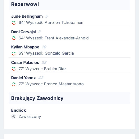
Rezerwowi
Haissem Hassan
Goście dokonują zmiany. Boisko opuszcza Thiago
Jude Bellingham
5
Fernandez. Na boisko wchodzi Haissem Hassan.
64' Wyszedł: Aurelien Tchouameni
Dani Carvajal
2
Zmiana zawodnika
64' Wyszedł: Trent Alexander-Arnold
64'
Trent Alexander-Arnold
Kylian Mbappe
10
Dani Carvajal
69' Wyszedł: Gonzalo Garcia
Zmiana. Z boiska schodzi Trent Alexander-Arnold, a
Cesar Palacios
38
wchodzi Dani Carvajal.
77' Wyszedł: Brahim Diaz
Daniel Yanez
42
Zmiana zawodnika
77' Wyszedł: Franco Mastantuono
64'
Aurelien Tchouameni
Brakujący Zawodnicy
Jude Bellingham
Jude Bellingham zmienia Aurelien Tchouameni na
Endrick
Santiago Bernabeu.
Zawieszony
Zmiana zawodnika