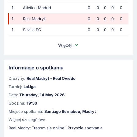
1
Atletico Madrid
0
0
0
0
0
1
Real Madryt
0
0
0
0
0
1
Sevilla FC
0
0
0
0
0
Więcej
Informacje o spotkaniu
Drużyny:
Real Madryt - Real Oviedo
Turniej:
LaLiga
Data:
Thursday, 14 May 2026
Godzina:
19:30
Miejsce spotkania:
Santiago Bernabeu, Madryt
Więcej szczegółów:
Real Madryt Transmisja online i Przyszłe spotkania