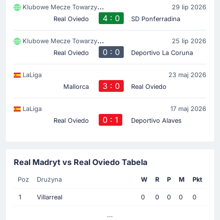
Klubowe Mecze Towarzyski
29 lip 2026
4 : 0
Real Oviedo
SD Ponferradina
Klubowe Mecze Towarzyski
25 lip 2026
0 : 0
Real Oviedo
Deportivo La Coruna
LaLiga
23 maj 2026
3 : 0
Mallorca
Real Oviedo
LaLiga
17 maj 2026
0 : 1
Real Oviedo
Deportivo Alaves
Real Madryt vs Real Oviedo Tabela
Poz
Drużyna
W
R
P
M
Pkt
1
Villarreal
0
0
0
0
0
...