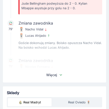
Jude Bellingham podwyższa do 2 - 0. Kylian
Mbappe asystuje przy golu na 2 - 0.
Zmiana zawodnika
79'
Nacho Vidal
Lucas Ahijado
Goście dokonują zmiany. Boisko opuszcza Nacho Vidal.
Na boisko wchodzi Lucas Ahijado.
Zmiana zawodnika
79'
Nicolas Fonseca
Pablo Menendez Agudin
Więcej
Nicolas Fonseca ustępuje miejsca na boisku dla Agudin.
Składy
Zmiana zawodnika
77'
Franco Mastantuono
Real Madryt
Real Oviedo
Daniel Yanez