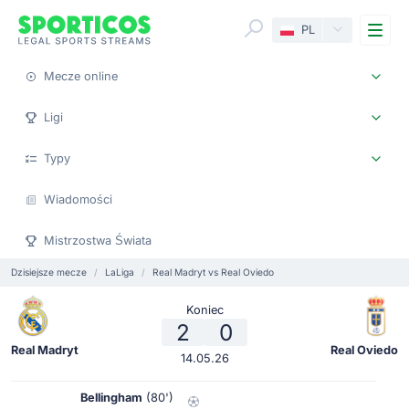
Me
PL
Mecze online
Ligi
Typy
Wiadomości
Mistrzostwa Świata
Dzisiejsze mecze
LaLiga
Real Madryt vs Real Oviedo
Koniec
2
0
Real Madryt
Real Oviedo
14.05.26
Bellingham
(80')