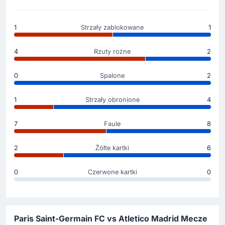
Zmiana zawodnika
1
Strzały zablokowane
1
62'
Giuliano Simeone
Angel Correa
4
Rzuty rożne
2
Atletico Madryt dokonują zmiany w swoim zespole.
0
Spalone
2
Diego Pablo Simeone decyduje o tym, że na boisko
wchodzi Angel Correa, a na ławce siada Giuliano
Simeone.
1
Strzały obronione
4
Żółta kartka
7
Faule
8
62'
Marquinhos
2
Żółte kartki
6
Marquinhos otrzymuje żółtą kartkę. Od tego momentu
musi grać ostrożniej.
0
Czerwone kartki
0
Żółta kartka
48'
Koke
Koke (Atletico Madryt) dostaje żółtą kartkę. Arbiter
Paris Saint-Germain FC vs Atletico Madrid Mecze
spotkania Istvan Kovacs zdecydował się na ukaranie