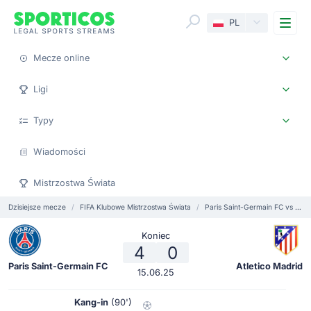
Me
PL
Mecze online
Ligi
Typy
Wiadomości
Mistrzostwa Świata
Dzisiejsze mecze
FIFA Klubowe Mistrzostwa Świata
Paris Saint-Germain FC vs Atletico Madrid
Koniec
4
0
Paris Saint-Germain FC
Atletico Madrid
15.06.25
Kang-in
(90')