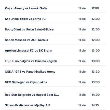
Kajrat Ałmaty vs Lewski Sofia
11 sie
11:00
Saburtalo Tbilisi vs Larne FC
11 sie
12:00
Bodo/Glimt vs Union Saint-Gilloise
11 sie
12:00
Sabah Masazir vs AGF Aarhus
11 sie
12:00
Apollon Limassol FC vs SK Brann
11 sie
13:00
FK Kauno Zalgiris vs Dinamo Zagreb
11 sie
13:00
CSKA 1948 vs Panathinaikos Ateny
11 sie
13:30
NEC Nijmegen vs Olympiakos
11 sie
13:30
Red Star Belgrade vs Hapoel Beer Sheva
11 sie
14:00
Slovan Bratislava vs Mjallby AIF
11 sie
14:15