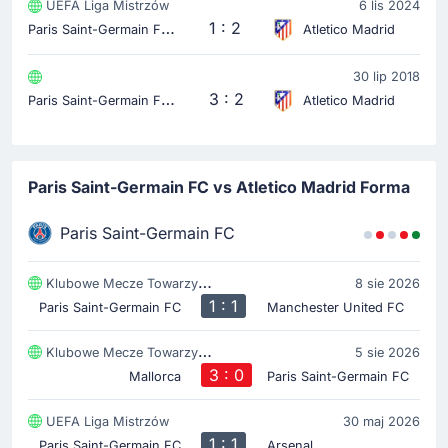
UEFA Liga Mistrzów
6 lis 2024
29'
Giuliano Simeone
P
aris Saint-Germain FC
1 : 2
Atletico Madrid
Sędzia pokazuje żółtą kartkę dla Giuliano Simeone
(Atletico Madryt).
30 lip 2018
P
aris Saint-Germain FC
3 : 2
Atletico Madrid
Żółta kartka
28'
Fabian Ruiz
Fabian Ruiz otrzymuje żółtą kartkę - dostaje ją po raz
Paris Saint-Germain FC vs Atletico Madrid Forma
pierwszy w tym meczu. Istvan Kovacs ma dziś sporo
pracy. Paris Saint-Germain FC muszą uważać na kartki.
Paris Saint-Germain FC
Żółta kartka
Klubowe Mecze Towarzyski
8 sie 2026
25'
Robin Le Normand
1 : 1
Paris Saint-Germain FC
Manchester United FC
Żółta kartka dla Robin Le Normand.
Klubowe Mecze Towarzyski
5 sie 2026
3 : 0
Mallorca
Paris Saint-Germain FC
Żółta kartka
21'
Clement Lenglet
UEFA Liga Mistrzów
30 maj 2026
Żółtą kartkę ogląda Clement Lenglet (Atletico Madryt).
1 : 1
Paris Saint-Germain FC
Arsenal