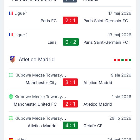
Ligue 1
17 maj 2026
Gol !
2 : 1
19'
Paris FC
Paris Saint-Germain FC
Fabian Ruiz
(Strzelec)
Khvicha Kvaratskhelia
(Asysta)
Ligue 1
13 maj 2026
0 : 2
Lens
Paris Saint-Germain FC
Gol. Zespół, który prowadzi to Paris Saint-Germain
FC. Aktualny wynik meczu to 1-0.
Khvicha Kvaratskhelia asystuje przy bramce.
Atletico Madrid
Klubowe Mecze Towarzyski
9 sie 2026
Rozpoczecie spotkania
3 : 1
Manchester City
Atletico Madrid
Klubowe Mecze Towarzyski
1 sie 2026
2 : 1
Manchester United FC
Atletico Madrid
Klubowe Mecze Towarzyski
29 lip 2026
4 : 1
Atletico Madrid
Getafe CF
LaLiga
24 maj 2026