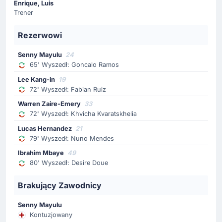
boisko wbiega Warren Zaire Emery (Paris Saint-Germain
Enrique, Luis
FC), na ławce siada Khvicha Kvaratskhelia.
Trener
Rezerwowi
Zmiana zawodnika
72'
Fabian Ruiz
Senny Mayulu
24
Lee Kang-in
65' Wyszedł: Goncalo Ramos
Zmiana na boisku - wchodzi Lee Kang-in (Paris Saint-
Lee Kang-in
19
Germain FC). Murawę opuszcza Fabian Ruiz.
72' Wyszedł: Fabian Ruiz
Warren Zaire-Emery
33
Zmiana zawodnika
72' Wyszedł: Khvicha Kvaratskhelia
65'
Goncalo Ramos
Lucas Hernandez
21
79' Wyszedł: Nuno Mendes
Senny Mayulu
Ibrahim Mbaye
49
Zmiana. Z boiska schodzi Goncalo Ramos, a wchodzi
80' Wyszedł: Desire Doue
Senny Mayulu.
Brakujący Zawodnicy
Żółta kartka
64'
Reinildo Mandava
Senny Mayulu
Kontuzjowany
Żółty kartonik ogląda Reinildo Mandava (Atletico