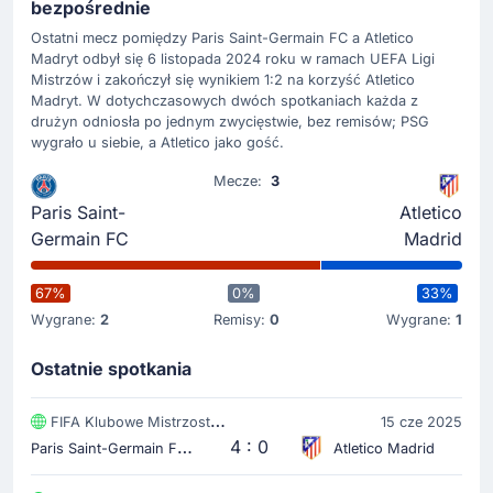
bezpośrednie
gracza po bardzo nieczystym zagraniu. Na boisku robi
się coraz ciekawiej.
Ostatni mecz pomiędzy Paris Saint-Germain FC a Atletico
Madryt odbył się 6 listopada 2024 roku w ramach UEFA Ligi
Mistrzów i zakończył się wynikiem 1:2 na korzyść Atletico
Zmiana zawodnika
Madryt. W dotychczasowych dwóch spotkaniach każda z
drużyn odniosła po jednym zwycięstwie, bez remisów; PSG
46'
Lino
wygrało u siebie, a Atletico jako gość.
Koke
Mecze:
3
Lino ustępuje miejsca na boisku dla Koke.
Paris Saint-
Atletico
Germain FC
Madrid
Gol !
45'
Vitinha
(Strzelec)
67%
0%
33%
Khvicha Kvaratskhelia
(Asysta)
Wygrane:
2
Remisy:
0
Wygrane:
1
Do 2-0 zwiększa przewagę Paris Saint-Germain FC
Ostatnie spotkania
na Rose Bowl.
Świetna gra Khvicha Kvaratskhelia, który asystuje
FIFA Klubowe Mistrzostwa Świata
15 cze 2025
przy golu.
P
aris Saint-Germain FC
4 : 0
Atletico Madrid
Żółta kartka