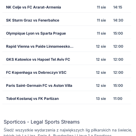
NK Celje vs FC Ararat-Armenia
11 sie
14:15
SK Sturm Graz vs Fenerbahce
11 sie
14:30
Olympique Lyon vs Sparta Prague
11 sie
15:00
Rapid Vienna vs Paide Linnameeskond
12 sie
12:00
GKS Katowice vs Hapoel Tel Aviv FC
12 sie
12:00
FC Kopenhaga vs Debreczyn VSC
12 sie
12:00
Paris Saint-Germain FC vs Aston Villa
12 sie
15:00
Toboł Kostanaj vs FK Partizan
13 sie
11:00
Sporticos - Legal Sports Streams
Śledź wszystkie wydarzenia z największych lig piłkarskich na świecie,
takich jak La Liga, Serie A, Bundesliga i Ligue 1 z Sporticos.