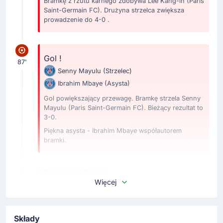
Bramkę z rzutu karnego zdobywa Lee Kang-in (Paris
Saint-Germain FC). Drużyna strzelca zwiększa
prowadzenie do 4-0 .
Gol !
87'
Senny Mayulu
(Strzelec)
Ibrahim Mbaye
(Asysta)
Gol powiększający przewagę. Bramkę strzela Senny
Mayulu (Paris Saint-Germain FC). Bieżący rezultat to
3-0.
Piękna asysta - Ibrahim Mbaye współautorem
bramki.
Zmiana zawodnika
Więcej
80'
Desire Doue
Ibrahim Mbaye
Luis Enrique dokonuje zmiany w swoim zespole. Z
Składy
boiska schodzi Desire Doue. Na boisko wchodzi Ibrahim