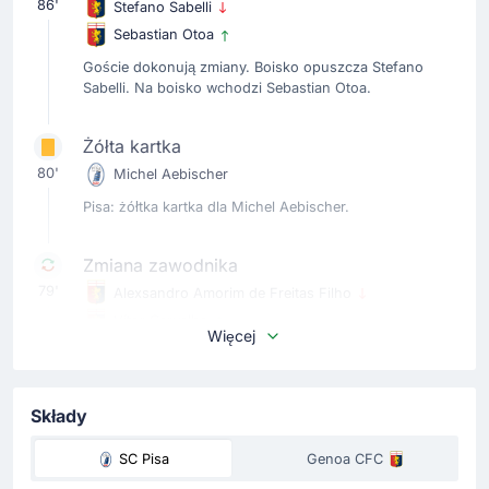
86'
Stefano Sabelli
Sebastian Otoa
Goście dokonują zmiany. Boisko opuszcza Stefano
Sabelli. Na boisko wchodzi Sebastian Otoa.
Żółta kartka
80'
Michel Aebischer
Pisa: żółtka kartka dla Michel Aebischer.
Zmiana zawodnika
79'
Alexsandro Amorim de Freitas Filho
Vítor Carvalho
Więcej
Vítor Carvalho za Alexsandro Amorim de Freitas Filho
jako czwarty zmiana u goście.
Składy
Zmiana zawodnika
78'
SC Pisa
Genoa CFC
Lorenzo Colombo
Caleb Ekuban