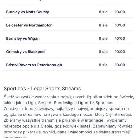
Burnley vs Notts County
8 sie
10:00
Leicester vs Northampton
8 sie
10:00
Barnsley vs Wigan
8 sie
10:00
Grimsby vs Blackpool
8 sie
10:00
Bristol Rovers vs Peterborough
8 sie
10:00
Sporticos - Legal Sports Streams
Śledź wszystkie wydarzenia z największych lig piłkarskich na świecie,
takich jak La Liga, Serie A, Bundesliga i Ligue 1 z Sporticos.
Znajdziesz tu najłatwiejszy, najtańszy i najwygodniejszy sposób na
oglądanie streamów na żywo z każdego meczu, który Cię interesuje.
Zbieramy wszystkie transmisje piłkarskie w internecie i wybieramy
najlepsze opcje dla Ciebie, gdziekolwiek jesteś. Zapewniamy również
prognozy piłkarskie, wyniki, dane i wiadomości ze świata transmisji
sportowych.