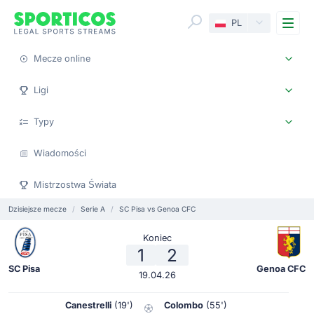
Me
PL
Mecze online
Ligi
Typy
Wiadomości
Mistrzostwa Świata
Dzisiejsze mecze
Serie A
SC Pisa vs Genoa CFC
Koniec
1
2
SC Pisa
Genoa CFC
19.04.26
Canestrelli
(19')
Colombo
(55')