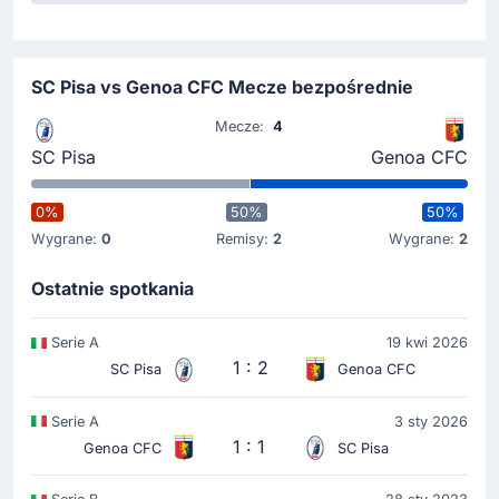
Gol !
19'
Simone Canestrelli
(Strzelec)
SC Pisa vs Genoa CFC Mecze bezpośrednie
Samuele Angori
(Asysta)
Mecze:
4
1-0 po główce Simone Canestrelli z Pisa.
SC Pisa
Genoa CFC
Samuele Angori asystuje przy bramce.
0%
50%
50%
Rozpoczecie spotkania
Wygrane:
0
Remisy:
2
Wygrane:
2
Ostatnie spotkania
Serie A
19 kwi 2026
1 : 2
SC Pisa
Genoa CFC
Serie A
3 sty 2026
1 : 1
Genoa CFC
SC Pisa