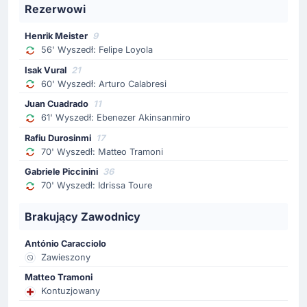
67'
Leo Ostigard
Rezerwowi
Żółta kartka dla Leo Ostigard.
Henrik Meister
9
56' Wyszedł: Felipe Loyola
Zmiana zawodnika
Isak Vural
21
65'
Jeff Ekhator
60' Wyszedł: Arturo Calabresi
Jean Onana
Juan Cuadrado
11
Genoa CFC: schodzi Jeff Ekhator, za niego zagra Jean
61' Wyszedł: Ebenezer Akinsanmiro
Onana.
Rafiu Durosinmi
17
70' Wyszedł: Matteo Tramoni
Zmiana zawodnika
Gabriele Piccinini
36
65'
Tommaso Baldanzi
70' Wyszedł: Idrissa Toure
Junior Messias
Brakujący Zawodnicy
Trener zadecydował o zmianie. Na ławkę siada
Tommaso Baldanzi (Genoa CFC). Na murawę wchodzi
António Caracciolo
Junior Messias (Genoa CFC).
Zawieszony
Matteo Tramoni
Zmiana zawodnika
Kontuzjowany
61'
Ebenezer Akinsamiro