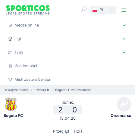
Me
PL
Mecze online
Ligi
Typy
Wiadomości
Mistrzostwa Świata
Dzisiejsze mecze
Primera B
Bogota FC vs Orsomarso
Koniec
2
0
Bogota FC
Orsomarso
13.04.26
Przegląd
H2H