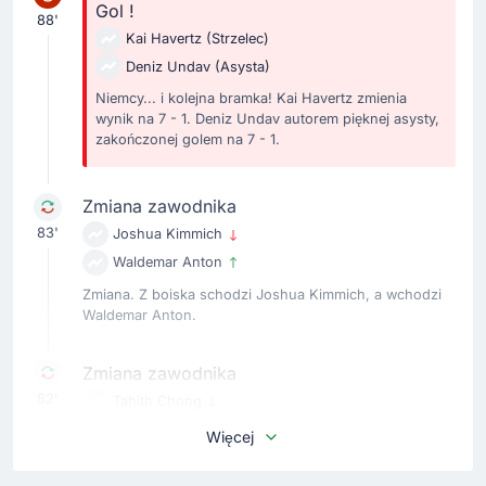
Gol !
88'
Kai Havertz
(Strzelec)
Deniz Undav
(Asysta)
Niemcy... i kolejna bramka! Kai Havertz zmienia
wynik na 7 - 1. Deniz Undav autorem pięknej asysty,
zakończonej golem na 7 - 1.
Zmiana zawodnika
83'
Joshua Kimmich
Waldemar Anton
Zmiana. Z boiska schodzi Joshua Kimmich, a wchodzi
Waldemar Anton.
Zmiana zawodnika
82'
Tahith Chong
Gervane Kastaneer
Więcej
Zmiana. Z boiska schodzi Tahith Chong, a wchodzi
Gervane Kastaneer.