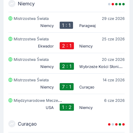
Niemcy
Rozpoczecie spotkania
Mistrzostwa Świata
29 cze 2026
1 : 1
Niemcy
Paragwaj
Mistrzostwa Świata
25 cze 2026
2 : 1
Ekwador
Niemcy
Mistrzostwa Świata
20 cze 2026
2 : 1
W
ybrzeże Kości Słoniowej
Niemcy
Mistrzostwa Świata
14 cze 2026
7 : 1
Niemcy
Curaçao
Międzynarodowe Mecze Towarzyskie
6 cze 2026
1 : 2
USA
Niemcy
Curaçao