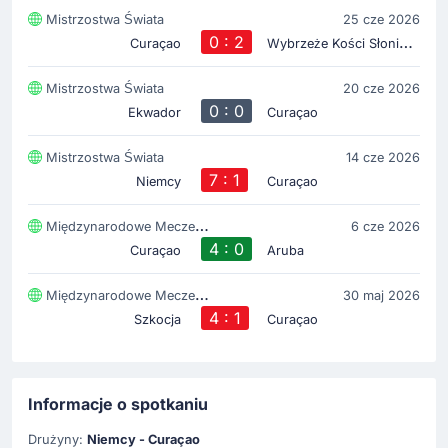
Mistrzostwa Świata
25 cze 2026
0 : 2
W
ybrzeże Kości Słoniowej
Curaçao
Mistrzostwa Świata
20 cze 2026
0 : 0
Ekwador
Curaçao
Mistrzostwa Świata
14 cze 2026
7 : 1
Niemcy
Curaçao
Międzynarodowe Mecze Towarzyskie
6 cze 2026
4 : 0
Curaçao
Aruba
Międzynarodowe Mecze Towarzyskie
30 maj 2026
4 : 1
Szkocja
Curaçao
Informacje o spotkaniu
Drużyny:
Niemcy - Curaçao