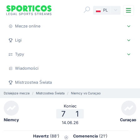
Me
PL
Mecze online
Ligi
Typy
Wiadomości
Mistrzostwa Świata
Dzisiejsze mecze
Mistrzostwa Świata
Niemcy vs Curaçao
Koniec
7
1
Niemcy
Curaçao
14.06.26
Havertz
(88')
Comenencia
(21')