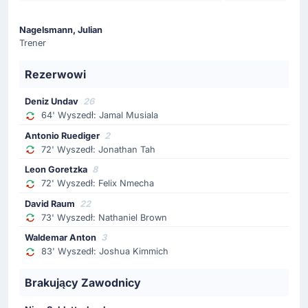
72'
Felix Nmecha
Leon Goretzka
Nagelsmann, Julian
Trener
Leon Goretzka zmienia Felix Nmecha na Houston
Stadium.
Rezerwowi
Zmiana zawodnika
Deniz Undav
26
72'
Jonathan Tah
64' Wyszedł: Jamal Musiala
Antonio Rudiger
Antonio Ruediger
2
72' Wyszedł: Jonathan Tah
Niemcy: schodzi Jonathan Tah, za niego zagra Antonio
Rudiger.
Leon Goretzka
8
72' Wyszedł: Felix Nmecha
David Raum
22
Gol !
73' Wyszedł: Nathaniel Brown
68'
Nathaniel Brown
(Strzelec)
Waldemar Anton
3
Deniz Undav
(Asysta)
83' Wyszedł: Joshua Kimmich
Nathaniel Brown (Niemcy) podwyższa prowadzenie
Brakujący Zawodnicy
swojego zespołu! Wynik to 5 - 1. Deniz Undav
autorem pięknej asysty, zakończonej golem na 5 - 1.