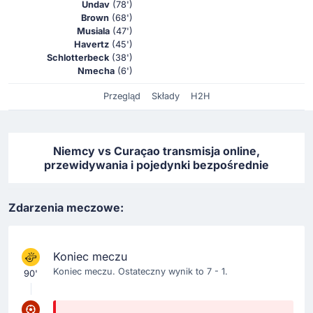
Undav
(78')
Brown
(68')
Musiala
(47')
Havertz
(45')
Schlotterbeck
(38')
Nmecha
(6')
Przegląd
Składy
H2H
Niemcy vs Curaçao transmisja online,
przewidywania i pojedynki bezpośrednie
Zdarzenia meczowe:
Koniec meczu
Koniec meczu. Ostateczny wynik to 7 - 1.
90'