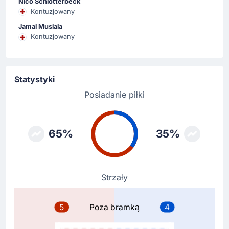
Nico Schlotterbeck
Kontuzjowany
Zmiana zawodnika
Jamal Musiala
65'
Jurgen Locadia
Kontuzjowany
Jearl Margaritha
Zmiana. Z boiska schodzi Jurgen Locadia, a wchodzi
Jearl Margaritha.
Statystyki
Posiadanie piłki
Zmiana zawodnika
64'
Jamal Musiala
Deniz Undav
65%
35%
Jamal Musiala ustępuje miejsca na boisku dla Deniz
Undav.
Strzały
Gol !
47'
Jamal Musiala
(Strzelec)
5
Poza bramką
4
Joshua Kimmich
(Asysta)
Niemcy zwiększa przewagę nad przeciwnikami.